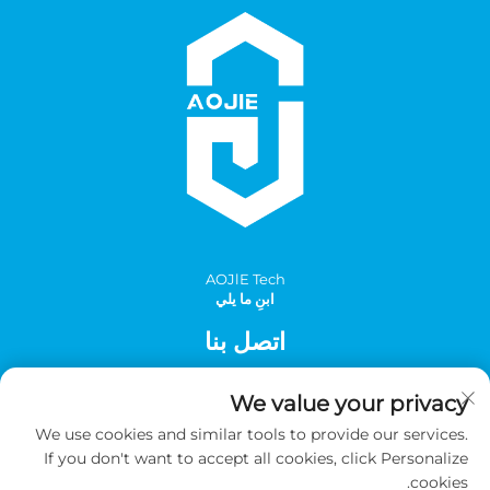
AOJlE Tech
ابنِ ما يلي
اتصل بنا
Add: الغرفة 901، المبنى 1، رقم 30 شارع مينغتشو الجنوبي، منطقة
We value your privacy
مينغتشو الصناعية، مقاطعة تونغهوا، قوانغتشو، الصين
We use cookies and similar tools to provide our services.
الهاتف:
+86-2036031688 داخلي 8048
If you don't want to accept all cookies, click Personalize
بريد إلكتروني:
[email protected]
cookies.