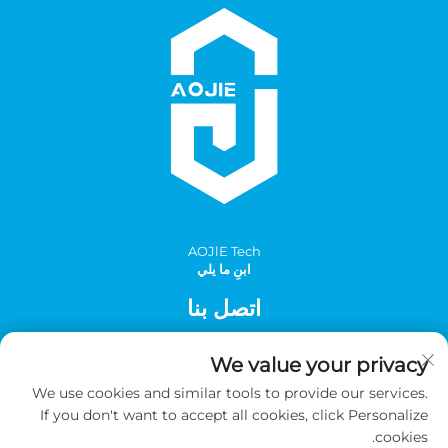
AOJlE Tech
ابنِ ما يلي
اتصل بنا
Add: الغرفة 901، المبنى 1، رقم 30 شارع مينغتشو الجنوبي، منطقة
We value your privacy
مينغتشو الصناعية، مقاطعة تونغهوا، قوانغتشو، الصين
We use cookies and similar tools to provide our services.
الهاتف:
+86-2036031688 داخلي 8048
If you don't want to accept all cookies, click Personalize
بريد إلكتروني:
[email protected]
cookies.