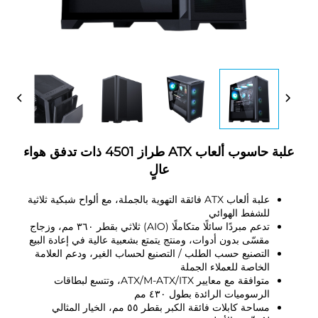
علبة حاسوب ألعاب ATX طراز 4501 ذات تدفق هواء
عالٍ
علبة ألعاب ATX فائقة التهوية بالجملة، مع ألواح شبكية ثلاثية
للشفط الهوائي
تدعم مبردًا سائلًا متكاملًا (AIO) ثلاثي بقطر ٣٦٠ مم، وزجاج
مقسّى بدون أدوات، ومنتج يتمتع بشعبية عالية في إعادة البيع
التصنيع حسب الطلب / التصنيع لحساب الغير، ودعم العلامة
الخاصة للعملاء الجملة
متوافقة مع معايير ATX/M-ATX/ITX، وتتسع لبطاقات
الرسوميات الرائدة بطول ٤٣٠ مم
مساحة كابلات فائقة الكبر بقطر ٥٥ مم، الخيار المثالي