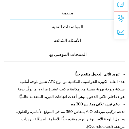
مقدمة
المواصفات الفنية
الأسئلة الشائعة
المنتجات الموصى بها
تبريد ثلاثي الدخول متقدم جدًّا
هذه العلبة الكبيرة للحواسيب المكتبية من نوع ATX تتميز بلوحة أمامية
شبكية ولوحة تهوية يمينية مع إمكانية تركيب عشرة مراوح، ما يوفِّر تدفق
هواء داخلي ثلاثي الدخول، وهي أحدث اتجاهات التبريد المتقدمة عالميًّا.
دعم تبريد ثلاثي بمقاس 360 مم
تدعم تركيب مبردات AIO بمقاس 360 مم في الموقع الأمامي، والعلوي،
وحامل اللوحة الأم، لتوفير تبريد متقدم جدًّا للأنظمة المشغَّلة بترددات
مرتفعة (Overclocked).