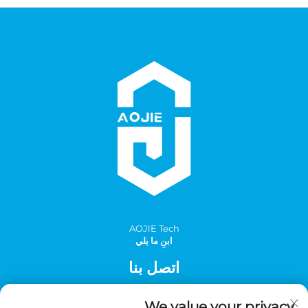
AOJlE Tech
ابنِ ما يلي
اتصل بنا
Add: الغرفة 901، المبنى 1، رقم 30 شارع مينغتشو الجنوبي، منطقة
We value your privacy