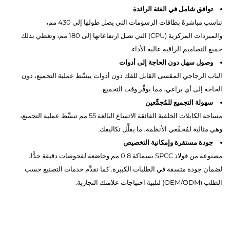
توافق شامل في الفئة الرائدة
تناسب مباشرةً بطاقات الرسومات التي يصل طولها إلى 430 مم،
والمبردات المركزية (CPU) التي تصل ارتفاعاتها إلى 180 مم، وتغطي بذلك
جميع التصاميم الراقية عالية الأداء.
وصول سهل دون الحاجة إلى أدوات
الباب الزجاجي المقسى القابل للفك دون أدوات يبسِّط عملية التجميع، دون
الحاجة إلى أي براغي، مما يوفِّر وقت التجميع.
سهولة التجميع للمُجمِّعين
مساحة الكابلات الخلفية الفائقة الاتساع البالغة 55 مم تبسِّط عملية التجميع،
وهي مثالية لمُجمِّعي الأنظمة، ما يقلِّل تكاليفك.
جودة مستقرة وإمكانية التخصيص
مصنوعة من فولاذ SPCC بسماكة 0.8 مم وخاضعة لفحوصات دقيقة جدًّا،
لضمان جودة متسقة في الطلبات الكبيرة. كما نقدِّم خدمات التصنيع حسب
الطلب (OEM/ODM) لتلبية احتياجات علامتك التجارية.