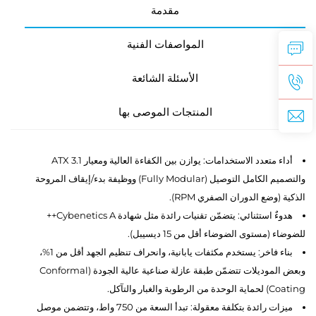
مقدمة
المواصفات الفنية
الأسئلة الشائعة
المنتجات الموصى بها
أداء متعدد الاستخدامات: يوازن بين الكفاءة العالية ومعيار ATX 3.1
والتصميم الكامل التوصيل (Fully Modular) ووظيفة بدء/إيقاف المروحة
الذكية (وضع الدوران الصفري RPM).
هدوءٌ استثنائي: يتضمّن تقنيات رائدة مثل شهادة Cybenetics A++
للضوضاء (مستوى الضوضاء أقل من 15 ديسيبل).
بناء فاخر: يستخدم مكثفات يابانية، وانحراف تنظيم الجهد أقل من 1%،
وبعض الموديلات تتضمّن طبقة عازلة صناعية عالية الجودة (Conformal
Coating) لحماية الوحدة من الرطوبة والغبار والتآكل.
ميزات رائدة بتكلفة معقولة: تبدأ السعة من 750 واط، وتتضمن موصل