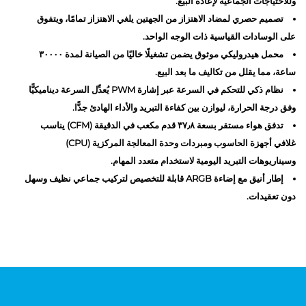
وللاحتياجات الجماعية لإعادة البيع.
تصميم حصري لمضاد الاهتزاز من الجهتين يلغي الاهتزاز تمامًا، ويتفوق
على الوسادات القياسية ذات الوجه الواحد.
محمل هيدروليكي موثوق يضمن تشغيلًا خاليًا من الصيانة لمدة ٣٠٠٠٠
ساعة، مما يقلل من تكاليف ما بعد البيع.
نظام ذكي للتحكم في السرعة عبر إشارة PWM يُعدِّل السرعة ديناميكيًّا
وفق درجة الحرارة، ليوازن بين كفاءة التبريد والأداء الهادئ جدًّا.
تدفق هواء مستقر بسعة ٣٧٫٨ قدم مكعب في الدقيقة (CFM) يناسب
غلافي أجهزة الحاسوب ومبردات وحدة المعالجة المركزية (CPU)
وسيناريوهات التبريد اليومية لاستخدام متعدد المهام.
إطار أنيق مع إضاءة ARGB قابلة للتخصيص لتركيب جماعي نظيف وسهل
دون تعقيدات.