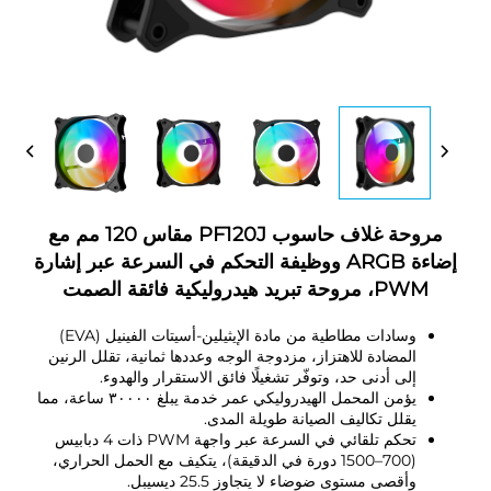
مروحة غلاف حاسوب PF120J مقاس 120 مم مع
إضاءة ARGB ووظيفة التحكم في السرعة عبر إشارة
PWM، مروحة تبريد هيدروليكية فائقة الصمت
وسادات مطاطية من مادة الإيثيلين-أسيتات الفينيل (EVA)
المضادة للاهتزاز، مزدوجة الوجه وعددها ثمانية، تقلل الرنين
إلى أدنى حد، وتوفّر تشغيلًا فائق الاستقرار والهدوء.
يؤمن المحمل الهيدروليكي عمر خدمة يبلغ ٣٠٠٠٠ ساعة، مما
يقلل تكاليف الصيانة طويلة المدى.
تحكم تلقائي في السرعة عبر واجهة PWM ذات 4 دبابيس
(700–1500 دورة في الدقيقة)، يتكيف مع الحمل الحراري،
وأقصى مستوى ضوضاء لا يتجاوز 25.5 ديسيبل.