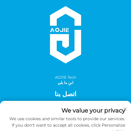
AOJlE Tech
ابنِ ما يلي
اتصل بنا
Add: الغرفة 901، المبنى 1، رقم 30 شارع مينغتشو الجنوبي، منطقة
We value your privacy
مينغتشو الصناعية، مقاطعة تونغهوا، قوانغتشو، الصين
We use cookies and similar tools to provide our services.
الهاتف:
+86-2036031688 داخلي 8048
If you don't want to accept all cookies, click Personalize
بريد إلكتروني:
[email protected]