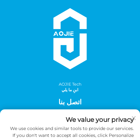
AOJlE Tech
ابنِ ما يلي
اتصل بنا
Add: الغرفة 901، المبنى 1، رقم 30 شارع مينغتشو الجنوبي، منطقة
We value your privacy
مينغتشو الصناعية، مقاطعة تونغهوا، قوانغتشو، الصين
We use cookies and similar tools to provide our services.
الهاتف:
+86-2036031688 داخلي 8048
If you don't want to accept all cookies, click Personalize
بريد إلكتروني:
[email protected]