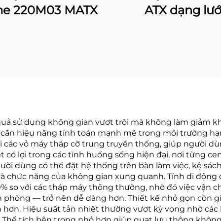
e 220M03 MATX
ATX dạng lướ
uả sử dụng không gian vượt trội mà không làm giảm khả 
g cần hiệu năng tính toán mạnh mẽ trong môi trường h
với các vỏ máy tháp cỡ trung truyền thống, giúp người d
t có lợi trong các tình huống sống hiện đại, nơi từng 
ời dùng có thể đặt hệ thống trên bàn làm việc, kệ sách
 chức năng của không gian xung quanh. Tính di động c
 so với các tháp máy thông thường, nhờ đó việc vận c
văn phòng — trở nên dễ dàng hơn. Thiết kế nhỏ gọn còn gi
 hơn. Hiệu suất tản nhiệt thường vượt kỳ vọng nhờ các l
 Thể tích bên trong nhỏ hơn giúp quạt lưu thông không