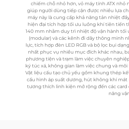
chiếm chỗ nhỏ hơn, vỏ máy tính ATX nhỏ n
giúp người dùng tiếp cận được nhiều lựa 
máy này là cung cấp khả năng tản nhiệt đầy 
hiện đại tích hợp tối ưu luồng khí tiên tiến
140 mm nhằm duy trì nhiệt độ vận hành tối ư
(modular) và các kênh đi dây thông minh 
lực, tích hợp đèn LED RGB và bộ lọc bụi dạ
nhất phục vụ nhiều mục đích khác nhau, ba
phương tiện và trạm làm việc chuyên nghiệp 
ký túc xá, không gian làm việc chung và môi
Vật liệu cấu tạo chủ yếu gồm khung thép kế
cấu hình áp suất dương, hút không khí mát 
tương thích linh kiện mở rộng đến các card
năng vận