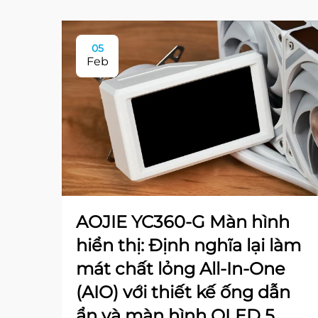
05
Feb
AOJIE YC360-G Màn hình
hiển thị: Định nghĩa lại làm
mát chất lỏng All-In-One
(AIO) với thiết kế ống dẫn
ẩn và màn hình OLED 5