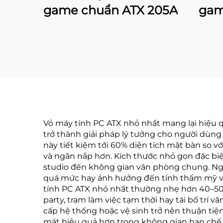
game chuẩn ATX 205A
gam
Vỏ máy tính PC ATX nhỏ nhất mang lại hiệu q
trở thành giải pháp lý tưởng cho người dùn
này tiết kiệm tới 60% diện tích mặt bàn so 
và ngăn nắp hơn. Kích thước nhỏ gọn đặc biệ
studio đến không gian văn phòng chung. Ngư
quá mức hay ảnh hưởng đến tính thẩm mỹ và
tính PC ATX nhỏ nhất thường nhẹ hơn 40–50%
party, trạm làm việc tạm thời hay tái bố trí 
cấp hệ thống hoặc vệ sinh trở nên thuận tiện
mát hiệu quả hơn trong không gian hạn chế.