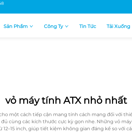
48
Sản Phẩm
Công Ty
Tin Tức
Tải Xuống
vỏ máy tính ATX nhỏ nhất
cho một cách tiếp cận mang tính cách mạng đối với thi
 đủ cùng các kích thước cực kỳ gọn nhẹ. Những vỏ máy t
từ 12–15 inch, giúp tiết kiệm không gian đáng kể so với c