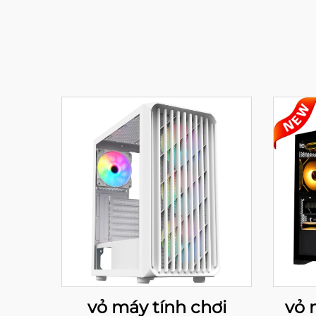
vỏ máy tính chơi
vỏ 