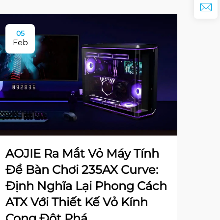
05
Feb
AOJIE Ra Mắt Vỏ Máy Tính
Để Bàn Chơi 235AX Curve:
Định Nghĩa Lại Phong Cách
ATX Với Thiết Kế Vỏ Kính
Cong Đột Phá