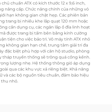
hủ chuẩn ATX có kích thước 12 x 9,6 inch,
ng nâng cấp. Chức năng chính của những vỏ
 giới hạn không gian chật hẹp. Các phiên bản
hường trang bị nhiều khe lắp quạt 120 mm hoặc
ng cần dụng cụ, các ngăn lắp ổ đĩa linh hoạt
 mã được trang bị tấm bên bằng kính cường
 tiện cho việc bảo trì. Vỏ máy tính ATX nhỏ
 không gian hạn chế, trung tâm giải trí đa
ày đặc biệt phù hợp với căn hộ studio, phòng
áy tháp truyền thống sẽ trông quá cồng kềnh.
trọng lượng nhẹ. Hệ thống thông gió áp dụng
oài qua các khu vực xả riêng biệt. Khả năng
rữ và các bộ nguồn tiêu chuẩn, đảm bảo hiệu
 thu nhỏ.