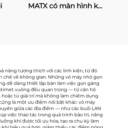
i
MATX có màn hình kỹ
thuật số
năng tương thích với các linh kiện, từ đó
ạn chế về không gian. Những vỏ máy nhỏ gọn
ùng dễ dàng thiết lập bàn làm việc gọn gàng
centimet vuông đều quan trọng — từ căn hộ
 hoặc tủ giải trí mà không làm chiếm dụng
ũng là một ưu điểm nổi bật khác: vỏ máy
huyển giữa các địa điểm — như các buổi LAN
úp việc thao tác trong quá trình bảo trì, nâng
uồng khí được tối ưu hóa, tạo ra chu kỳ làm
 khí hiệu quả hơn, giảm thiểu các điểm nóng