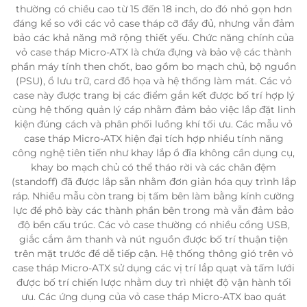
thường có chiều cao từ 15 đến 18 inch, do đó nhỏ gọn hơn
đáng kể so với các vỏ case tháp cỡ đầy đủ, nhưng vẫn đảm
bảo các khả năng mở rộng thiết yếu. Chức năng chính của
vỏ case tháp Micro-ATX là chứa đựng và bảo vệ các thành
phần máy tính then chốt, bao gồm bo mạch chủ, bộ nguồn
(PSU), ổ lưu trữ, card đồ họa và hệ thống làm mát. Các vỏ
case này được trang bị các điểm gắn kết được bố trí hợp lý
cùng hệ thống quản lý cáp nhằm đảm bảo việc lắp đặt linh
kiện đúng cách và phân phối luồng khí tối ưu. Các mẫu vỏ
case tháp Micro-ATX hiện đại tích hợp nhiều tính năng
công nghệ tiên tiến như khay lắp ổ đĩa không cần dụng cụ,
khay bo mạch chủ có thể tháo rời và các chân đệm
(standoff) đã được lắp sẵn nhằm đơn giản hóa quy trình lắp
ráp. Nhiều mẫu còn trang bị tấm bên làm bằng kính cường
lực để phô bày các thành phần bên trong mà vẫn đảm bảo
độ bền cấu trúc. Các vỏ case thường có nhiều cổng USB,
giắc cắm âm thanh và nút nguồn được bố trí thuận tiện
trên mặt trước để dễ tiếp cận. Hệ thống thông gió trên vỏ
case tháp Micro-ATX sử dụng các vị trí lắp quạt và tấm lưới
được bố trí chiến lược nhằm duy trì nhiệt độ vận hành tối
ưu. Các ứng dụng của vỏ case tháp Micro-ATX bao quát