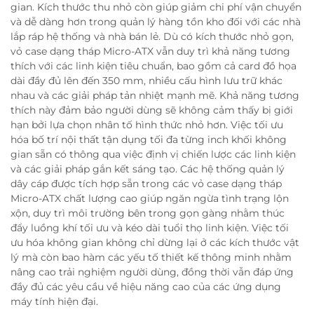
gian. Kích thước thu nhỏ còn giúp giảm chi phí vận chuyển
và dễ dàng hơn trong quản lý hàng tồn kho đối với các nhà
lắp ráp hệ thống và nhà bán lẻ. Dù có kích thước nhỏ gọn,
vỏ case dạng tháp Micro-ATX vẫn duy trì khả năng tương
thích với các linh kiện tiêu chuẩn, bao gồm cả card đồ họa
dài đầy đủ lên đến 350 mm, nhiều cấu hình lưu trữ khác
nhau và các giải pháp tản nhiệt mạnh mẽ. Khả năng tương
thích này đảm bảo người dùng sẽ không cảm thấy bị giới
hạn bởi lựa chọn nhân tố hình thức nhỏ hơn. Việc tối ưu
hóa bố trí nội thất tận dụng tối đa từng inch khối không
gian sẵn có thông qua việc định vị chiến lược các linh kiện
và các giải pháp gắn kết sáng tạo. Các hệ thống quản lý
dây cáp được tích hợp sẵn trong các vỏ case dạng tháp
Micro-ATX chất lượng cao giúp ngăn ngừa tình trạng lộn
xộn, duy trì môi trường bên trong gọn gàng nhằm thúc
đẩy luồng khí tối ưu và kéo dài tuổi thọ linh kiện. Việc tối
ưu hóa không gian không chỉ dừng lại ở các kích thước vật
lý mà còn bao hàm các yếu tố thiết kế thông minh nhằm
nâng cao trải nghiệm người dùng, đồng thời vẫn đáp ứng
đầy đủ các yêu cầu về hiệu năng cao của các ứng dụng
máy tính hiện đại.