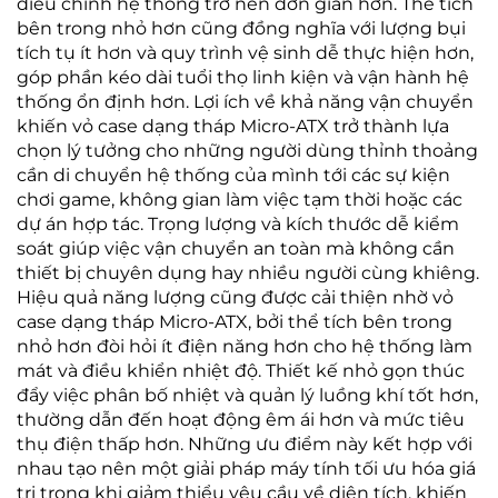
điều chỉnh hệ thống trở nên đơn giản hơn. Thể tích
bên trong nhỏ hơn cũng đồng nghĩa với lượng bụi
tích tụ ít hơn và quy trình vệ sinh dễ thực hiện hơn,
góp phần kéo dài tuổi thọ linh kiện và vận hành hệ
thống ổn định hơn. Lợi ích về khả năng vận chuyển
khiến vỏ case dạng tháp Micro-ATX trở thành lựa
chọn lý tưởng cho những người dùng thỉnh thoảng
cần di chuyển hệ thống của mình tới các sự kiện
chơi game, không gian làm việc tạm thời hoặc các
dự án hợp tác. Trọng lượng và kích thước dễ kiểm
soát giúp việc vận chuyển an toàn mà không cần
thiết bị chuyên dụng hay nhiều người cùng khiêng.
Hiệu quả năng lượng cũng được cải thiện nhờ vỏ
case dạng tháp Micro-ATX, bởi thể tích bên trong
nhỏ hơn đòi hỏi ít điện năng hơn cho hệ thống làm
mát và điều khiển nhiệt độ. Thiết kế nhỏ gọn thúc
đẩy việc phân bố nhiệt và quản lý luồng khí tốt hơn,
thường dẫn đến hoạt động êm ái hơn và mức tiêu
thụ điện thấp hơn. Những ưu điểm này kết hợp với
nhau tạo nên một giải pháp máy tính tối ưu hóa giá
trị trong khi giảm thiểu yêu cầu về diện tích, khiến