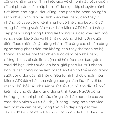
công nghệ mới nổi. Tính hiệu quả về chi phí này bắt nguồn
từ chi phí sản xuất thấp hơn, từ đó trực tiếp chuyển thành
tiết kiệm cho người tiêu dùng, cho phép họ phân bổ ngân
sách nhiều hơn vào các linh kiện hiệu năng cao thay vì
những vỏ case cồng kềnh mà họ có thể chưa bao giờ sử
dụng hết công suất. Vỏ case tháp Micro-ATX hỗ trợ nâng
cấp phần cứng trong tương lai thông qua các khe cắm mở
rộng, ngăn lắp ổ đĩa và khả năng tương thích với nguồn
điện được thiết kế kỹ lưỡng nhằm đáp ứng các chuẩn công
nghệ đang phát triển mà không cần thay thế toàn bộ hệ
thống. Thiết kế nội thất chiến lược đảm bảo khả năng
tương thích với các linh kiện thế hệ tiếp theo, bao gồm
card đồ họa kích thước lớn hơn, giải pháp lưu trữ nhanh
hơn và các công nghệ làm mát tiên tiến có thể ra đời trong
suốt vòng đời của hệ thống. Yếu tố hình thức chuẩn hóa
Micro-ATX đảm bảo khả năng tương thích lâu dài với bo
mạch chủ, bởi các nhà sản xuất tiếp tục hỗ trợ đặc tả phổ
biến này cho đa dạng ứng dụng tính toán. Người dùng
hưởng lợi từ chi phí sở hữu tổng thể thấp hơn, do các vỏ
case tháp Micro-ATX tiêu thụ ít năng lượng hơn cho việc
làm mát và vận hành, đồng thời vẫn đáp ứng các tiêu
chuẩn độ bền để đảm bảo hoạt động ổn định và đáng tin