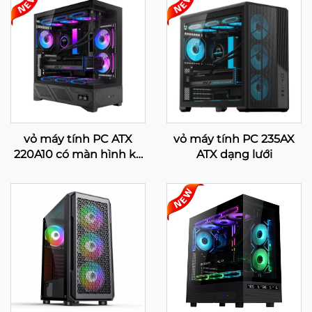
vỏ máy tính PC ATX
vỏ máy tính PC 235AX
220A10 có màn hình kỹ
ATX dạng lưới
thuật số