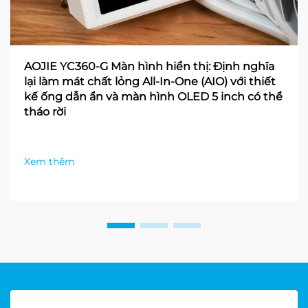
AOJIE YC360-G Màn hình hiển thị: Định nghĩa
lại làm mát chất lỏng All-In-One (AIO) với thiết
kế ống dẫn ẩn và màn hình OLED 5 inch có thể
tháo rời
Xem thêm