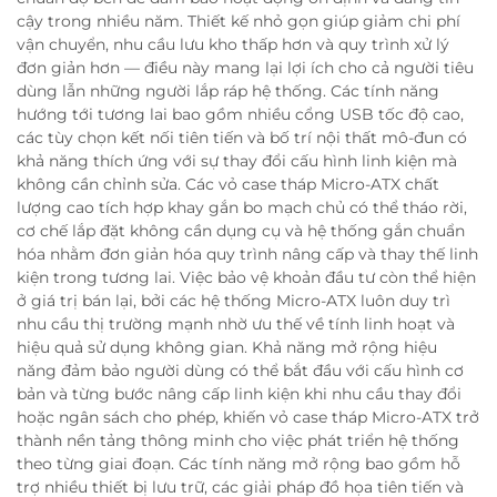
cậy trong nhiều năm. Thiết kế nhỏ gọn giúp giảm chi phí
vận chuyển, nhu cầu lưu kho thấp hơn và quy trình xử lý
đơn giản hơn — điều này mang lại lợi ích cho cả người tiêu
dùng lẫn những người lắp ráp hệ thống. Các tính năng
hướng tới tương lai bao gồm nhiều cổng USB tốc độ cao,
các tùy chọn kết nối tiên tiến và bố trí nội thất mô-đun có
khả năng thích ứng với sự thay đổi cấu hình linh kiện mà
không cần chỉnh sửa. Các vỏ case tháp Micro-ATX chất
lượng cao tích hợp khay gắn bo mạch chủ có thể tháo rời,
cơ chế lắp đặt không cần dụng cụ và hệ thống gắn chuẩn
hóa nhằm đơn giản hóa quy trình nâng cấp và thay thế linh
kiện trong tương lai. Việc bảo vệ khoản đầu tư còn thể hiện
ở giá trị bán lại, bởi các hệ thống Micro-ATX luôn duy trì
nhu cầu thị trường mạnh nhờ ưu thế về tính linh hoạt và
hiệu quả sử dụng không gian. Khả năng mở rộng hiệu
năng đảm bảo người dùng có thể bắt đầu với cấu hình cơ
bản và từng bước nâng cấp linh kiện khi nhu cầu thay đổi
hoặc ngân sách cho phép, khiến vỏ case tháp Micro-ATX trở
thành nền tảng thông minh cho việc phát triển hệ thống
theo từng giai đoạn. Các tính năng mở rộng bao gồm hỗ
trợ nhiều thiết bị lưu trữ, các giải pháp đồ họa tiên tiến và