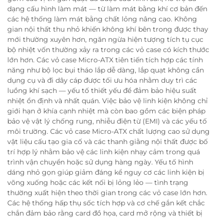
dạng cấu hình làm mát — từ làm mát bằng khí cơ bản đến
các hệ thống làm mát bằng chất lỏng nâng cao. Không
gian nội thất thu nhỏ khiến không khí bên trong được thay
mới thường xuyên hơn, ngăn ngừa hiện tượng tích tụ cục
bộ nhiệt vốn thường xảy ra trong các vỏ case có kích thước
lớn hơn. Các vỏ case Micro-ATX tiên tiến tích hợp các tính
năng như bộ lọc bụi tháo lắp dễ dàng, lắp quạt không cần
dụng cụ và đi dây cáp được tối ưu hóa nhằm duy trì các
luồng khí sạch — yếu tố thiết yếu để đảm bảo hiệu suất
nhiệt ổn định và nhất quán. Việc bảo vệ linh kiện không chỉ
giới hạn ở khía cạnh nhiệt mà còn bao gồm các biện pháp
bảo vệ vật lý chống rung, nhiễu điện từ (EMI) và các yếu tố
môi trường. Các vỏ case Micro-ATX chất lượng cao sử dụng
vật liệu cấu tạo gia cố và các thanh giằng nội thất được bố
trí hợp lý nhằm bảo vệ các linh kiện nhạy cảm trong quá
trình vận chuyển hoặc sử dụng hàng ngày. Yếu tố hình
dáng nhỏ gọn giúp giảm đáng kể nguy cơ các linh kiện bị
võng xuống hoặc các kết nối bị lỏng lẻo — tình trạng
thường xuất hiện theo thời gian trong các vỏ case lớn hơn.
Các hệ thống hấp thụ sốc tích hợp và cơ chế gắn kết chắc
chắn đảm bảo rằng card đồ họa, card mở rộng và thiết bị