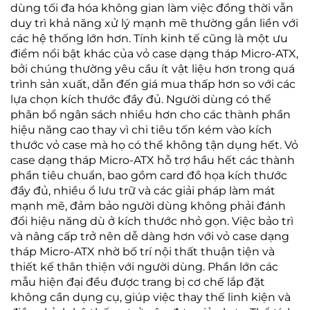
dùng tối đa hóa không gian làm việc đồng thời vẫn
duy trì khả năng xử lý mạnh mẽ thường gắn liền với
các hệ thống lớn hơn. Tính kinh tế cũng là một ưu
điểm nổi bật khác của vỏ case dạng tháp Micro-ATX,
bởi chúng thường yêu cầu ít vật liệu hơn trong quá
trình sản xuất, dẫn đến giá mua thấp hơn so với các
lựa chọn kích thước đầy đủ. Người dùng có thể
phân bổ ngân sách nhiều hơn cho các thành phần
hiệu năng cao thay vì chi tiêu tốn kém vào kích
thước vỏ case mà họ có thể không tận dụng hết. Vỏ
case dạng tháp Micro-ATX hỗ trợ hầu hết các thành
phần tiêu chuẩn, bao gồm card đồ họa kích thước
đầy đủ, nhiều ổ lưu trữ và các giải pháp làm mát
mạnh mẽ, đảm bảo người dùng không phải đánh
đổi hiệu năng dù ở kích thước nhỏ gọn. Việc bảo trì
và nâng cấp trở nên dễ dàng hơn với vỏ case dạng
tháp Micro-ATX nhờ bố trí nội thất thuận tiện và
thiết kế thân thiện với người dùng. Phần lớn các
mẫu hiện đại đều được trang bị cơ chế lắp đặt
không cần dụng cụ, giúp việc thay thế linh kiện và