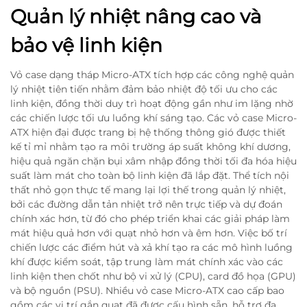
Quản lý nhiệt nâng cao và
bảo vệ linh kiện
Vỏ case dạng tháp Micro-ATX tích hợp các công nghệ quản
lý nhiệt tiên tiến nhằm đảm bảo nhiệt độ tối ưu cho các
linh kiện, đồng thời duy trì hoạt động gần như im lặng nhờ
các chiến lược tối ưu luồng khí sáng tạo. Các vỏ case Micro-
ATX hiện đại được trang bị hệ thống thông gió được thiết
kế tỉ mỉ nhằm tạo ra môi trường áp suất không khí dương,
hiệu quả ngăn chặn bụi xâm nhập đồng thời tối đa hóa hiệu
suất làm mát cho toàn bộ linh kiện đã lắp đặt. Thể tích nội
thất nhỏ gọn thực tế mang lại lợi thế trong quản lý nhiệt,
bởi các đường dẫn tản nhiệt trở nên trực tiếp và dự đoán
chính xác hơn, từ đó cho phép triển khai các giải pháp làm
mát hiệu quả hơn với quạt nhỏ hơn và êm hơn. Việc bố trí
chiến lược các điểm hút và xả khí tạo ra các mô hình luồng
khí được kiểm soát, tập trung làm mát chính xác vào các
linh kiện then chốt như bộ vi xử lý (CPU), card đồ họa (GPU)
và bộ nguồn (PSU). Nhiều vỏ case Micro-ATX cao cấp bao
gồm các vị trí gắn quạt đã được cấu hình sẵn, hỗ trợ đa