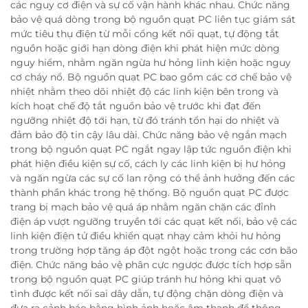
các nguy cơ điện và sự cố vận hành khác nhau. Chức năng
bảo vệ quá dòng trong bộ nguồn quạt PC liên tục giám sát
mức tiêu thụ điện từ mỗi cổng kết nối quạt, tự động tắt
nguồn hoặc giới hạn dòng điện khi phát hiện mức dòng
nguy hiểm, nhằm ngăn ngừa hư hỏng linh kiện hoặc nguy
cơ cháy nổ. Bộ nguồn quạt PC bao gồm các cơ chế bảo vệ
nhiệt nhằm theo dõi nhiệt độ các linh kiện bên trong và
kích hoạt chế độ tắt nguồn bảo vệ trước khi đạt đến
ngưỡng nhiệt độ tới hạn, từ đó tránh tổn hại do nhiệt và
đảm bảo độ tin cậy lâu dài. Chức năng bảo vệ ngắn mạch
trong bộ nguồn quạt PC ngắt ngay lập tức nguồn điện khi
phát hiện điều kiện sự cố, cách ly các linh kiện bị hư hỏng
và ngăn ngừa các sự cố lan rộng có thể ảnh hưởng đến các
thành phần khác trong hệ thống. Bộ nguồn quạt PC được
trang bị mạch bảo vệ quá áp nhằm ngăn chặn các đỉnh
điện áp vượt ngưỡng truyền tới các quạt kết nối, bảo vệ các
linh kiện điện tử điều khiển quạt nhạy cảm khỏi hư hỏng
trong trường hợp tăng áp đột ngột hoặc trong các cơn bão
điện. Chức năng bảo vệ phân cực ngược được tích hợp sẵn
trong bộ nguồn quạt PC giúp tránh hư hỏng khi quạt vô
tình được kết nối sai dây dẫn, tự động chặn dòng điện và