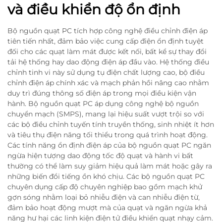
và điều khiển độ ổn định
Bộ nguồn quạt PC tích hợp công nghệ điều chỉnh điện áp
tiên tiến nhất, đảm bảo việc cung cấp điện ổn định tuyệt
đối cho các quạt làm mát được kết nối, bất kể sự thay đổi
tải hệ thống hay dao động điện áp đầu vào. Hệ thống điều
chỉnh tinh vi này sử dụng tụ điện chất lượng cao, bộ điều
chỉnh điện áp chính xác và mạch phản hồi nâng cao nhằm
duy trì đúng thông số điện áp trong mọi điều kiện vận
hành. Bộ nguồn quạt PC áp dụng công nghệ bộ nguồn
chuyển mạch (SMPS), mang lại hiệu suất vượt trội so với
các bộ điều chỉnh tuyến tính truyền thống, sinh nhiệt ít hơn
và tiêu thụ điện năng tối thiểu trong quá trình hoạt động.
Các tính năng ổn định điện áp của bộ nguồn quạt PC ngăn
ngừa hiện tượng dao động tốc độ quạt và hành vi bất
thường có thể làm suy giảm hiệu quả làm mát hoặc gây ra
những biến đổi tiếng ồn khó chịu. Các bộ nguồn quạt PC
chuyên dụng cấp độ chuyên nghiệp bao gồm mạch khử
gợn sóng nhằm loại bỏ nhiễu điện và can nhiễu điện từ,
đảm bảo hoạt động mượt mà của quạt và ngăn ngừa khả
năng hư hại các linh kiện điện tử điều khiển quạt nhạy cảm.