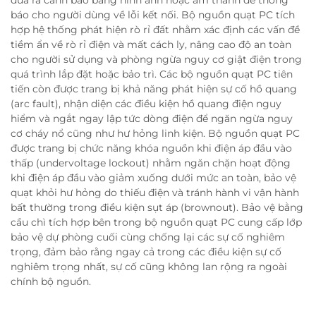
đưa ra cảnh báo bằng hình ảnh hoặc âm thanh để thông
báo cho người dùng về lỗi kết nối. Bộ nguồn quạt PC tích
hợp hệ thống phát hiện rò rỉ đất nhằm xác định các vấn đề
tiềm ẩn về rò rỉ điện và mất cách ly, nâng cao độ an toàn
cho người sử dụng và phòng ngừa nguy cơ giật điện trong
quá trình lắp đặt hoặc bảo trì. Các bộ nguồn quạt PC tiên
tiến còn được trang bị khả năng phát hiện sự cố hồ quang
(arc fault), nhận diện các điều kiện hồ quang điện nguy
hiểm và ngắt ngay lập tức dòng điện để ngăn ngừa nguy
cơ cháy nổ cũng như hư hỏng linh kiện. Bộ nguồn quạt PC
được trang bị chức năng khóa nguồn khi điện áp đầu vào
thấp (undervoltage lockout) nhằm ngăn chặn hoạt động
khi điện áp đầu vào giảm xuống dưới mức an toàn, bảo vệ
quạt khỏi hư hỏng do thiếu điện và tránh hành vi vận hành
bất thường trong điều kiện sụt áp (brownout). Bảo vệ bằng
cầu chì tích hợp bên trong bộ nguồn quạt PC cung cấp lớp
bảo vệ dự phòng cuối cùng chống lại các sự cố nghiêm
trọng, đảm bảo rằng ngay cả trong các điều kiện sự cố
nghiêm trọng nhất, sự cố cũng không lan rộng ra ngoài
chính bộ nguồn.