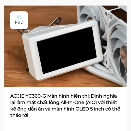
05
Feb
AOJIE YC360-G Màn hình hiển thị: Định nghĩa
lại làm mát chất lỏng All-In-One (AIO) với thiết
kế ống dẫn ẩn và màn hình OLED 5 inch có thể
tháo rời