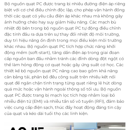
Bộ nguồn quạt PC được trang bị nhiều đường điện áp riêng
biệt với cơ chế điều chỉnh độc lập, cho phép vận hành đồng
thời các quạt có yêu cầu điện áp khác nhau mà không gây
ảnh hưởng chéo hay suy giảm hiệu năng. Các mạch bù
nhiệt độ bên trong bộ nguồn quạt PC tự động điều chỉnh
đặc tính đầu ra dựa trên sự thay đổi nhiệt độ môi trường,
duy trì hiệu năng ổn định trong mọi điều kiện môi trường
khác nhau. Bộ nguồn quạt PC tích hợp chức năng khởi
động mềm (soft-start), tăng dần điện áp trong giai đoạn
cấp nguồn ban đầu nhằm tránh các đỉnh dòng đột ngột có
thể làm hỏng động cơ quạt hoặc gây ứng suất cơ học. Các
thiết kế bộ nguồn quạt PC nâng cao bao gồm khả năng
cân bằng tải, phân bổ đều công suất trên nhiều kết nối
quạt để ngăn chặn tình trạng từng quạt riêng lẻ hút dòng
quá mức hoặc vận hành ngoài thông số tối ưu. Bộ nguồn
quạt PC được trang bị mạch lọc tích hợp nhằm loại bỏ
nhiễu điện từ (EMI) và nhiễu tần số vô tuyến (RFI), đảm bảo
việc cung cấp điện sạch, thúc đẩy hoạt động đáng tin cậy
của quạt và kéo dài tuổi thọ các linh kiện.