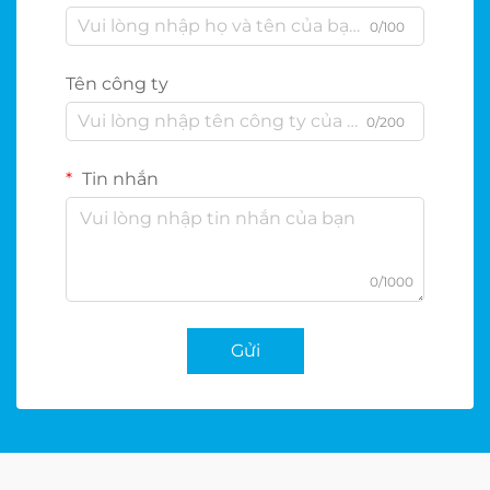
0/100
Tên công ty
0/200
Tin nhắn
0/1000
Gửi