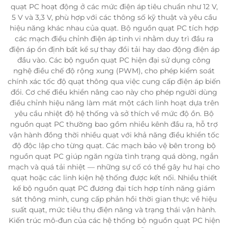
quạt PC hoạt động ở các mức điện áp tiêu chuẩn như 12 V,
5 V và 3,3 V, phù hợp với các thông số kỹ thuật và yêu cầu
hiệu năng khác nhau của quạt. Bộ nguồn quạt PC tích hợp
các mạch điều chỉnh điện áp tinh vi nhằm duy trì đầu ra
điện áp ổn định bất kể sự thay đổi tải hay dao động điện áp
đầu vào. Các bộ nguồn quạt PC hiện đại sử dụng công
nghệ điều chế độ rộng xung (PWM), cho phép kiểm soát
chính xác tốc độ quạt thông qua việc cung cấp điện áp biến
đổi. Cơ chế điều khiển nâng cao này cho phép người dùng
điều chỉnh hiệu năng làm mát một cách linh hoạt dựa trên
yêu cầu nhiệt độ hệ thống và sở thích về mức độ ồn. Bộ
nguồn quạt PC thường bao gồm nhiều kênh đầu ra, hỗ trợ
vận hành đồng thời nhiều quạt với khả năng điều khiển tốc
độ độc lập cho từng quạt. Các mạch bảo vệ bên trong bộ
nguồn quạt PC giúp ngăn ngừa tình trạng quá dòng, ngắn
mạch và quá tải nhiệt — những sự cố có thể gây hư hại cho
quạt hoặc các linh kiện hệ thống được kết nối. Nhiều thiết
kế bộ nguồn quạt PC đương đại tích hợp tính năng giám
sát thông minh, cung cấp phản hồi thời gian thực về hiệu
suất quạt, mức tiêu thụ điện năng và trạng thái vận hành.
Kiến trúc mô-đun của các hệ thống bộ nguồn quạt PC hiện