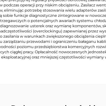
 podczas operacji przy niskim obciążeniu. Zasilacz wen
ów, eliminując potrzebę stosowania wielu adapterów zas
ą sobie funkcje diagnostyczne zintegrowane w nowocze
ostrzegawczych o potencjalnych awariach systemu chło
 diagnozowanie usterek oraz wymianę komponentów, skrac
 nadczęstotliwości (overclockingu) zapewnianej przez wy
o zasilania w warunkach zwiększonego obciążenia cieplne
mu zarządzaniu przewodami i ograniczeniu bałaganu k
awodności poziomu przedsiębiorstwa komercyjnych rozwią
cych ciągłej pracy. Opłacalność nowoczesnych jednoste
ści eksploatacyjnej oraz mniejszej częstotliwości wymi