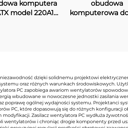
dowa komputera
obudowa
TX model 220A10
komputerowa do
wyświetlaczem
220M01 MAT
cyfrowym
 niezawodność dzięki solidnemu projektowi elektrycznem
systemu oraz różnych warunkach środowiskowych. Użytk
tylatora PC zapobiega awariom wentylatorów spowodowa
 energią wbudowane w nowoczesne jednostki zasilania wen
 oraz poprawę ogólnej wydajności systemu. Projektanci 
torów PC, które dopasowują się do różnych konfiguracji
modyfikacji. Zasilacz wentylatora PC wydłuża żywotno
oli wentylatorów i chroniąc drogie komponenty przed u
ięki precyzyjnej regulacji prędkości obrotowej zaawan