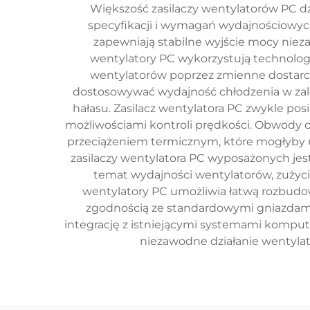
Większość zasilaczy wentylatorów PC dzi
specyfikacji i wymagań wydajnościowych
zapewniają stabilne wyjście mocy niez
wentylatory PC wykorzystują technolog
wentylatorów poprzez zmienne dostar
dostosowywać wydajność chłodzenia w zal
hałasu. Zasilacz wentylatora PC zwykle po
możliwościami kontroli prędkości. Obwody 
przeciążeniem termicznym, które mogłyby 
zasilaczy wentylatora PC wyposażonych jest
temat wydajności wentylatorów, zużyci
wentylatory PC umożliwia łatwą rozbudow
zgodnością ze standardowymi gniazdami
integrację z istniejącymi systemami komput
niezawodne działanie wentyla