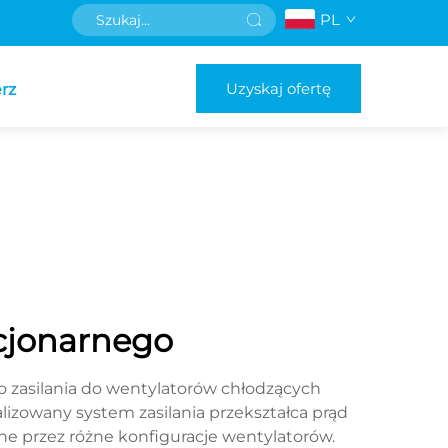
PL
Uzyskaj ofertę
rz
acjonarnego
go zasilania do wentylatorów chłodzących
izowany system zasilania przekształca prąd
e przez różne konfiguracje wentylatorów.