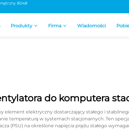
nętrzny 8048
a
Produkty
Firma
Wiadomości
Pobie
entylatora do komputera st
y element elektryczny dostarczający stałego i stabilne
ie temperaturą w systemach stacjonarnych. Ten specjal
cza (PSU) na określone napięcia prądu stałego wymagan