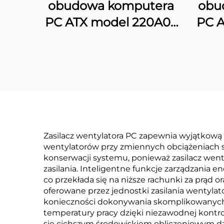
obudowa komputera
obu
PC ATX model 220A02
PC A
z siatką
z 
Zasilacz wentylatora PC zapewnia wyjątkową
wentylatorów przy zmiennych obciążeniach 
konserwacji systemu, ponieważ zasilacz wen
zasilania. Inteligentne funkcje zarządzania
co przekłada się na niższe rachunki za prąd
oferowane przez jednostki zasilania wentyla
konieczności dokonywania skomplikowanych 
temperatury pracy dzięki niezawodnej kontr
się cichszym środowiskiem obliczeniowym dz