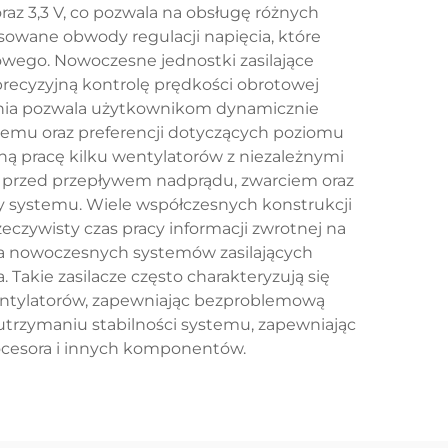
raz 3,3 V, co pozwala na obsługę różnych
sowane obwody regulacji napięcia, które
owego. Nowoczesne jednostki zasilające
recyzyjną kontrolę prędkości obrotowej
nia pozwala użytkownikom dynamicznie
emu oraz preferencji dotyczących poziomu
ną pracę kilku wentylatorów z niezależnymi
ą przed przepływem nadprądu, zwarciem oraz
 systemu. Wiele współczesnych konstrukcji
eczywisty czas pracy informacji zwrotnej na
ura nowoczesnych systemów zasilających
akie zasilacze często charakteryzują się
entylatorów, zapewniając bezproblemową
utrzymaniu stabilności systemu, zapewniając
ocesora i innych komponentów.