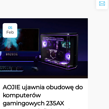
05
Feb
AOJIE ujawnia obudowę do
komputerów
gamingowych 235AX