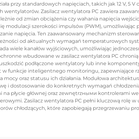
ała przy standardowych napięciach, takich jak 12 V, 5 V o
 wentylatorów. Zasilacz wentylatora PC zawiera zaawan
ależnie od zmian obciążenia czy wahania napięcia wejści
ię modulacji szerokości impulsów (PWM), umożliwiając p
czanie napięcia. Ten zaawansowany mechanizm sterowa
eżności od aktualnych wymagań temperaturowych syst
siada wiele kanałów wyjściowych, umożliwiając jednoczes
ochronne wbudowane w zasilacz wentylatora PC chroni
uszkodzić podłączone wentylatory lub inne komponenty
 w funkcje inteligentnego monitoringu, zapewniające rz
a mocy oraz statusu ich działania. Modułowa architekt
ę i dostosowanie do konkretnych wymagań chłodzenia. T
 na płycie głównej oraz zewnętrzными kontrolerami w
erowymi. Zasilacz wentylatora PC pełni kluczową rolę w 
torów chłodzących, które zapobiegają przegrzewaniu pr