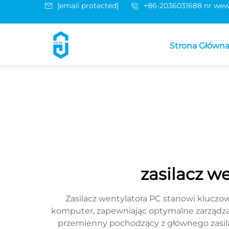
[email protected]
+86-2036031688 nr wew
Strona Główn
zasilacz w
Zasilacz wentylatora PC stanowi kluczow
komputer, zapewniając optymalne zarządzan
przemienny pochodzący z głównego zasila