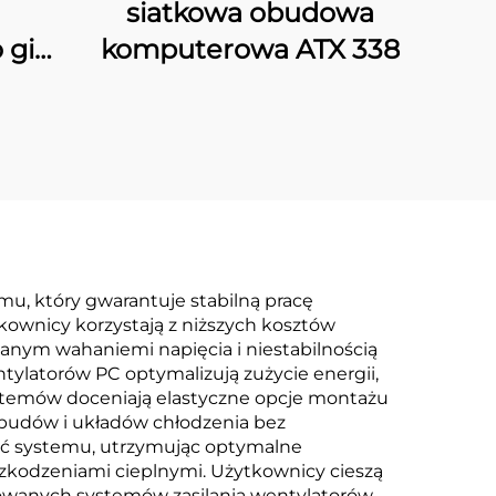
siatkowa obudowa
 gier
komputerowa ATX 338
X
u, który gwarantuje stabilną pracę
ownicy korzystają z niższych kosztów
nym wahaniemi napięcia i niestabilnością
tylatorów PC optymalizują zużycie energii,
systemów doceniają elastyczne opcje montażu
 obudów i układów chłodzenia bez
ść systemu, utrzymując optymalne
szkodzeniami cieplnymi. Użytkownicy cieszą
sowanych systemów zasilania wentylatorów