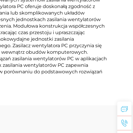
tylatora PC oferuje doskonałą zgodność z
ilania lub skomplikowanych układów
snych jednostkach zasilania wentylatorów
dzenia. Modułowa konstrukcja współczesnych
ając czas przestoju i upraszczając
sokowydajne jednostki zasilania
go. Zasilacz wentylatora PC przyczynia się
abli wewnątrz obudów komputerowych.
zań zasilania wentylatorów PC w aplikacjach
k zasilania wentylatorów PC zapewnia
any w porównaniu do podstawowych rozwiązań