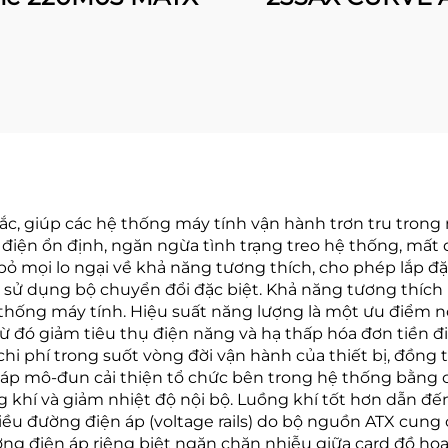
ắc, giúp các hệ thống máy tính vận hành trơn tru trong
 điện ổn định, ngăn ngừa tình trạng treo hệ thống, mấ
 bỏ mọi lo ngại về khả năng tương thích, cho phép lắp đ
ử dụng bộ chuyển đổi đặc biệt. Khả năng tương thích p
thống máy tính. Hiệu suất năng lượng là một ưu điểm nổi
 đó giảm tiêu thụ điện năng và hạ thấp hóa đơn tiền đ
hi phí trong suốt vòng đời vận hành của thiết bị, đồng t
ý cáp mô-đun cải thiện tổ chức bên trong hệ thống bằn
 khí và giảm nhiệt độ nội bộ. Luồng khí tốt hơn dẫn đến
ều đường điện áp (voltage rails) do bộ nguồn ATX cung 
ường điện áp riêng biệt ngăn chặn nhiễu giữa card đồ họ