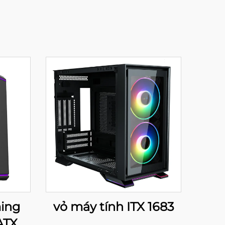
ing
vỏ máy tính ITX 1683
ATX