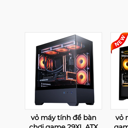
vỏ máy tính để bàn
vỏ 
chơi game 29XL ATX
gam