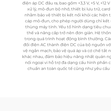
điện áp DC đầu ra, bao gồm +3,3 V, +5 V, +1
xử lý, mô-đun bộ nhớ, thiết bị lưu trữ, car
nhằm bảo vệ thiết bị kết nối khỏi các hiện
cáp mô-đun, cho phép người dùng chỉ kết nố
thùng máy tính. Yếu tố hình dạng tiêu ch
thế và nâng cấp trở nên đơn giản. Hệ thốn
trong quá trình hoạt động bình thường. C
đổi điện AC thành điện DC của bộ nguồn vớ
vệ ngắn mạch, bảo vệ quá áp và cơ chế tắt 
khác nhau, đảm bảo hiệu năng nhất quán nga
nối ngoại vi hỗ trợ đa dạng cấu hình phần 
chuẩn an toàn quốc tế cũng như yêu cầu 