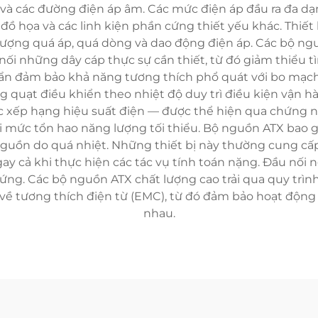
2 V và các đường điện áp âm. Các mức điện áp đầu ra đa 
d đồ họa và các linh kiện phần cứng thiết yếu khác. Thiế
 tượng quá áp, quá dòng và dao động điện áp. Các bộ ng
i những dây cáp thực sự cần thiết, từ đó giảm thiểu tình
uẩn đảm bảo khả năng tương thích phổ quát với bo mạch 
g quạt điều khiển theo nhiệt độ duy trì điều kiện vận 
ác xếp hạng hiệu suất điện — được thể hiện qua chứn
i mức tổn hao năng lượng tối thiểu. Bộ nguồn ATX bao g
nguồn do quá nhiệt. Những thiết bị này thường cung cấp
y cả khi thực hiện các tác vụ tính toán nặng. Đầu nối 
cứng. Các bộ nguồn ATX chất lượng cao trải qua quy trì
về tương thích điện từ (EMC), từ đó đảm bảo hoạt động 
nhau.