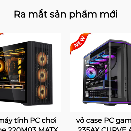
Ra mắt sản phẩm mới
máy tính PC chơi
vỏ case PC gam
e 220M03 MATX
235AX CURVE 