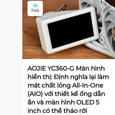
05
Feb
AOJIE YC360-G Màn hình
hiển thị: Định nghĩa lại làm
mát chất lỏng All-In-One
(AIO) với thiết kế ống dẫn
ẩn và màn hình OLED 5
inch có thể tháo rời