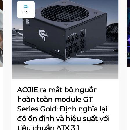
05
Feb
AOJIE ra mắt bộ nguồn
hoàn toàn module GT
Series Gold: Định nghĩa lại
độ ổn định và hiệu suất với
tiêu chuẩn ATX 3.1