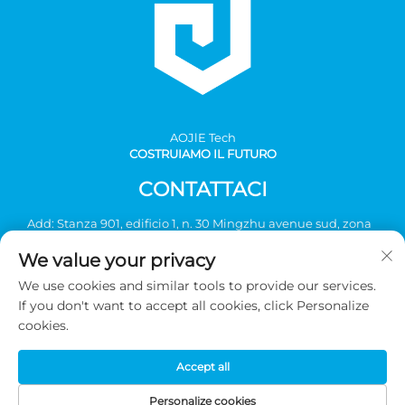
AOJlE Tech
COSTRUIAMO IL FUTURO
CONTATTACI
Add: Stanza 901, edificio 1, n. 30 Mingzhu avenue sud, zona
industriale Mingzhu, distretto di Conghua, Guangzhou,
We value your privacy
Cina
We use cookies and similar tools to provide our services.
Tel:
+86-2036031688 Ext 8048
If you don't want to accept all cookies, click Personalize
E-mail:
[email protected]
cookies.
Accept all
Diritti d'autore © 2026 Guangzhou AOJIE Science & Technology
co., Ltd. Tutti i diritti riservati -
Informativa sulla privacy
Personalize cookies