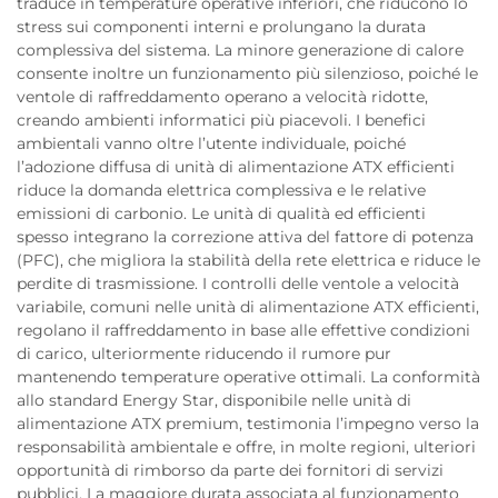
traduce in temperature operative inferiori, che riducono lo
stress sui componenti interni e prolungano la durata
complessiva del sistema. La minore generazione di calore
consente inoltre un funzionamento più silenzioso, poiché le
ventole di raffreddamento operano a velocità ridotte,
creando ambienti informatici più piacevoli. I benefici
ambientali vanno oltre l’utente individuale, poiché
l’adozione diffusa di unità di alimentazione ATX efficienti
riduce la domanda elettrica complessiva e le relative
emissioni di carbonio. Le unità di qualità ed efficienti
spesso integrano la correzione attiva del fattore di potenza
(PFC), che migliora la stabilità della rete elettrica e riduce le
perdite di trasmissione. I controlli delle ventole a velocità
variabile, comuni nelle unità di alimentazione ATX efficienti,
regolano il raffreddamento in base alle effettive condizioni
di carico, ulteriormente riducendo il rumore pur
mantenendo temperature operative ottimali. La conformità
allo standard Energy Star, disponibile nelle unità di
alimentazione ATX premium, testimonia l’impegno verso la
responsabilità ambientale e offre, in molte regioni, ulteriori
opportunità di rimborso da parte dei fornitori di servizi
pubblici. La maggiore durata associata al funzionamento