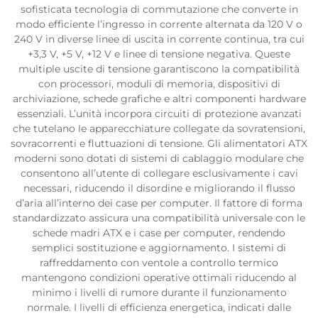
sofisticata tecnologia di commutazione che converte in
modo efficiente l’ingresso in corrente alternata da 120 V o
240 V in diverse linee di uscita in corrente continua, tra cui
+3,3 V, +5 V, +12 V e linee di tensione negativa. Queste
multiple uscite di tensione garantiscono la compatibilità
con processori, moduli di memoria, dispositivi di
archiviazione, schede grafiche e altri componenti hardware
essenziali. L’unità incorpora circuiti di protezione avanzati
che tutelano le apparecchiature collegate da sovratensioni,
sovracorrenti e fluttuazioni di tensione. Gli alimentatori ATX
moderni sono dotati di sistemi di cablaggio modulare che
consentono all’utente di collegare esclusivamente i cavi
necessari, riducendo il disordine e migliorando il flusso
d’aria all’interno dei case per computer. Il fattore di forma
standardizzato assicura una compatibilità universale con le
schede madri ATX e i case per computer, rendendo
semplici sostituzione e aggiornamento. I sistemi di
raffreddamento con ventole a controllo termico
mantengono condizioni operative ottimali riducendo al
minimo i livelli di rumore durante il funzionamento
normale. I livelli di efficienza energetica, indicati dalle