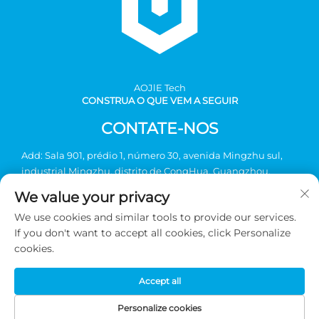
AOJlE Tech
CONSTRUA O QUE VEM A SEGUIR
CONTATE-NOS
Add: Sala 901, prédio 1, número 30, avenida Mingzhu sul,
industrial Mingzhu, distrito de CongHua, Guangzhou,
China
We value your privacy
Tel:
+86-2036031688 Ramal 8048
We use cookies and similar tools to provide our services.
E-mail:
[email protected]
If you don't want to accept all cookies, click Personalize
cookies.
Direitos autorais © 2026 Guangzhou AOJIE Science &
Accept all
Technology co., Ltd. Todos os direitos reservados -
Política de
Privacidade
Personalize cookies