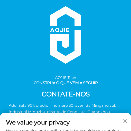
AOJlE Tech
CONSTRUA O QUE VEM A SEGUIR
CONTATE-NOS
Add: Sala 901, prédio 1, número 30, avenida Mingzhu sul,
industrial Mingzhu, distrito de CongHua, Guangzhou,
China
We value your privacy
Tel:
+86-2036031688 Ramal 8048
We use cookies and similar tools to provide our services.