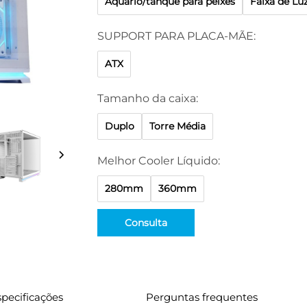
Aquário/tanque para peixes
Faixa de L
SUPPORT PARA PLACA-MÃE:
ATX
Tamanho da caixa:
Duplo
Torre Média
Melhor Cooler Líquido:
280mm
360mm
Consulta
pecificações
Perguntas frequentes