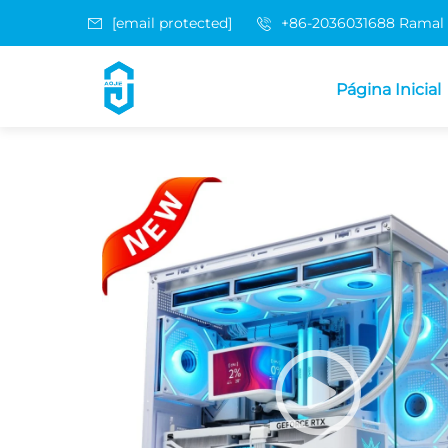
[email protected]
+86-2036031688 Ramal
Página Inicial