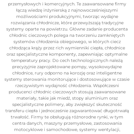
przemysłowych i komercyjnych. Te zaawansowane firmy
łączą wiedzę inżynierską z najnowocześniejszymi
możliwościami produkcyjnymi, tworząc wydajne
rozwiązania chłodnicze, które przewyższają tradycyjne
systemy oparte na powietrzu. Główne zadanie producenta
chłodnic cieczowych polega na tworzeniu zamkniętych
systemów chłodzenia obiegowego, w których ciecz
chłodząca krąży przez rich wymienniki ciepła, chłodnice
oraz specjalistyczne komponenty, zapewniając optymalne
temperatury pracy. Do cech technologicznych należą
precyzyjnie zaprojektowane pompy, wysokowydajne
chłodnice, rury odporno na korozję oraz inteligentne
systemy sterowania monitorujące i dostosowujące w czasie
rzeczywistym wydajność chłodzenia. Współczesni
producenci chłodnic cieczowych stosują zaawansowane
materiały, takie jak miedź, stopy aluminium oraz
specjalistyczne polimery, aby zwiększyć skuteczność
transferu ciepła i jednocześnie zagwarantować długotrwałą
trwałość. Firmy te obsługują różnorodne rynki, w tym
centra danych, maszyny przemysłowe, zastosowania
motocyklowe i samochodowe, systemy wentylacji,