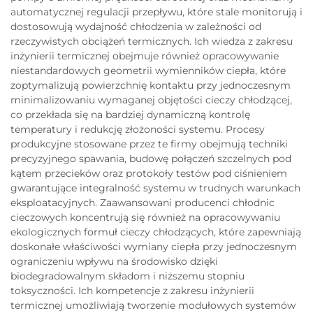
automatycznej regulacji przepływu, które stale monitorują i
dostosowują wydajność chłodzenia w zależności od
rzeczywistych obciążeń termicznych. Ich wiedza z zakresu
inżynierii termicznej obejmuje również opracowywanie
niestandardowych geometrii wymienników ciepła, które
zoptymalizują powierzchnię kontaktu przy jednoczesnym
minimalizowaniu wymaganej objętości cieczy chłodzącej,
co przekłada się na bardziej dynamiczną kontrolę
temperatury i redukcję złożoności systemu. Procesy
produkcyjne stosowane przez te firmy obejmują techniki
precyzyjnego spawania, budowę połączeń szczelnych pod
kątem przecieków oraz protokoły testów pod ciśnieniem
gwarantujące integralność systemu w trudnych warunkach
eksploatacyjnych. Zaawansowani producenci chłodnic
cieczowych koncentrują się również na opracowywaniu
ekologicznych formuł cieczy chłodzących, które zapewniają
doskonałe właściwości wymiany ciepła przy jednoczesnym
ograniczeniu wpływu na środowisko dzięki
biodegradowalnym składom i niższemu stopniu
toksyczności. Ich kompetencje z zakresu inżynierii
termicznej umożliwiają tworzenie modułowych systemów