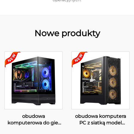
Nowe produkty
obudowa
obudowa komputera
komputerowa do gier
PC z siatką model
ATX 220A01
220A07