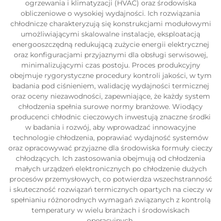
ogrzewania i klimatyzacji (HVAC) oraz środowiska
obliczeniowe o wysokiej wydajności. Ich rozwiązania
chłodnicze charakteryzują się konstrukcjami modułowymi
umożliwiającymi skalowalne instalacje, eksploatacją
energooszczędną redukującą zużycie energii elektrycznej
oraz konfiguracjami przyjaznymi dla obsługi serwisowej,
minimalizującymi czas postoju. Proces produkcyjny
obejmuje rygorystyczne procedury kontroli jakości, w tym
badania pod ciśnieniem, walidację wydajności termicznej
oraz oceny niezawodności, zapewniające, że każdy system
chłodzenia spełnia surowe normy branżowe. Wiodący
producenci chłodnic cieczowych inwestują znaczne środki
w badania i rozwój, aby wprowadzać innowacyjne
technologie chłodzenia, poprawiać wydajność systemów
oraz opracowywać przyjazne dla środowiska formuły cieczy
chłodzących. Ich zastosowania obejmują od chłodzenia
małych urządzeń elektronicznych po chłodzenie dużych
procesów przemysłowych, co potwierdza wszechstranność
i skuteczność rozwiązań termicznych opartych na cieczy w
spełnianiu różnorodnych wymagań związanych z kontrolą
temperatury w wielu branżach i środowiskach
operacyjnych.