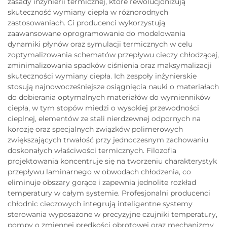
zasady inżynierii termicznej, które rewolucjonizują
skuteczność wymiany ciepła w różnorodnych
zastosowaniach. Ci producenci wykorzystują
zaawansowane oprogramowanie do modelowania
dynamiki płynów oraz symulacji termicznych w celu
zoptymalizowania schematów przepływu cieczy chłodzącej,
zminimalizowania spadków ciśnienia oraz maksymalizacji
skuteczności wymiany ciepła. Ich zespoły inżynierskie
stosują najnowocześniejsze osiągnięcia nauki o materiałach
do dobierania optymalnych materiałów do wymienników
ciepła, w tym stopów miedzi o wysokiej przewodności
cieplnej, elementów ze stali nierdzewnej odpornych na
korozję oraz specjalnych związków polimerowych
zwiększających trwałość przy jednoczesnym zachowaniu
doskonałych właściwości termicznych. Filozofia
projektowania koncentruje się na tworzeniu charakterystyk
przepływu laminarnego w obwodach chłodzenia, co
eliminuje obszary gorące i zapewnia jednolite rozkład
temperatury w całym systemie. Profesjonalni producenci
chłodnic cieczowych integrują inteligentne systemy
sterowania wyposażone w precyzyjne czujniki temperatury,
pompy o zmiennej prędkości obrotowej oraz mechanizmy