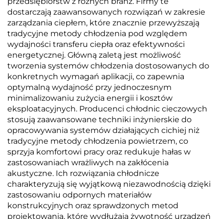
przedsiębiorstw z różnych branż. Firmy te
dostarczają zaawansowanych rozwiązań w zakresie
zarządzania ciepłem, które znacznie przewyższają
tradycyjne metody chłodzenia pod względem
wydajności transferu ciepła oraz efektywności
energetycznej. Główną zaletą jest możliwość
tworzenia systemów chłodzenia dostosowanych do
konkretnych wymagań aplikacji, co zapewnia
optymalną wydajność przy jednoczesnym
minimalizowaniu zużycia energii i kosztów
eksploatacyjnych. Producenci chłodnic cieczowych
stosują zaawansowane techniki inżynierskie do
opracowywania systemów działających cichiej niż
tradycyjne metody chłodzenia powietrzem, co
sprzyja komfortowi pracy oraz redukuje hałas w
zastosowaniach wrażliwych na zakłócenia
akustyczne. Ich rozwiązania chłodnicze
charakteryzują się wyjątkową niezawodnością dzięki
zastosowaniu odpornych materiałów
konstrukcyjnych oraz sprawdzonych metod
projektowania, które wydłużają żywotność urządzeń