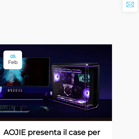
05
Feb
AOJIE presenta il case per