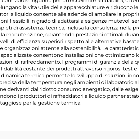
si contraddistinguono per un’eccellente affidabilità, otten
ungano la vita utile delle apparecchiature e riducono le
datori a liquido consente alle aziende di ampliare la propr
zioni flessibili in grado di adattarsi a esigenze mutevoli 
pleti di assistenza tecnica, inclusa la consulenza nella p
r la manutenzione, garantendo prestazioni ottimali durante 
lli di efficienza superiori rispetto alle alternative basat
organizzazioni attente alla sostenibilità. Le caratterist
specializzate consentono installazioni che ottimizzano lo
ioni di raffreddamento. I programmi di garanzia della qua
ffidabilità costante dei prodotti attraverso rigorosi test 
 dinamica termica permette lo sviluppo di soluzioni inno
e precisa della temperatura negli ambienti di laboratorio 
rmine derivanti dal ridotto consumo energetico, dalle es
ndono i produttori di raffreddatori a liquido partner stra
aggiose per la gestione termica.