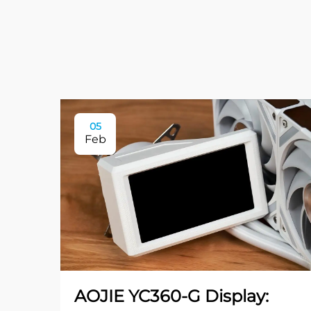
05
Feb
AOJIE YC360-G Display: