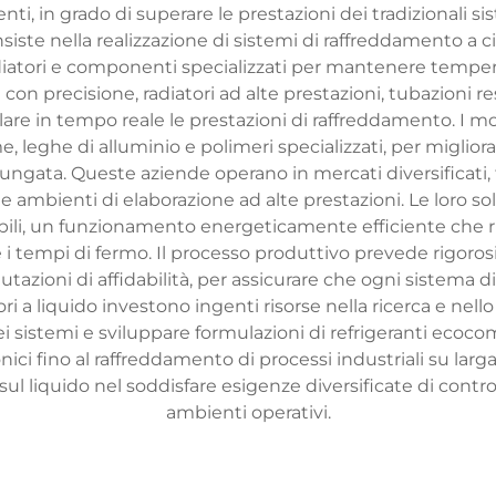
ti, in grado di superare le prestazioni dei tradizionali sis
iste nella realizzazione di sistemi di raffreddamento a cir
radiatori e componenti specializzati per mantenere tempera
precisione, radiatori ad alte prestazioni, tubazioni resi
lare in tempo reale le prestazioni di raffreddamento. I mo
leghe di alluminio e polimeri specializzati, per migliorar
ata. Queste aziende operano in mercati diversificati, tr
e ambienti di elaborazione ad alte prestazioni. Le loro 
bili, un funzionamento energeticamente efficiente che r
tempi di fermo. Il processo produttivo prevede rigorosi co
utazioni di affidabilità, per assicurare che ogni sistema 
atori a liquido investono ingenti risorse nella ricerca e ne
i sistemi e sviluppare formulazioni di refrigeranti ecocom
ici fino al raffreddamento di processi industriali su larga 
sul liquido nel soddisfare esigenze diversificate di contr
ambienti operativi.