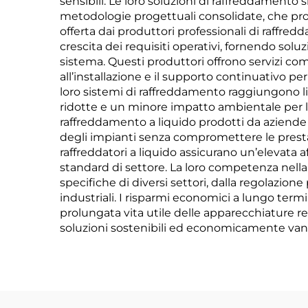
sensibili. Le loro soluzioni di raffreddamento 
metodologie progettuali consolidate, che prol
offerta dai produttori professionali di raffred
crescita dei requisiti operativi, fornendo solu
sistema. Questi produttori offrono servizi com
all’installazione e il supporto continuativo pe
loro sistemi di raffreddamento raggiungono live
ridotte e un minore impatto ambientale per le 
raffreddamento a liquido prodotti da aziende 
degli impianti senza compromettere le prestaz
raffreddatori a liquido assicurano un’elevata a
standard di settore. La loro competenza nella
specifiche di diversi settori, dalla regolazion
industriali. I risparmi economici a lungo te
prolungata vita utile delle apparecchiature re
soluzioni sostenibili ed economicamente vant