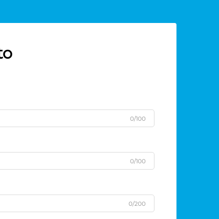
to
0/100
0/100
0/200