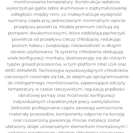
monitorowania temperatury. Konstrukcja radiatora
wykorzystuje gęste żebra aluminiowe o zoptymalizowanej
odległości między nimi, co maksymalizuje wydajność
wymiany ciepła przy jednoczesnym minimalnym oporze
przepływu powietrza. Modele premium cechują się
pompami dwukomorowymi, które oddzielają pęcherzyki
powietrza od przepływu cieczy chłodzącej, redukując
poziom hałasu i zwiększając niezawodność w długim
okresie użytkowania. Te systemy chłodzenia obsługują
wiele konfiguracji montażu, dostosowując się do różnych
typów gniazd procesorów, w tym platform Intel LGA oraz
AMD AM4/AM5. Technologia wysokowydajnych chłodników
cieczowych rozwinęła się tak, że obejmuje oprogramowanie
do inteligentnego monitorowania, zapewniające odczyty
temperatury w czasie rzeczywistym, regulację prędkości
obrotowej pompy oraz możliwość konfiguracji
indywidualnych charakterystyk pracy wentylatorów.
Jednostki profesjonalne często zawierają wzmocnione
materiały przewodów, komponenty odporno na korozję
oraz rozszerzoną gwarancję. Proces instalacji został
ułatwiony dzięki uniwersalnym elementom montażowym i
wstępnie napełnionym układom chłodzenia cieczowego,