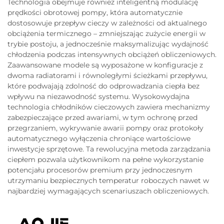
Technologia obejmuje również inteligentną modulację
prędkości obrotowej pompy, która automatycznie
dostosowuje przepływ cieczy w zależności od aktualnego
obciążenia termicznego – zmniejszając zużycie energii w
trybie postoju, a jednocześnie maksymalizując wydajność
chłodzenia podczas intensywnych obciążeń obliczeniowych.
Zaawansowane modele są wyposażone w konfiguracje z
dwoma radiatorami i równoległymi ścieżkami przepływu,
które podwajają zdolność do odprowadzania ciepła bez
wpływu na niezawodność systemu. Wysokowydajna
technologia chłodników cieczowych zawiera mechanizmy
zabezpieczające przed awariami, w tym ochronę przed
przegrzaniem, wykrywanie awarii pompy oraz protokoły
automatycznego wyłączenia chroniące wartościowe
inwestycje sprzętowe. Ta rewolucyjna metoda zarządzania
ciepłem pozwala użytkownikom na pełne wykorzystanie
potencjału procesorów premium przy jednoczesnym
utrzymaniu bezpiecznych temperatur roboczych nawet w
najbardziej wymagających scenariuszach obliczeniowych.