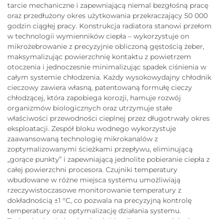
tarcie mechaniczne i zapewniającą niemal bezgłośną pracę
oraz przedłużony okres użytkowania przekraczający 50 000
godzin ciągłej pracy. Konstrukcja radiatora stanowi przełom
w technologii wymienników ciepła – wykorzystuje on
mikrożebrowanie z precyzyjnie obliczoną gęstością żeber,
maksymalizując powierzchnię kontaktu z powietrzem
otoczenia i jednoczesnie minimalizując spadek ciśnienia w
całym systemie chłodzenia. Każdy wysokowydajny chłodnik
cieczowy zawiera własną, patentowaną formułę cieczy
chłodzącej, która zapobiega korozji, hamuje rozwój
organizmów biologicznych oraz utrzymuje stałe
właściwości przewodności cieplnej przez długotrwały okres
eksploatacji. Zespół bloku wodnego wykorzystuje
zaawansowaną technologię mikrokanalów z
zoptymalizowanymi ścieżkami przepływu, eliminującą
„gorące punkty” i zapewniającą jednolite pobieranie ciepła z
całej powierzchni procesora. Czujniki temperatury
wbudowane w różne miejsca systemu umożliwiają
rzeczywistoczasowe monitorowanie temperatury z
dokładnością ±1 °C, co pozwala na precyzyjną kontrolę
temperatury oraz optymalizację działania systemu.