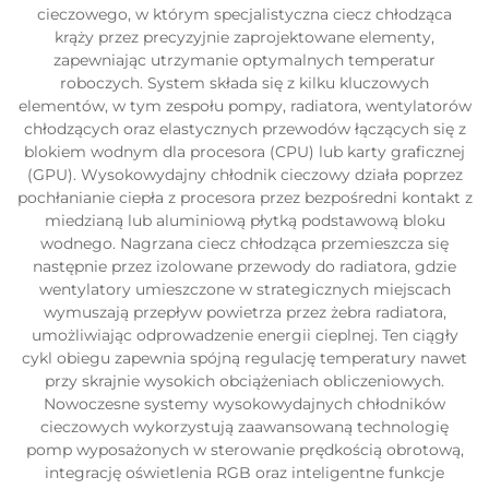
cieczowego, w którym specjalistyczna ciecz chłodząca
krąży przez precyzyjnie zaprojektowane elementy,
zapewniając utrzymanie optymalnych temperatur
roboczych. System składa się z kilku kluczowych
elementów, w tym zespołu pompy, radiatora, wentylatorów
chłodzących oraz elastycznych przewodów łączących się z
blokiem wodnym dla procesora (CPU) lub karty graficznej
(GPU). Wysokowydajny chłodnik cieczowy działa poprzez
pochłanianie ciepła z procesora przez bezpośredni kontakt z
miedzianą lub aluminiową płytką podstawową bloku
wodnego. Nagrzana ciecz chłodząca przemieszcza się
następnie przez izolowane przewody do radiatora, gdzie
wentylatory umieszczone w strategicznych miejscach
wymuszają przepływ powietrza przez żebra radiatora,
umożliwiając odprowadzenie energii cieplnej. Ten ciągły
cykl obiegu zapewnia spójną regulację temperatury nawet
przy skrajnie wysokich obciążeniach obliczeniowych.
Nowoczesne systemy wysokowydajnych chłodników
cieczowych wykorzystują zaawansowaną technologię
pomp wyposażonych w sterowanie prędkością obrotową,
integrację oświetlenia RGB oraz inteligentne funkcje