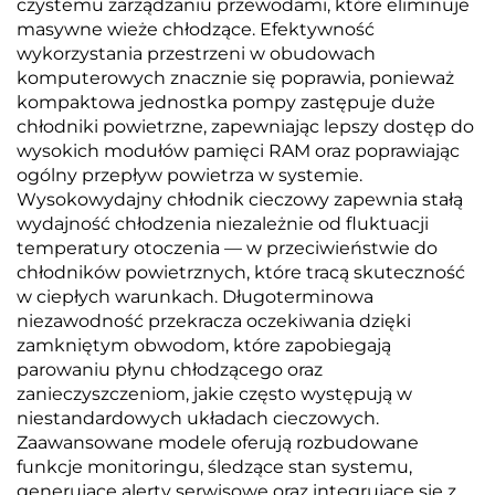
czystemu zarządzaniu przewodami, które eliminuje
masywne wieże chłodzące. Efektywność
wykorzystania przestrzeni w obudowach
komputerowych znacznie się poprawia, ponieważ
kompaktowa jednostka pompy zastępuje duże
chłodniki powietrzne, zapewniając lepszy dostęp do
wysokich modułów pamięci RAM oraz poprawiając
ogólny przepływ powietrza w systemie.
Wysokowydajny chłodnik cieczowy zapewnia stałą
wydajność chłodzenia niezależnie od fluktuacji
temperatury otoczenia — w przeciwieństwie do
chłodników powietrznych, które tracą skuteczność
w ciepłych warunkach. Długoterminowa
niezawodność przekracza oczekiwania dzięki
zamkniętym obwodom, które zapobiegają
parowaniu płynu chłodzącego oraz
zanieczyszczeniom, jakie często występują w
niestandardowych układach cieczowych.
Zaawansowane modele oferują rozbudowane
funkcje monitoringu, śledzące stan systemu,
generujące alerty serwisowe oraz integrujące się z