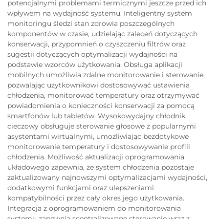
potencjalnymi problemami termicznymi jeszcze przed ich
wpływem na wydajność systemu. Inteligentny system
monitoringu śledzi stan zdrowia poszczególnych
komponentów w czasie, udzielając zaleceń dotyczących
konserwacji, przypomnień o czyszczeniu filtrów oraz
sugestii dotyczących optymalizacji wydajności na
podstawie wzorców użytkowania. Obsługa aplikacji
mobilnych umożliwia zdalne monitorowanie i sterowanie,
pozwalając użytkownikowi dostosowywać ustawienia
chłodzenia, monitorować temperatury oraz otrzymywać
powiadomienia o konieczności konserwacji za pomocą
smartfonów lub tabletów. Wysokowydajny chłodnik
cieczowy obsługuje sterowanie głosowe z popularnymi
asystentami wirtualnymi, umożliwiając bezdotykowe
monitorowanie temperatury i dostosowywanie profili
chłodzenia. Możliwość aktualizacji oprogramowania
układowego zapewnia, że system chłodzenia pozostaje
zaktualizowany najnowszymi optymalizacjami wydajności,
dodatkowymi funkcjami oraz ulepszeniami
kompatybilności przez cały okres jego użytkowania.
Integracja z oprogramowaniem do monitorowania
systemu zapewnia scentralizowane sterowanie wraz z