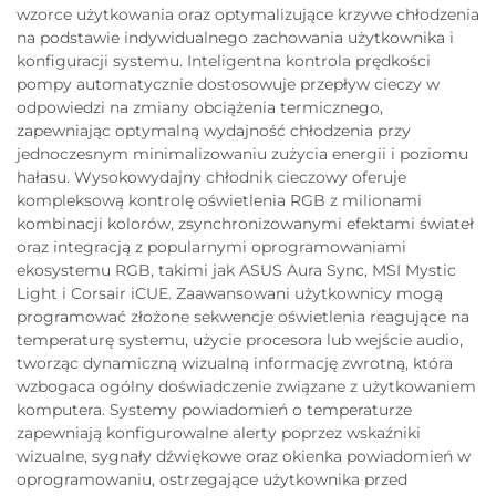
wzorce użytkowania oraz optymalizujące krzywe chłodzenia
na podstawie indywidualnego zachowania użytkownika i
konfiguracji systemu. Inteligentna kontrola prędkości
pompy automatycznie dostosowuje przepływ cieczy w
odpowiedzi na zmiany obciążenia termicznego,
zapewniając optymalną wydajność chłodzenia przy
jednoczesnym minimalizowaniu zużycia energii i poziomu
hałasu. Wysokowydajny chłodnik cieczowy oferuje
kompleksową kontrolę oświetlenia RGB z milionami
kombinacji kolorów, zsynchronizowanymi efektami świateł
oraz integracją z popularnymi oprogramowaniami
ekosystemu RGB, takimi jak ASUS Aura Sync, MSI Mystic
Light i Corsair iCUE. Zaawansowani użytkownicy mogą
programować złożone sekwencje oświetlenia reagujące na
temperaturę systemu, użycie procesora lub wejście audio,
tworząc dynamiczną wizualną informację zwrotną, która
wzbogaca ogólny doświadczenie związane z użytkowaniem
komputera. Systemy powiadomień o temperaturze
zapewniają konfigurowalne alerty poprzez wskaźniki
wizualne, sygnały dźwiękowe oraz okienka powiadomień w
oprogramowaniu, ostrzegające użytkownika przed