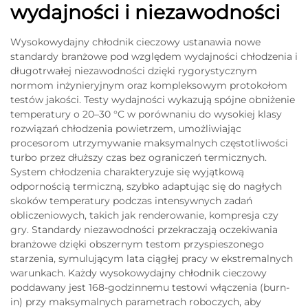
wydajności i niezawodności
Wysokowydajny chłodnik cieczowy ustanawia nowe
standardy branżowe pod względem wydajności chłodzenia i
długotrwałej niezawodności dzięki rygorystycznym
normom inżynieryjnym oraz kompleksowym protokołom
testów jakości. Testy wydajności wykazują spójne obniżenie
temperatury o 20–30 °C w porównaniu do wysokiej klasy
rozwiązań chłodzenia powietrzem, umożliwiając
procesorom utrzymywanie maksymalnych częstotliwości
turbo przez dłuższy czas bez ograniczeń termicznych.
System chłodzenia charakteryzuje się wyjątkową
odpornością termiczną, szybko adaptując się do nagłych
skoków temperatury podczas intensywnych zadań
obliczeniowych, takich jak renderowanie, kompresja czy
gry. Standardy niezawodności przekraczają oczekiwania
branżowe dzięki obszernym testom przyspieszonego
starzenia, symulującym lata ciągłej pracy w ekstremalnych
warunkach. Każdy wysokowydajny chłodnik cieczowy
poddawany jest 168-godzinnemu testowi włączenia (burn-
in) przy maksymalnych parametrach roboczych, aby