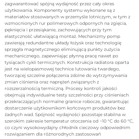
zagwarantować spójną wydajność przez cały okres
użytkowania. Komponenty systemu wykonane są z
materiałów stosowanych w przemyśle lotniczym, w tym z
wzmocnionych rur polimerowych odpornych na zgięcia,
pęknięcia i przesiąkanie, zachowujących przy tym
elastyczność ułatwiającą montaż. Mechanizmy pomp
zawierają redundantne układy łożysk oraz technologię
sprzęgła magnetycznego eliminującą punkty zużycia
mechanicznego, zapewniając płynną pracę nawet po
tysiącach cykli termicznych. Konstrukcja radiatora oparta
jest na wielopasmowej technice lutowania twardego,
tworzącej szczelne połączenia zdolne do wytrzymywania
zmian ciśnienia oraz naprężeń związanych z
rozszerzalnością termiczną. Procesy kontroli jakości
obejmują indywidualne testy szczelności przy ciśnieniach
przekraczających normalne granice robocze, gwarantując
dostarczenie użytkownikom końcowym produktów bez
żadnych wad. Spójność wydajności pozostaje stabilna w
szerokim zakresie temperatur otoczenia od −10 °C do 60 °C,
co czyni wysokowydajny chłodnik cieczowy odpowiednim
rozwiązaniem dla różnorodnych zastosowań