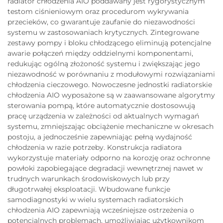
radiator chłodzenia AIO poddawany jest rygorystycznym
testom ciśnieniowym oraz procedurom wykrywania
przecieków, co gwarantuje zaufanie do niezawodności
systemu w zastosowaniach krytycznych. Zintegrowane
zestawy pompy i bloku chłodzącego eliminują potencjalne
awarie połączeń między oddzielnymi komponentami,
redukując ogólną złożoność systemu i zwiększając jego
niezawodność w porównaniu z modułowymi rozwiązaniami
chłodzenia cieczowego. Nowoczesne jednostki radiatorskie
chłodzenia AIO wyposażone są w zaawansowane algorytmy
sterowania pompą, które automatycznie dostosowują
pracę urządzenia w zależności od aktualnych wymagań
systemu, zmniejszając obciążenie mechaniczne w okresach
postoju, a jednocześnie zapewniając pełną wydajność
chłodzenia w razie potrzeby. Konstrukcja radiatora
wykorzystuje materiały odporno na korozję oraz ochronne
powłoki zapobiegające degradacji wewnętrznej nawet w
trudnych warunkach środowiskowych lub przy
długotrwałej eksploatacji. Wbudowane funkcje
samodiagnostyki w wielu systemach radiatorskich
chłodzenia AIO zapewniają wcześniejsze ostrzeżenia o
potencjalnych problemach, umożliwiając użytkownikom