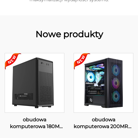
Nowe produkty
obudowa
obudowa
komputerowa 180M
komputerowa 200MR01
Matx do biura
z siatką