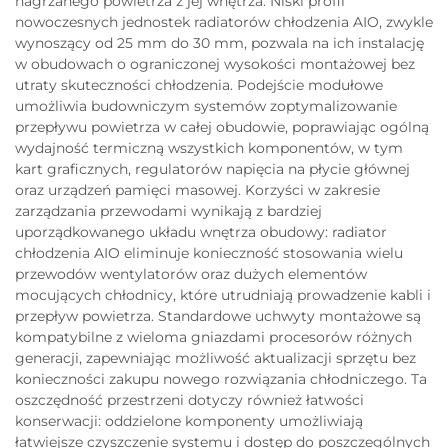
nagrzanego powietrza z jej wnętrza. Niski profil
nowoczesnych jednostek radiatorów chłodzenia AIO, zwykle
wynoszący od 25 mm do 30 mm, pozwala na ich instalację
w obudowach o ograniczonej wysokości montażowej bez
utraty skuteczności chłodzenia. Podejście modułowe
umożliwia budowniczym systemów zoptymalizowanie
przepływu powietrza w całej obudowie, poprawiając ogólną
wydajność termiczną wszystkich komponentów, w tym
kart graficznych, regulatorów napięcia na płycie głównej
oraz urządzeń pamięci masowej. Korzyści w zakresie
zarządzania przewodami wynikają z bardziej
uporządkowanego układu wnętrza obudowy: radiator
chłodzenia AIO eliminuje konieczność stosowania wielu
przewodów wentylatorów oraz dużych elementów
mocujących chłodnicy, które utrudniają prowadzenie kabli i
przepływ powietrza. Standardowe uchwyty montażowe są
kompatybilne z wieloma gniazdami procesorów różnych
generacji, zapewniając możliwość aktualizacji sprzętu bez
konieczności zakupu nowego rozwiązania chłodniczego. Ta
oszczędność przestrzeni dotyczy również łatwości
konserwacji: oddzielone komponenty umożliwiają
łatwiejsze czyszczenie systemu i dostęp do poszczególnych