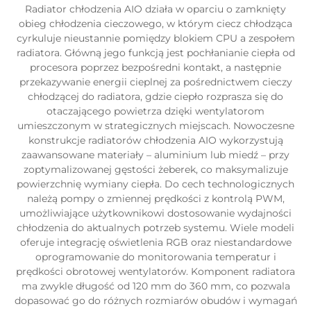
Radiator chłodzenia AIO działa w oparciu o zamknięty
obieg chłodzenia cieczowego, w którym ciecz chłodząca
cyrkuluje nieustannie pomiędzy blokiem CPU a zespołem
radiatora. Główną jego funkcją jest pochłanianie ciepła od
procesora poprzez bezpośredni kontakt, a następnie
przekazywanie energii cieplnej za pośrednictwem cieczy
chłodzącej do radiatora, gdzie ciepło rozprasza się do
otaczającego powietrza dzięki wentylatorom
umieszczonym w strategicznych miejscach. Nowoczesne
konstrukcje radiatorów chłodzenia AIO wykorzystują
zaawansowane materiały – aluminium lub miedź – przy
zoptymalizowanej gęstości żeberek, co maksymalizuje
powierzchnię wymiany ciepła. Do cech technologicznych
należą pompy o zmiennej prędkości z kontrolą PWM,
umożliwiające użytkownikowi dostosowanie wydajności
chłodzenia do aktualnych potrzeb systemu. Wiele modeli
oferuje integrację oświetlenia RGB oraz niestandardowe
oprogramowanie do monitorowania temperatur i
prędkości obrotowej wentylatorów. Komponent radiatora
ma zwykle długość od 120 mm do 360 mm, co pozwala
dopasować go do różnych rozmiarów obudów i wymagań