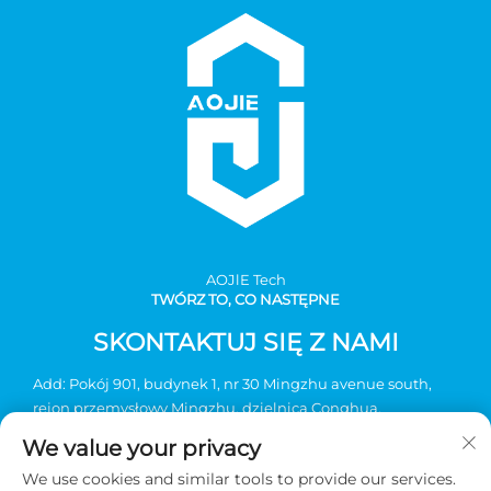
AOJlE Tech
TWÓRZ TO, CO NASTĘPNE
SKONTAKTUJ SIĘ Z NAMI
Add: Pokój 901, budynek 1, nr 30 Mingzhu avenue south,
rejon przemysłowy Mingzhu, dzielnica Conghua,
Guangzhou, Chiny
We value your privacy
Tel.:
+86-2036031688 nr wewnętrzny 8048
We use cookies and similar tools to provide our services.