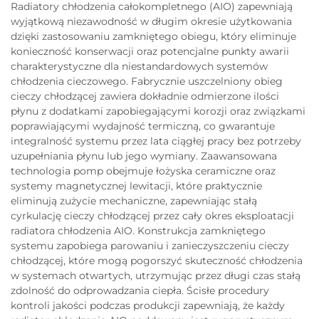
Radiatory chłodzenia całokompletnego (AIO) zapewniają
wyjątkową niezawodność w długim okresie użytkowania
dzięki zastosowaniu zamkniętego obiegu, który eliminuje
konieczność konserwacji oraz potencjalne punkty awarii
charakterystyczne dla niestandardowych systemów
chłodzenia cieczowego. Fabrycznie uszczelniony obieg
cieczy chłodzącej zawiera dokładnie odmierzone ilości
płynu z dodatkami zapobiegającymi korozji oraz związkami
poprawiającymi wydajność termiczną, co gwarantuje
integralność systemu przez lata ciągłej pracy bez potrzeby
uzupełniania płynu lub jego wymiany. Zaawansowana
technologia pomp obejmuje łożyska ceramiczne oraz
systemy magnetycznej lewitacji, które praktycznie
eliminują zużycie mechaniczne, zapewniając stałą
cyrkulację cieczy chłodzącej przez cały okres eksploatacji
radiatora chłodzenia AIO. Konstrukcja zamkniętego
systemu zapobiega parowaniu i zanieczyszczeniu cieczy
chłodzącej, które mogą pogorszyć skuteczność chłodzenia
w systemach otwartych, utrzymując przez długi czas stałą
zdolność do odprowadzania ciepła. Ścisłe procedury
kontroli jakości podczas produkcji zapewniają, że każdy