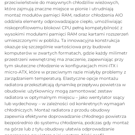
przeciwieństwie do masywnych chłodziliw wieżowych,
które zajmują znaczne miejsce w pionie i utrudniają
montaż modułów pamięci RAM, radiator chłodzenia AIO
oddziela elementy odprowadzające ciepło, umożliwiając
niskoprofilowemu blokowi CPU pełną kompatybilność z
wysokimi modułami pamięci RAM oraz kartami rozszerzeń
umieszczonymi w pobliżu. Ta innowacyjna konstrukcja
okazuje się szczególnie wartościowa przy budowie
komputerów w zwartych formatach, gdzie każdy milimetr
przestrzeni wewnętrznej ma znaczenie, zapewniając przy
tym skuteczne chłodzenie w konfiguracjach mini-ITX i
micro-ATX, które w przeciwnym razie miałyby problemy z
zarządzaniem temperaturą. Elastyczne opcje montażu
radiatora przekształcają dynamikę przepływu powietrza w
obudowie: użytkownicy mogą zamontować zestaw
radiatora w optymalnym miejscu – jako wentylator ssący
lub wydechowy – w zależności od konkretnych wymagań
chłodniczych. Montaż radiatora z przodu obudowy
zapewnia efektywne doprowadzanie chłodnego powietrza
bezpośrednio do systemu chłodzenia, podczas gdy montaż
na górze lub z tyłu obudowy ułatwia odprowadzanie