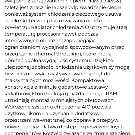
związane z zarządzaniem ciepłem. Najważniejszą
zaletą jest znacznie lepsze odprowadzanie ciepła,
ponieważ system chłodzenia cieczowego usuwa
ciepło skuteczniej niż rozwiązania oparte na
powietrzu. Radiator chłodzenia AIO utrzymuje stałą
temperaturę procesora nawet podczas
intensywnych obciążeń, zapobiegając
ograniczeniom wydajności spowodowanym przez
przegrzanie (thermal throttling), które mogą
obniżać ogólną wydajność systemu. Dzięki tej
ulepszonej zdolności chłodzenia użytkownicy mogą
bezpiecznie wykorzystywać swoje sprzęt do
maksymalnych możliwości. Kompaktowa
konstrukcja eliminuje gabarytowe zestawy
radiatorów, które blokują gniazda pamięci RAM i
utrudniają montaż w mniejszych obudowach.
Wdrożenie systemu chłodzenia AIO pozwala
użytkownikom na uzyskanie dodatkowej
przestrzeni wewnętrznej, co poprawia przepływ
powietrza oraz ułatwia dostęp do poszczególnych
komponentów. Korzyści związane ze zmniejszeniem