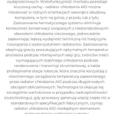
wydajnościowych. Wielofunkcyjność montażu pozostaje
kluczową cechą – radiator chłodzenia AIO można
instalować w różnych orientacjach wewnątrz obudowy
komputera, w tym na górze, z przodu lub z tyłu.
Zastosowanie hermetycznego systemu eliminuje
konieczność konserwacji związanych z niestandardowymi
obwodami chłodzenia cieczowego, jednocześnie
zapewniając lepszą wydajność termiczną niż tradycyjne
rozwiązania z wykorzystaniem radiatorów. Zastosowania
obejmują graczy poszukujących optymalnych temperatur
procesora podczas intensywnych sesji gry, twórców treści
wymagających stabilnego chłodzenia podczas
renderowania i transmisji strumieniowej, a także
profesjonalne stacje robocze, które znacznie korzystają z
niezmiennego zarządzania temperaturą zapewnianego
przez radiator chłodzenia AIO podczas długotrwałych
obciążeń obliczeniowych. Technologia ta okazuje się
szczególnie wartościowa w przypadku nadczęstotliwości
(overclockingu), gdy procesory generują więcej ciepła niż w
standardowych specyfikacjach fabrycznych, czyniąc
radiator chłodzenia AIO niezbędnym elementem
maksymalizacji wydajności systemu.