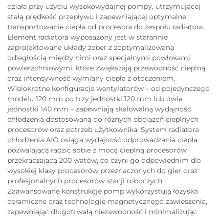
działa przy użyciu wysokowydajnej pompy, utrzymującej
stałą prędkość przepływu i zapewniającej optymalne
transportowanie ciepła od procesora do zespołu radiatora.
Element radiatora wyposażony jest w starannie
zaprojektowane układy żeber z zoptymalizowaną
odległością między nimi oraz specjalnymi powłokami
powierzchniowymi, które zwiększają przewodność cieplną
oraz intensywność wymiany ciepła z otoczeniem.
Wielokrotne konfiguracje wentylatorów – od pojedynczego
modelu 120 mm po trzy jednostki 120 mm lub dwie
jednostki 140 mm – zapewniają skalowalną wydajność
chłodzenia dostosowaną do różnych obciążeń cieplnych
procesorów oraz potrzeb użytkownika. System radiatora
chłodzenia AIO osiąga wydajność odprowadzania ciepła
pozwalającą radzić sobie z mocą cieplną procesorów
przekraczającą 200 watów, co czyni go odpowiednim dla
wysokiej klasy procesorów przeznaczonych do gier oraz
profesjonalnych procesorów stacji roboczych.
Zaawansowane konstrukcje pomp wykorzystują łożyska
ceramiczne oraz technologię magnetycznego zawieszenia,
zapewniając długotrwałą niezawodność i minimalizując