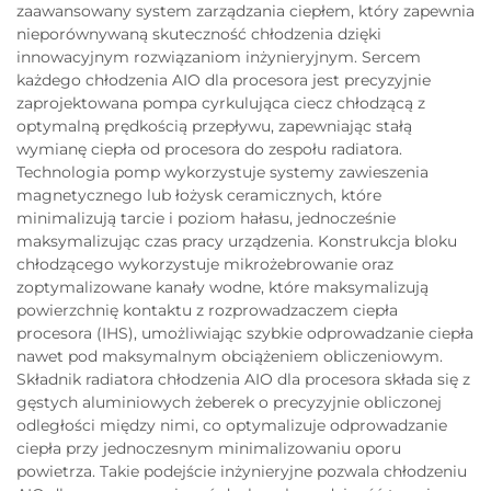
zaawansowany system zarządzania ciepłem, który zapewnia
nieporównywaną skuteczność chłodzenia dzięki
innowacyjnym rozwiązaniom inżynieryjnym. Sercem
każdego chłodzenia AIO dla procesora jest precyzyjnie
zaprojektowana pompa cyrkulująca ciecz chłodzącą z
optymalną prędkością przepływu, zapewniając stałą
wymianę ciepła od procesora do zespołu radiatora.
Technologia pomp wykorzystuje systemy zawieszenia
magnetycznego lub łożysk ceramicznych, które
minimalizują tarcie i poziom hałasu, jednocześnie
maksymalizując czas pracy urządzenia. Konstrukcja bloku
chłodzącego wykorzystuje mikrożebrowanie oraz
zoptymalizowane kanały wodne, które maksymalizują
powierzchnię kontaktu z rozprowadzaczem ciepła
procesora (IHS), umożliwiając szybkie odprowadzanie ciepła
nawet pod maksymalnym obciążeniem obliczeniowym.
Składnik radiatora chłodzenia AIO dla procesora składa się z
gęstych aluminiowych żeberek o precyzyjnie obliczonej
odległości między nimi, co optymalizuje odprowadzanie
ciepła przy jednoczesnym minimalizowaniu oporu
powietrza. Takie podejście inżynieryjne pozwala chłodzeniu