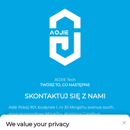
AOJlE Tech
TWÓRZ TO, CO NASTĘPNE
SKONTAKTUJ SIĘ Z NAMI
Add: Pokój 901, budynek 1, nr 30 Mingzhu avenue south,
rejon przemysłowy Mingzhu, dzielnica Conghua,
Guangzhou, Chiny
We value your privacy
Tel.:
+86-2036031688 nr wewnętrzny 8048