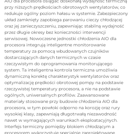
AIO dla procesora osiągać doskonałą wydajność termiczną
przy niższych prędkościach obrotowych wentylatorów, co
redukuje ogólny poziom hałasu w systemie. Zabezpieczony
układ zamknięty zapobiega parowaniu cieczy chłodzącej
oraz jej zanieczyszczeniu, zapewniając stabilną wydajność
przez długie okresy bez konieczności interwencji
serwisowej. Nowoczesne jednostki chłodzenia AIO dla
procesora integrują inteligentne monitorowanie
temperatury za pomocą wbudowanych czujników
dostarczających danych termicznych w czasie
rzeczywistym do oprogramowania monitorującego
system. Ta inteligentna kontrola termiczna umożliwia
dynamiczną korektę charakterystyk wentylatorów oraz
optymalizację prędkości obrotowej pompy na podstawie
rzeczywistej temperatury procesora, a nie na podstawie
ogólnych, uniwersalnych profilów. Zaawansowane
materiały stosowane przy budowie chłodzenia AIO dla
procesora, w tym powłoki odporno na korozję oraz rury
wysokiej klasy, zapewniają długotrwałą niezawodność
nawet w wymagających warunkach eksploatacyjnych.
Interfejs termiczny pomiędzy blokiem chłodzącym a
procesorem wykorzystuje specjalnie zaprojektowane