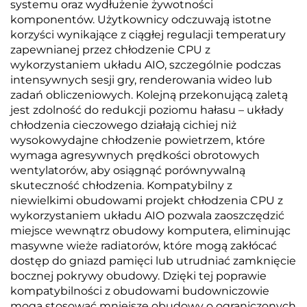
systemu oraz wydłużenie żywotności
komponentów. Użytkownicy odczuwają istotne
korzyści wynikające z ciągłej regulacji temperatury
zapewnianej przez chłodzenie CPU z
wykorzystaniem układu AIO, szczególnie podczas
intensywnych sesji gry, renderowania wideo lub
zadań obliczeniowych. Kolejną przekonującą zaletą
jest zdolność do redukcji poziomu hałasu – układy
chłodzenia cieczowego działają cichiej niż
wysokowydajne chłodzenie powietrzem, które
wymaga agresywnych prędkości obrotowych
wentylatorów, aby osiągnąć porównywalną
skuteczność chłodzenia. Kompatybilny z
niewielkimi obudowami projekt chłodzenia CPU z
wykorzystaniem układu AIO pozwala zaoszczędzić
miejsce wewnątrz obudowy komputera, eliminując
masywne wieże radiatorów, które mogą zakłócać
dostęp do gniazd pamięci lub utrudniać zamknięcie
bocznej pokrywy obudowy. Dzięki tej poprawie
kompatybilności z obudowami budowniczowie
mogą stosować mniejsze obudowy o ograniczonych