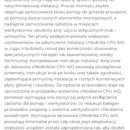
natychmiastowej instalacji. Proces montażu zwykle
obejmuje zamocowanie bloku pompy do gniazda procesora
za pomocą dostarczonych elementów montażowych, a
następnie zamocowanie radiatora w miejscach
wentylatorów obudowy przy użyciu dołączonych śrub i
uchwytów. Ten prosty podejście pozwala większości
użytkowników na zakończenie instalacji chłodnika CPU AIO
w ciągu trzydziestu minut bez konieczności stosowania
specjalistycznych narzędzi lub zaawansowanej wiedzy
technicznej. Kompleksowe instrukcje instalacji dołączone
do zestawów chłodników CPU AIO zawierają szczegółowe
schematy, instrukcje krok po kroku oraz tabele zgodności,
zapewniające pomyślną instalację w różnych kombinacjach
płyty głównej i obudowy. Zarządzanie przewodami staje się
uproszczone w przypadku systemów chłodzenia CPU AIO,
ponieważ wymagają one zazwyczaj jedynie podłączenia
zasilania dla pompy i wentylatorów, co redukuje bałagan
przewodów związany z wieloma wentylatorami chłodzenia
powietrzem. Wymagania serwisowe chłodnika CPU AIO
pozostają minimalne przez cały okres jego eksploatacji;
większość urządzeń została zaprojektowana tak, aby działać