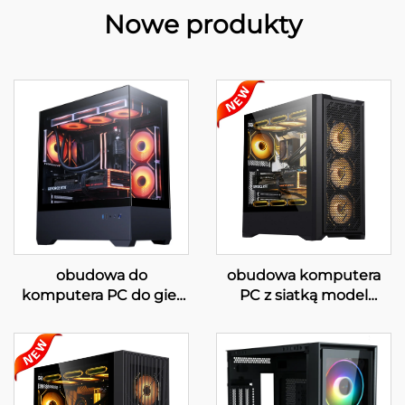
Nowe produkty
obudowa do
obudowa komputera
komputera PC do gier
PC z siatką model
29XL ATX
220A07