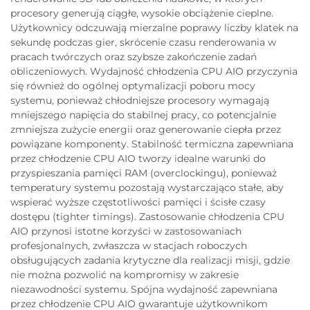
procesory generują ciągłe, wysokie obciążenie cieplne.
Użytkownicy odczuwają mierzalne poprawy liczby klatek na
sekundę podczas gier, skrócenie czasu renderowania w
pracach twórczych oraz szybsze zakończenie zadań
obliczeniowych. Wydajność chłodzenia CPU AIO przyczynia
się również do ogólnej optymalizacji poboru mocy
systemu, ponieważ chłodniejsze procesory wymagają
mniejszego napięcia do stabilnej pracy, co potencjalnie
zmniejsza zużycie energii oraz generowanie ciepła przez
powiązane komponenty. Stabilność termiczna zapewniana
przez chłodzenie CPU AIO tworzy idealne warunki do
przyspieszania pamięci RAM (overclockingu), ponieważ
temperatury systemu pozostają wystarczająco stałe, aby
wspierać wyższe częstotliwości pamięci i ścisłe czasy
dostępu (tighter timings). Zastosowanie chłodzenia CPU
AIO przynosi istotne korzyści w zastosowaniach
profesjonalnych, zwłaszcza w stacjach roboczych
obsługujących zadania krytyczne dla realizacji misji, gdzie
nie można pozwolić na kompromisy w zakresie
niezawodności systemu. Spójna wydajność zapewniana
przez chłodzenie CPU AIO gwarantuje użytkownikom