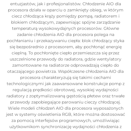
entuzjastów, jak i profesjonalistów. Chłodzenie AIO dla
procesora działa w oparciu o zamknięty obieg, w którym
ciecz chłodząca krąży pomiędzy pompą, radiatorem i
blokiem chłodzącym, zapewniając spójne zarządzanie
temperaturą wysokowydajnych procesorów. Główne
zadanie chłodzenia AIO dla procesora polega na
pochłanianiu i przekazywaniu ciepła: blok chłodzący styka
się bezpośrednio z procesorem, aby pochłonąć energię
cieplną. To pochłonięte ciepło przemieszcza się przez
uszczelnione przewody do radiatora, gdzie wentylatory
zamontowane na radiatorze odprowadzają ciepło do
otaczającego powietrza. Współczesne chłodzenia AIO dla
procesora charakteryzują się takimi cechami
technologicznymi jak zaawansowane konstrukcje pomp z
regulacją prędkości obrotowej, wysokiej wydajności
radiatory z zoptymalizowaną gęstością płetew oraz trwałe
przewody zapobiegające parowaniu cieczy chłodzącej.
Wiele modeli chłodzeń AIO dla procesora wyposażonych
jest w systemy oświetlenia RGB, które można dostosować
za pomocą interfejsów programowych, umożliwiając
użytkownikom synchronizację wydajności chłodzenia z