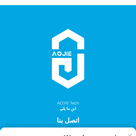
AOJlE Tech
ابنِ ما يلي
اتصل بنا
Add: الغرفة 901، المبنى 1، رقم 30 شارع مينغتشو الجنوبي، منطقة