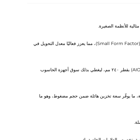
يدعم مصادر الطاقة القياسية من نوع ATX وSFX، وهو ما يتوافق مع عمليات البحث الشائعة عن صناديق أجهزة الكمبيوتر ذات العوامل الصغيرة (Small Form Factor)، مما يعزز فعاليًا معدل التحويل في
ي accommodates بطاقات الرسومات بطول يصل إلى ٣٣٥ مم، ويدعم تركيبها بشكل عمودي، وكذلك وحدات التبريد الهوائية المبردة بالماء (AIO) بقطر ٢٤٠ مم، ليغطي بذلك سوق أجهزة الحاسوب
كن لمحركات الأقراص الصلبة بحجم ٣٫٥ بوصة + ٣ أماكن لمحركات الأقراص الصلبة ذات الحالة الصلبة (SSD) بحجم ٢٫٥ بوصة، ما يوفّر سعة تخزين هائلة ضمن حجم مضغوط، وهو ما