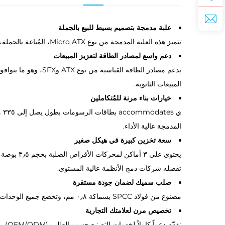
علبة مدمجة بتصميم بسيط للبيع بالجملة
تتميز هذه العلبة المدمجة من نوع Micro ATX، المُباعة بالجملة، بتصميمها البسيط ولوحاتها الشبكية الكاملة التي توفر أقصى تدفق هوائي، وهي مثالية للأنظمة الصغيرة.
دعم واسع لمصادر الطاقة لتعزيز المبيعات
المبيعات الثانوية.
خيارات بناء مرنة للمُتكاملين
المدمجة عالية الأداء.
سعة تخزين كبيرة في هيكل صغير
تفضله شركات دمج الأنظمة عالية المستوى.
صلب سميك لضمان جودة مستقرة
مصنوع من فولاذ SPCC بسماكة ٠٫٨ مم، وتخضع جميع الوحدات لفحص جودة صارم في المصنع، مما يضمن اتساق الجودة للطلبات الكبيرة بالجملة.
تخصيص مرن لعلامتك التجارية
نقدّم دعماً كاملاً لخدمات التصنيع حسب الطلب (OEM/ODM)، والشعارات المخصصة، ولوحة زجاج مقسّى اختيارية، لتلبية جميع احتياجاتك الخاصة بتخصيص العلامات الخاصة بك.