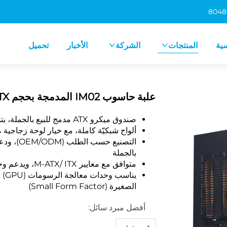
سية
المنتجات
الشركة
الأخبار
تحميل
علبة حاسوب IM02 المدمجة بحجم Micro ATX (تصميم بسيط)
صندوق ميكرو ATX مدمج للبيع بالجملة، بتصميم بسيط، ويدعم مصادر طاقة ATX/SFX
ألواح شبكيّة كاملة، مع خيار لوحة زجاجية م
بالجملة
متوافق مع معايير M-ATX/ ITX، ويدعم وحدات التبريد المائية AIO بطول ٢٤٠ مم
الصغيرة (Small Form Factor)
أفضل مبرد سائل: