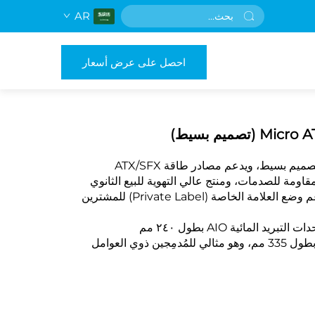
AR
احصل على عرض أسعار
قاومة للصدمات، ومنتج عالي التهوية للبيع الثانوي
التصنيع حسب الطلب (OEM/ODM)، ودعم وضع العلامة الخاصة (Private Label) للمشترين
يناسب وحدات معالجة الرسومات (GPU) بطول 335 مم، وهو مثالي للمُدمِجين ذوي العوامل