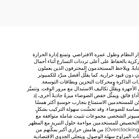
ار النظام وطول عمره الافتراضي. وتمنع إدارة الحرارة
مركزية بالحفاظ على أعلى ترددات التسارع أثناء أحمال
جابةً. ويلاحظ المستخدمون المحترفون الذين يعملون
 دون قيود حرارية. كما يقلِّل أفضل مبرِّد للكمبيوتر
لمكوِّنات الداخلية، ومنها وحدات الذاكرة ومحركات التخزين وبطاقات التوسعة.
جهزة ويقلِّل تكاليف الاستبدال مع مرور الوقت. وتتميَّز
 استثنائية، حيث تستهلك غالبًا طاقةً أقل من حلول التبريد القياسية (Stock Solutions) مع تقديم أداءٍ فائق. ويمثِّل خفض الضوضاء ميزةً جاذبةً أخرى، إذ
كن للمستخدمين الاستمتاع بتجارب حوسبةٍ أكثر همسًا
 الحساسة للضوضاء. وقد تحسَّنت سهولة التركيب بشكلٍ
 للكمبيوتر الشخصي مجموعات تثبيت شاملة متوافقة مع
ات التخصيص للمستخدمين مواءمة حلول التبريد مع المظهر
الجمالي للنظام من خلال إضاءة RGB ومنحنيات المراوح المخصصة وتكامل برامج المراقبة. ويستفيد عشاق رفع تردد التشغيل (Overclocking) من هامش حراري أكبر يمكِّنهم من
حات المراوح سهلة الوصول. ويتجلى الجدوى الاقتصادية