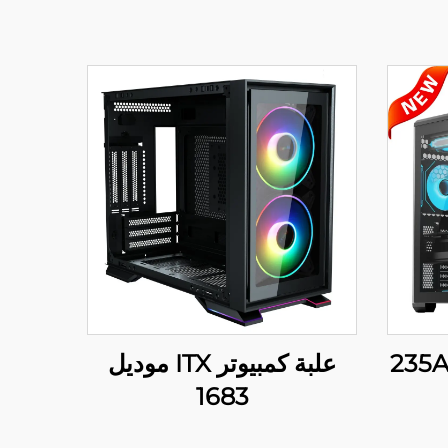
علبة كمبيوتر نموذج 235AX
علبة كمبيوتر ITX موديل
1683