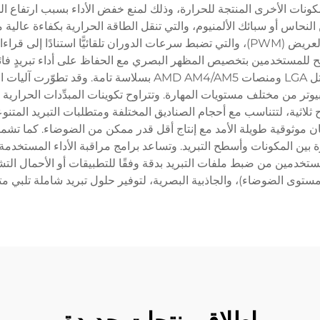
النحاس أو سبائك الألمنيوم، والتي تنقل الطاقة الحرارية بكفاءة عالية 
التبريد الحديثة مراوح خاضعة للتحكم عبر إشارة النبض العريض (PWM)، والتي تضبط سرعات الدو
 (RGB) معيارًا شائعًا، ما يسمح للمستخدمين بتخصيص المظهر البصري مع الحفاظ على أداء
مختلف أنواع المنافذ (Sockets)، بحيث تدعم منصات إنتل LGA ومن
ت واسعة النطاق بحجم 360 مم ومراوح ثلاثية، لتتناسب مع أحجام الصناديق المختلفة ومتطلبات 
ن انتقال الحرارة بين المكونات وأسطح التبريد. وتساعد برامج مراقبة الأداء ال
خدمين من ضبط ملفات التبريد بدقة وفقًا للتطبيقات أو الأحمال التشغي
(مستوى الضوضاء)، والجاذبية البصرية، لتوفير حلول تبريد شاملة تلبي مت