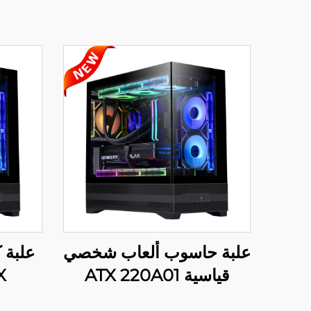
علبة حاسوب ألعاب شخصي
علبة 
قياسية ATX 220A01
X