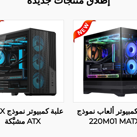
إطلاق منتجات جديدة
كمبيوتر ألعاب نموذج
220M01 MAT
ATX مشبَّكة