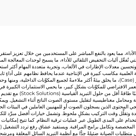
 الأداء، مما يعود بالنفع المباشر على المستخدمين من خلال تعزيز استقر
ي تُفعِّل آليات التخفيض التلقائي للأداء، ما يسمح لوحدات المعالجة ال
 وتحسين معدلات الإطارات في الألعاب، وتجربة متعددة المهام أكثر است
بة العلمية مكاسب كبيرة في الإنتاجية عندما يحافظ نظامهم على أداءٍ ثابتٍ
الشخصي من درجات الحرارة المحيطة داخل هيكل الجهاز (Case)، ما يخلق بيئةً أكثر ملاءمةً لجميع ا
 الافتراضي للمكوِّنات بشكلٍ كبير، ما يحمي الاستثمارات الكبيرة في الأ
أنظمة التبريد المتقدمة بكفاءةٍ
نة ومحامل مغناطيسية لتقليل مستوى الصوت الناتج أثناء التشغيل. ويم
مُنتجي المحتوى الذين يسجلون الصوت أو للمهنيين العاملين في البيئات
معقَّدة وتقلِّل وقت التركيب بشكلٍ ملحوظ. وتشمل خيارات أفضل مبرِّد
استخدام على المدى الطويل عبر عمليات ترقية النظام. كما تتيح إمكاني
تطلبات الصيانة ضئيلةً جدًّا مع أنظمة التبريد السائل المغلقة ومرش