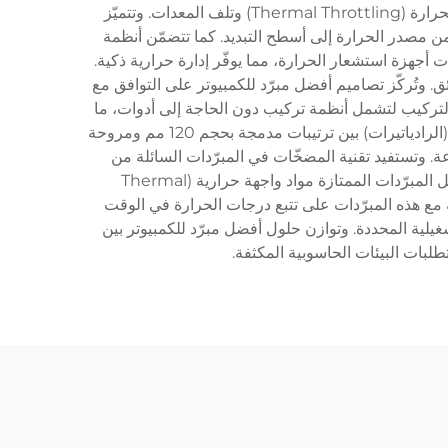
الحرارة بعيدًا عن المعالجات وبطاقات الرسوميات والمكونات الأخرى المنتجة للحرارة، وذلك لمنع خفض الأداء بسبب ارتفاع الحرارة (Thermal Throttling) وتلف المعدات. وتتميّز
من مصدر الحرارة إلى أسطح التبديد. كما تتضمّن أنظمة
ران تلقائيًّا استنادًا إلى قراءات أجهزة استشعار الحرارة، مما يوفّر إدارة حرارية ذكية.
 تبريدٍ فائق. وتُركّز تصاميم أفضل مبرّد للكمبيوتر على التوافق مع
صات AMD AM4/AM5 بسلاسة تامة. وقد تطوّرت آليات التركيب لتشمل أنظمة تركيب دون الحاجة إلى أدوات، ما
يجعل عملية الترقية في المتناول حتى بالنسبة لهواة الكمبيوتر من مختلف مستويات المهارة. وتتراوح تكوينات المبدِّدات الحرارية (الرادياتيرات) بين ترتيبات مدمجة بحجم 120 مم ومروحة
التبريد المتنوعة. وتستفيد تقنية المضخّات في المبرّدات السائلة من
محامل سيراميكية وتقنية التعليق المغناطيسي لضمان موثوقية طويلة الأمد مع إنتاج أقل قدر ممكن من الضوضاء. كما تشمل المبرّدات الممتازة مواد واجهة حرارية (Thermal
مستخدمة مع هذه المبرّدات على تتبع درجات الحرارة في الوقت
لية المحددة. وتوازن حلول أفضل مبرّد للكمبيوتر بين
طلبات البيئات الحاسوبية المكثفة.