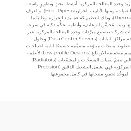
ثة لأنظمة تبريد وحدة المعالجة المركزية أنشطة بحثٍ وتطويرٍ واسعة
النطاق، مع الاعتماد على مبادئ علوم المواد المتقدمة وديناميكا الحرارة لإنتاج حلول تبريد فعّالة. وتستخدم هذه الشركات أحدث التقنيات، ومنها الأنابيب الحرارية (Heat Pipes)، والغرف
البخارية (Vapor Chambers)، وتصاميم المراوح المتقدمة، والمواد الخاصة لواجهات نقل الحرارة (Thermal Interface Materials)، وذلك لتعظيم كفاءة تبديد الحرارة. وغالبًا ما
مع ترتيب مُحسَّن للزعانف، وأنظمة تحكُّم ذكية في سرعة
نواع مقابس المعالجات (Processor Socket Types). وتمتد تطبيقات منتجات شركات تصنيع مبرِّدات وحدة المعالجة المركزية عبر
عدة قطاعات حاسوبية، بدءًا من أنظمة الألعاب عالية الأداء وأجهزة المحطات الاحترافية (Workstations)، ووصولًا إلى خوادم مراكز البيانات (Data Center Servers) وحلول
المعالجة المركزية عادةً خطوط منتجات متنوّعة مصمَّمة خصيصًا لتلبية احتياجات
شرائح سوقية محددة، ومنها حلول التبريد الهوائي المزوَّدة بمبدِّدات حرارية على شكل أبراج (Tower-style Heat Sinks) وتصاميم منخفضة الارتفاع (Low-profile Designs) لأنظمة
الحواسيب المدمجة. كما تتخصّص العديد من شركات تصنيع مبرِّدات وحدة المعالجة المركزية أيضًا في أنظمة التبريد السائل، والتي تضمّ تقنيات المضخّات والمشعّعات (Radiators)
والسوائل المبرِّدة الخاصة لتحقيق أداء حراري فائق. أما عمليات التصنيع التي تتبعها شركة مصنِّعة لمبرِّدات وحدة المعالجة المركزية فهي تشمل التشغيل الدقيق (Precision