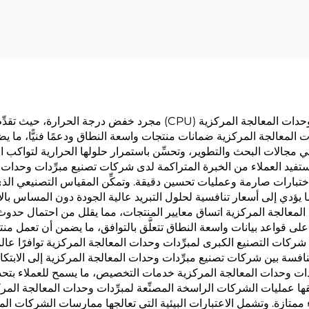
تتجاوز مزايا الشراكة مع شركة مصنِّعة راسخة لمبرِّدات وحدات المعالجة ال
حدات المعالجة المركزية ضمانات منتجات واسعة النطاق ودعمًا فنيًّا، م
 مجالات البحث والتطوير، وتحسِّن باستمرار حلولها الحرارية لتواكب 
ستفيد العملاء من الخبرة المتراكمة لدى شركات تصنيع مبرِّدات وحدات ا
بارات صارمة وعمليات تحسين دقيقة. وتمكِّن المقياس التصنيعي الذي 
ا يؤدي إلى أسعار تنافسية لحلول التبريد عالية الجودة دون المساس بالأ
ات المعالجة المركزية اتساق معايير المنتجات، مما يقلل من احتمال ح
 على قواعد بيانات واسعة النطاق تتعلَّق بالتوافق، ما يضمن أن تعمل 
ها شركات التصنيع الكبرى لمبرِّدات وحدات المعالجة المركزية توافرًا عا
افسة بين شركات تصنيع مبرِّدات وحدات المعالجة المركزية إلى الابتك
ِّدات وحدات المعالجة المركزية خدمات التخصيص، ما يسمح للعملاء بتح
ِّقها عمليات الشركات الراسخة المصنِّعة لمبرِّدات وحدات المعالجة ال
 ممتازة. وتشمل الاعتبارات البيئية التي تعالجها ممارسات الشركات المص