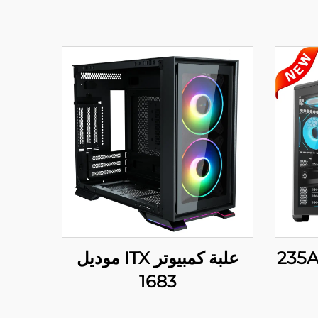
علبة كمبيوتر نموذج 235AX
علبة كمبيوتر ITX موديل
1683