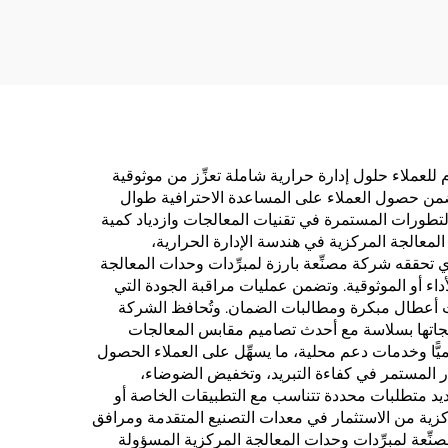
مركزية (CPU) مجرد خفض درجة الحرارة، حيث تقدِّم للعملاء حلول إدارة حرارية شاملة تعزِّز من موثوقية
ا يضمن حصول العملاء على المساعدة الاحترافية طوال
التطورات المستمرة في تقنيات المعالجات وازدياد كمية
لمعالجة المركزية في هندسة الإدارة الحرارية،
تحققه شركة مصنِّعة بارزة لمبرِّدات وحدات المعالجة
داء أو الموثوقية. وتضمن عمليات مراقبة الجودة التي
دوث أعطال مبكرة ومطالبات الضمان. وتُحافظ الشركة
منتجاتها بسلاسة مع أحدث تصاميم مقابس المعالجات
لميًّا وخدمات دعم محلية، ما يسهِّل على العملاء الحصول
ار المستمر في كفاءة التبريد، وتخفيض الضوضاء،
ديد متطلبات محددة تتناسب مع التطبيقات الخاصة أو
مركزية من الاستثمار في معدات التصنيع المتقدمة ومرافق
نِّعة لمبرِّدات وحدات المعالجة المركزية المسؤولة