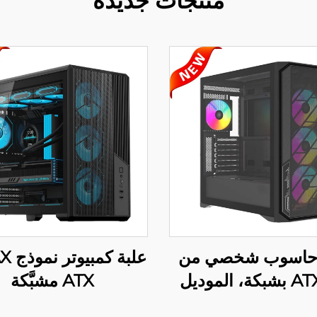
منتجات جديدة
 حاسوب شخصي من
نوع ATX بشبكة، الموديل
ATX مشبَّكة
220A02