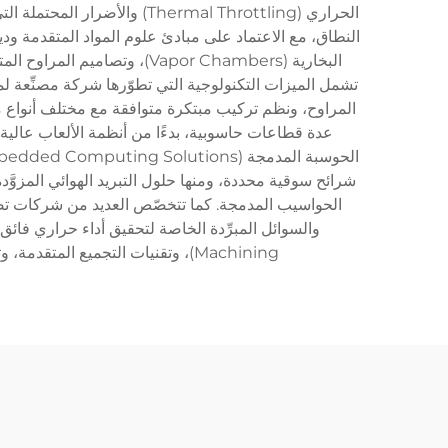
الحراري (hermal Throttling
تشمل الميزات التكنولوجية التي تطوّرها شركة مصنِّعة لم
Machining)، وتقنيات التجميع المتقدمة، وتدابير صارمة للرقابة النوعية، وذلك لضمان الاعتمادية المستمرة والأداء الموحَّد لجميع منتجاتها في كامل مجموعتها.