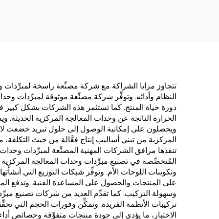
النظام وأدائه. وتوفِّر شركة مصنِّعة موثوقة لمبرِّدات و
دورة حياة المنتج. كما تستثمر هذه الشركات بشكل كبير في
الحرارة الناتجة عن وحدات المعالجة المركزية الحديثة. وي
ويحصلون على إمكانية الوصول إلى حلول تبريد خضعت لاخت
المركزية من تبني أساليب إنتاج فعَّالة من حيث التكلفة، م
تنفذها مرافق الشركات المهنية المصنِّعة لمبرِّدات وحد
المُتخصِّصة في تصنيع مبرِّدات وحدات المعالجة المركزية
وتكوينات اللوحات الأم. وتوفِّر شبكات التوزيع التي أنشأت
على المنتجات والحصول على المساعدة الفنية. وتدفع المن
وسهولة التركيب. كما تقدِّم العديد من شركات تصنيع مبر
تركيبات الأنظمة الفريدة. وتمكِّن وفورات الحجم التي تحق
الاختبار، ما يؤدي إلى جودة منتجات متفوِّقة وخصائص أداء