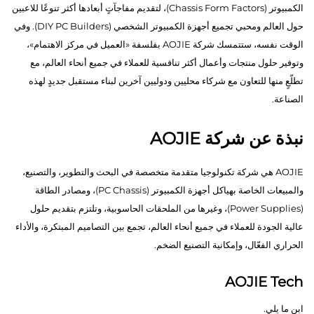
الكمبيوتر (Chassis Form Factors)، لتقديم مفاجآتٍ أبعادها أكثر تنوعًا للاعبين
حول العالم ومحبي تجميع أجهزة الكمبيوتر الشخصي (DIY PC Builders). وفي
الوقت نفسه، ستتمسك شركة AOJIE بفلسفة «العميل في مركز الاهتمام»،
وتوفير حلول منتجات وأعمال أكثر تنافسية للعملاء في جميع أنحاء العالم، مع
تطلّعٍ منها للتعاون مع شركاء محليين ودوليين آخرين لبناء مستقبل جديدٍ لهذه
الصناعة.
نبذة عن شركة AOJIE
AOJIE هي شركة تكنولوجيا متقدمة متخصصة في البحث والتطوير، والتصنيع،
والمبيعات الخاصة بهياكل أجهزة الكمبيوتر (PC Chassis)، ومصادر الطاقة
(Power Supplies)، وغيرها من الملحقات الحاسوبية، وتلتزم بتقديم حلول
عالية الجودة للعملاء في جميع أنحاء العالم، تجمع بين التصاميم المبتكرة، والأداء
الحراري الفعّال، وإمكانية التصنيع الضخم.
AOJIE Tech
ابنِ ما يلي.