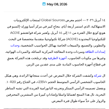
May 08, 2026
١٤ أبريل ٢٠٢٦ — اختتم معرض Global Sources لمنتجات الإلكترونيات
الاستهلاكية، الذي استمر أربعة أيام، بنجاحٍ كبير في مركز آسيا وورلد-إكسبو في
هونغ كونغ خلال الفترة من ١١ إلى ١٤ أبريل. وتُعتبر شركة قوانغتشو AOJIE
للتكنولوجيا المحدودة (AOJIE) شركةً تكنولوجيةً متقدمةً متخصصةً في البحث
والتطوير، والتصنيع، والمبيعات الخاصة بهياكل الحواسيب الشخصية،
وحدات
إمدادات الطاقة
ومبردات وحدة المعالجة المركزية السائلة، والمبردات الهوائية،
وغيرها من مكونات الحاسوب،
أجهزة الطرفية
وقد ترسّخت هذه الشركة بعمقٍ
في قطاع أجهزة الحاسوب المادية على مدى عقدين من الزمن.
ال
شركة
وكشفت الشركة خلال المعرض عن أحدث منتجاتها الرائدة، وهي هيكل
الحاسوب الشخصي الرأسي المتوسط الحجم «235V»، في الجناح رقم ١٠R20.
وبفضل تصميمه الرأسي المبتكر وتجربته البانورامية الفريدة التي تشبه المناظر
البحرية، نال هذا المنتج اهتمامًا واسعًا وإشاداتٍ كبيرةً من المشترين المحترفين
والزوار على حدٍّ سواء طوال فترة المعرض.