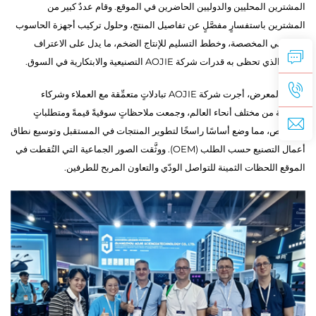
المشترين المحليين والدوليين الحاضرين في الموقع. وقام عددٌ كبير من
المشترين باستفسارٍ مفصَّلٍ عن تفاصيل المنتج، وحلول تركيب أجهزة الحاسوب
الشخصي المخصصة، وخطط التسليم للإنتاج الضخم، ما يدل على الاعتراف
العالي الذي تحظى به قدرات شركة AOJIE التصنيعية والابتكارية في السوق.
وخلال المعرض، أجرت شركة AOJIE تبادلاتٍ متعمِّقة مع العملاء وشركاء
الصناعة من مختلف أنحاء العالم، وجمعت ملاحظاتٍ سوقيةً قيمةً ومتطلباتٍ
للتخصيص، مما وضع أساسًا راسخًا لتطوير المنتجات في المستقبل وتوسيع نطاق
أعمال التصنيع حسب الطلب (OEM). ووثَّقت الصور الجماعية التي التُقطت في
الموقع اللحظات الثمينة للتواصل الودّي والتعاون المربح للطرفين.