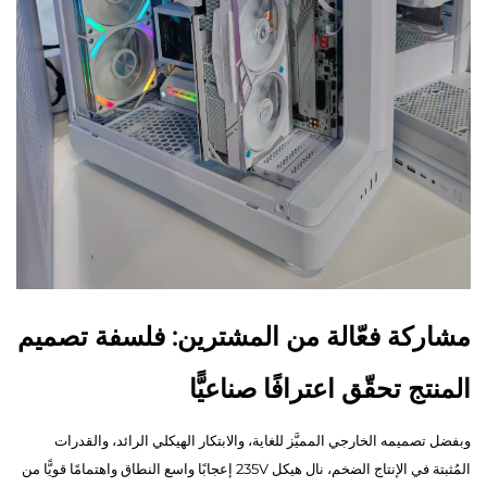
مشاركة فعّالة من المشترين: فلسفة تصميم
المنتج تحقّق اعترافًا صناعيًّا
وبفضل تصميمه الخارجي المميَّز للغاية، والابتكار الهيكلي الرائد، والقدرات
المُثبتة في الإنتاج الضخم، نال هيكل 235V إعجابًا واسع النطاق واهتمامًا قويًّا من