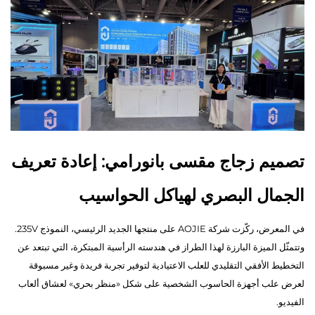
تصميم زجاج مقسى بانورامي: إعادة تعريف
الجمال البصري لهياكل الحواسيب
في المعرض، ركّزت شركة AOJIE على منتجها الجديد الرئيسي، النموذج 235V.
وتتمثّل الميزة البارزة لهذا الطراز في هندسته الرأسية المبتكرة، التي تبتعد عن
التخطيط الأفقي التقليدي للعلب الاعتيادية لتوفير تجربة فريدة وغير مسبوقة
لعرض علب أجهزة الحاسوب الشخصية على شكل «منظر بحري» لعشاق ألعاب
الفيديو.