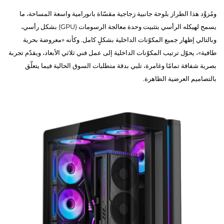
ومُزوَّد هذا الطراز بلوحة جانبية زجاجية مقسّاة بانورامية واسعة المساحة، ما
يسمح لهيكله الرأسي بتثبيت وحدة معالجة الرسومات (GPU) بشكل رأسي،
وبالتالي إظهار جميع المكوّنات الداخلية بشكلٍ كامل. وكأنه «معروضة بحرية
طافية»، يحوّل ترتيب المكوّنات الداخلية إلى عمل فني ثلاثي الأبعاد، ويقدّم تجربة
بصرية شفافة تمامًا وغامرة، تلبي بدقة متطلبات السوق الحالية فيما يتعلّق
بالتصاميم العرضية الظاهرة.