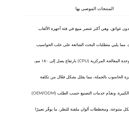
المنتجات الموصى بها
لتوضيح المكونات دون عوائق، وهي أكثر عنصر مبيع في فئة أجهزة الألعاب
زجاجي مقسّى بسمك ٤ مم بدون الحاجة إلى أدوات، ومنفذ USB من النوع C مدمج، مما يلبي متطلبات البحث الشائعة على علب الحواسيب
: ت accommodates هذه العلبة من الفئة المتوسطة بطاقات رسوميات يصل طولها إلى ٤١٠ مم، ومبردات وحدة المعالجة المركزية (CPU) بارتفاع يصل إلى ١٨٠ مم،
ومُنتجي أجهزة الحاسوب بالجملة، مما يقلل بشكل فعّال من تكلفة
: مصنوعة من فولاذ SPCC بسماكة ٠٫٨ مم وخاضعة لفحوصات صارمة، مما يضمن جودة متسقة للطلبات الكبيرة. ونقدّم خدمات التصنيع حسب الطلب (OEM/ODM)
كل متنوعة، ومخططات ألوان ملفتة للنظر، ما يوفّر تعبيرًا