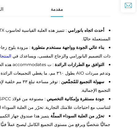
مقدمة
ال
أحدث اتجاه بانورامي
المستعملة حاليًا.
بناء عالي الجودة وواجهة مستخدم متطورة
ذات التصميم البانورامي والزجاج المقسى، ويساعدك في
المنتج
التوافق مع الطرازات الرائدة
وتدعم مبردات AIO بطول ٣٦٠ مم، ما يغطي التجميعات الرائدة ويوسع نطاق عملائك من فئة المنتجات عالية الأداء.
سهولة التجميع للمُجمِّعين
: توفر مساحة تب
التجميع الإجمالية.
جودة مستقرة وإمكانية التخصيص
لتتناسب مع احتياجات علامتك التجارية. تحرّر من العلبة السوداء ال
تحرّر من العلبة السوداء المملّة
يتميز هذا صندوق جهاز الكمبي
جماليًّا شخصيًّا ويرفع من مستوى التجميع الكامل ليصبح عملاً فنيً