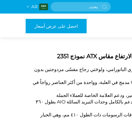
AR
احصل على عرض أسعار
س ATX نموذج 2351
منظر البحري البانورامي، ولوحَتي زجاج مقسّى مزدوجتين بدون
زجاج مقسّى بدون أدوات، ومنفذ من نوع C مدمج في العلبة، وواحدة من أكثر العناصر رواجاً في
، ودعم العلامة الخاصة للعملاء الجملة
متوافقة مع معايير ATX/ M-ATX/ ITX، وتدعم بالكامل وحدات التبريد السائلة AIO بطول ٣٦٠
مساحة إدارة الكابلات ٣٣ مم، وتناسب بطاقات الرسومات ذات الطول ٤١٠ مم، وهي الخيار