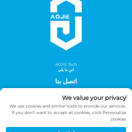
AOJlE Tech
ابنِ ما يلي
اتصل بنا
Add: الغرفة 901، المبنى 1، رقم 30 شارع مينغتشو الجنوبي، منطقة
We value your privacy
مينغتشو الصناعية، مقاطعة تونغهوا، قوانغتشو، الصين
We use cookies and similar tools to provide our services.
الهاتف:
+86-2036031688 داخلي 8048
If you don't want to accept all cookies, click Personalize
بريد إلكتروني:
[email protected]
cookies.