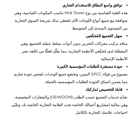
توافق واسع النطاق للاستخدام التجاري
هذه العلبة القياسية من نوع Mid-Tower تناسب المكونات القياسية، وهي
متوافقة مع جميع أنواع اللوحات الأم، لتغطي بذلك شريحة السوق التجارية
من المستوى المبتدئ إلى المتوسط.
سهل التجميع للمُجمِّعين
منافذ تركيب محركات التخزين بدون أدوات تبسّط عملية التجميع، وهي
المفضّلة لدى مُجمِّعي الأنظمة التجارية، مما يقلّل فعليًّا من تكلفة نشر
الأنظمة الإجمالية.
جودة مستقرة للطلبات المؤسسية الكبيرة
مصنوع من فولاذ SPCC المتين، وتخضع جميع الوحدات لفحص جودة صارم،
مما يضمن اتساق الجودة للطلبات المؤسسية بالجملة.
قابلة للتخصيص لماركتك
نقدّم خدمات التصنيع حسب الطلب (OEM/ODM) والشعارات المخصصة،
وهي مثالية لمشاريع أعمالك الخاصة تحت العلامة التجارية الخاصة بك، وتلبّي
احتياجات علامتك التجارية بالكامل.