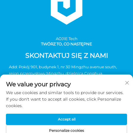
AOJlE Tech
TWÓRZ TO, CO NASTĘPNE
SKONTAKTUJ SIĘ Z NAMI
Add: Pokój 901, budynek 1, nr 30 Mingzhu avenue south,
rejon przemysłowy Mingzhu, dzielnica Conghua,
Guangzhou, Chiny
We value your privacy
Tel:
+86-2036031688 nr wewnętrzny 8048
We use cookies and similar tools to provide our services.
E-mail:
[email protected]
If you don't want to accept all cookies, click Personalize
cookies.
Prawa autorskie © 2026 Guangzhou AOJIE Science &
Accept all
Technology sp. z o.o. Wszelkie prawa zastrzeżone -
Polityka
prywatności
Personalize cookies