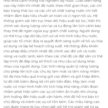
mọi khía cạnh trong trải nghiệm lấy nước. Giao diện nâng
cao này hiển thị nhiệt độ nước theo thời gian thực, các chỉ
báo trạng thái lọc và các chỉ số chất lượng nước chi tiết
nhằm đảm bảo tiêu chuẩn an toàn và vị ngon tối ưu. Hệ
thống giám sát liên tục theo dõi hiệu suất bộ lọc, hiển thị
chính xác dung lượng còn lại và tự động lên lịch cảnh báo
thay thế để ngăn ngừa suy giảm chất lượng. Người dùng
có thể truy cập dữ liệu lịch sử về mô hình tiêu thụ nước,
giúp các tổ chức đưa ra quyết định sáng suốt về tối ưu hóa
sử dụng và lập kế hoạch công suất. Hệ thống điều khiển
cho phép điều chỉnh nhiệt độ chính xác đối với cả nước
nóng và nước lạnh, kèm theo các chế độ cài đặt sẵn có thể
lập trình để đáp ứng sở thích và nhu cầu sử dụng khác
nhau của người dùng. Các tính năng quản lý năng lượng
cho phép lên lịch các chu kỳ làm mát và làm nóng nhằm
tối đa hóa hiệu quả trong giờ cao điểm và giờ thấp điểm,
từ đó tiết kiệm đáng kể chi phí tiền điện. Máy làm mát
nước có màn hình hiển thị tích hợp khả năng chẩn đoán
nhằm phát hiện sớm các sự cố tiềm ẩn trước khi chúng
ảnh hưởng đến hiệu suất vận hành, nhờ đó hỗ trợ bảo trì
chủ động và tránh các sự cố tốn kém. Các mẫu nâng cao
còn được trang bị tùy chọn kết nối hỗ trợ giám sát từ xa