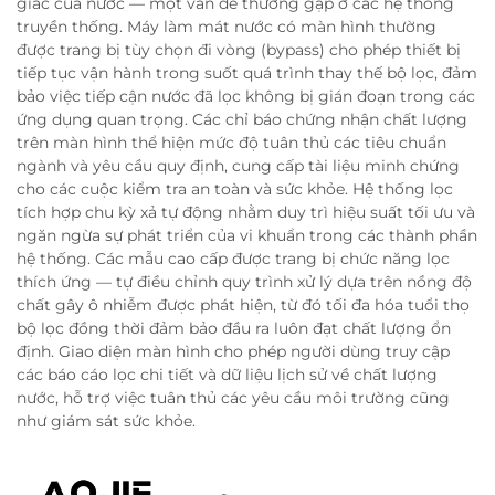
giác của nước — một vấn đề thường gặp ở các hệ thống
truyền thống. Máy làm mát nước có màn hình thường
được trang bị tùy chọn đi vòng (bypass) cho phép thiết bị
tiếp tục vận hành trong suốt quá trình thay thế bộ lọc, đảm
bảo việc tiếp cận nước đã lọc không bị gián đoạn trong các
ứng dụng quan trọng. Các chỉ báo chứng nhận chất lượng
trên màn hình thể hiện mức độ tuân thủ các tiêu chuẩn
ngành và yêu cầu quy định, cung cấp tài liệu minh chứng
cho các cuộc kiểm tra an toàn và sức khỏe. Hệ thống lọc
tích hợp chu kỳ xả tự động nhằm duy trì hiệu suất tối ưu và
ngăn ngừa sự phát triển của vi khuẩn trong các thành phần
hệ thống. Các mẫu cao cấp được trang bị chức năng lọc
thích ứng — tự điều chỉnh quy trình xử lý dựa trên nồng độ
chất gây ô nhiễm được phát hiện, từ đó tối đa hóa tuổi thọ
bộ lọc đồng thời đảm bảo đầu ra luôn đạt chất lượng ổn
định. Giao diện màn hình cho phép người dùng truy cập
các báo cáo lọc chi tiết và dữ liệu lịch sử về chất lượng
nước, hỗ trợ việc tuân thủ các yêu cầu môi trường cũng
như giám sát sức khỏe.