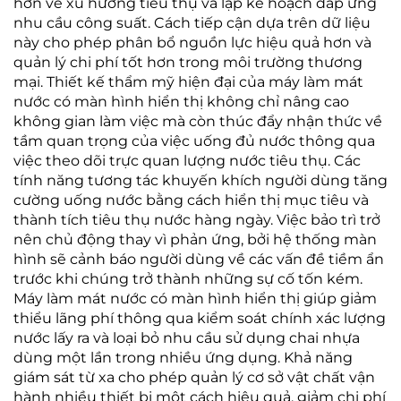
hơn về xu hướng tiêu thụ và lập kế hoạch đáp ứng
nhu cầu công suất. Cách tiếp cận dựa trên dữ liệu
này cho phép phân bổ nguồn lực hiệu quả hơn và
quản lý chi phí tốt hơn trong môi trường thương
mại. Thiết kế thẩm mỹ hiện đại của máy làm mát
nước có màn hình hiển thị không chỉ nâng cao
không gian làm việc mà còn thúc đẩy nhận thức về
tầm quan trọng của việc uống đủ nước thông qua
việc theo dõi trực quan lượng nước tiêu thụ. Các
tính năng tương tác khuyến khích người dùng tăng
cường uống nước bằng cách hiển thị mục tiêu và
thành tích tiêu thụ nước hàng ngày. Việc bảo trì trở
nên chủ động thay vì phản ứng, bởi hệ thống màn
hình sẽ cảnh báo người dùng về các vấn đề tiềm ẩn
trước khi chúng trở thành những sự cố tốn kém.
Máy làm mát nước có màn hình hiển thị giúp giảm
thiểu lãng phí thông qua kiểm soát chính xác lượng
nước lấy ra và loại bỏ nhu cầu sử dụng chai nhựa
dùng một lần trong nhiều ứng dụng. Khả năng
giám sát từ xa cho phép quản lý cơ sở vật chất vận
hành nhiều thiết bị một cách hiệu quả, giảm chi phí