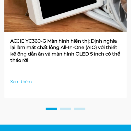
AOJIE YC360-G Màn hình hiển thị: Định nghĩa
lại làm mát chất lỏng All-In-One (AIO) với thiết
kế ống dẫn ẩn và màn hình OLED 5 inch có thể
tháo rời
Xem thêm