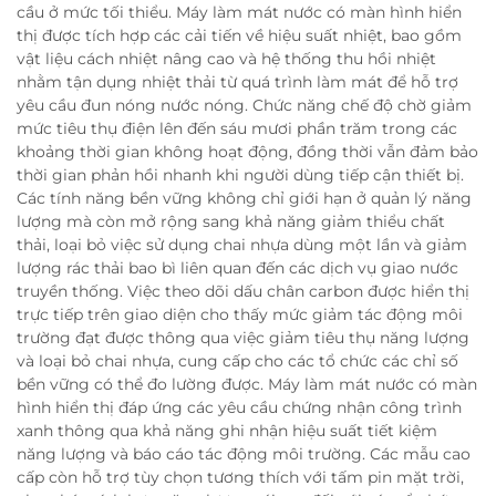
cầu ở mức tối thiểu. Máy làm mát nước có màn hình hiển
thị được tích hợp các cải tiến về hiệu suất nhiệt, bao gồm
vật liệu cách nhiệt nâng cao và hệ thống thu hồi nhiệt
nhằm tận dụng nhiệt thải từ quá trình làm mát để hỗ trợ
yêu cầu đun nóng nước nóng. Chức năng chế độ chờ giảm
mức tiêu thụ điện lên đến sáu mươi phần trăm trong các
khoảng thời gian không hoạt động, đồng thời vẫn đảm bảo
thời gian phản hồi nhanh khi người dùng tiếp cận thiết bị.
Các tính năng bền vững không chỉ giới hạn ở quản lý năng
lượng mà còn mở rộng sang khả năng giảm thiểu chất
thải, loại bỏ việc sử dụng chai nhựa dùng một lần và giảm
lượng rác thải bao bì liên quan đến các dịch vụ giao nước
truyền thống. Việc theo dõi dấu chân carbon được hiển thị
trực tiếp trên giao diện cho thấy mức giảm tác động môi
trường đạt được thông qua việc giảm tiêu thụ năng lượng
và loại bỏ chai nhựa, cung cấp cho các tổ chức các chỉ số
bền vững có thể đo lường được. Máy làm mát nước có màn
hình hiển thị đáp ứng các yêu cầu chứng nhận công trình
xanh thông qua khả năng ghi nhận hiệu suất tiết kiệm
năng lượng và báo cáo tác động môi trường. Các mẫu cao
cấp còn hỗ trợ tùy chọn tương thích với tấm pin mặt trời,