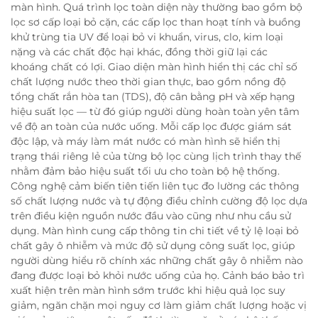
màn hình. Quá trình lọc toàn diện này thường bao gồm bộ
lọc sơ cấp loại bỏ cặn, các cấp lọc than hoạt tính và buồng
khử trùng tia UV để loại bỏ vi khuẩn, virus, clo, kim loại
nặng và các chất độc hại khác, đồng thời giữ lại các
khoáng chất có lợi. Giao diện màn hình hiển thị các chỉ số
chất lượng nước theo thời gian thực, bao gồm nồng độ
tổng chất rắn hòa tan (TDS), độ cân bằng pH và xếp hạng
hiệu suất lọc — từ đó giúp người dùng hoàn toàn yên tâm
về độ an toàn của nước uống. Mỗi cấp lọc được giám sát
độc lập, và máy làm mát nước có màn hình sẽ hiển thị
trạng thái riêng lẻ của từng bộ lọc cùng lịch trình thay thế
nhằm đảm bảo hiệu suất tối ưu cho toàn bộ hệ thống.
Công nghệ cảm biến tiên tiến liên tục đo lường các thông
số chất lượng nước và tự động điều chỉnh cường độ lọc dựa
trên điều kiện nguồn nước đầu vào cũng như nhu cầu sử
dụng. Màn hình cung cấp thông tin chi tiết về tỷ lệ loại bỏ
chất gây ô nhiễm và mức độ sử dụng công suất lọc, giúp
người dùng hiểu rõ chính xác những chất gây ô nhiễm nào
đang được loại bỏ khỏi nước uống của họ. Cảnh báo bảo trì
xuất hiện trên màn hình sớm trước khi hiệu quả lọc suy
giảm, ngăn chặn mọi nguy cơ làm giảm chất lượng hoặc vị