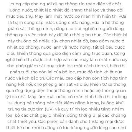
cung cấp cho người dùng thông tin toàn diện về chất
lượng nước, thiết lập nhiệt độ, trạng thái lọc và theo dõi
mức tiêu thụ. Máy làm mát nước có màn hình hiển thị vừa
là trạm cung cấp nước uống chức năng, vừa là hệ thống
giám sát thông minh, nâng cao trải nghiệm người dùng
thông qua việc trình bày dữ liệu thời gian thực. Các thiết bị
này thường có nhiều tùy chọn nhiệt độ, bao gồm nước ở
nhiệt độ phòng, nước lạnh và nước nóng, tất cả đều được
điều khiển thông qua giao diện cảm ứng trực quan. Công
nghệ hiển thị được tích hợp vào các máy làm mát nước này
cho phép giám sát quy trình lọc một cách tinh vi, hiển thị
phần tuổi thọ còn lại của bộ lọc, mức độ tinh khiết của
nước và lịch bảo trì. Các mẫu cao cấp hơn còn tích hợp tính
năng kết nối, cho phép giám sát và điều khiển từ xa thông
qua ứng dụng điện thoại thông minh hoặc hệ thống quản
lý tòa nhà. Máy làm mát nước có màn hình hiển thị thường
sử dụng hệ thống nén tiết kiệm năng lượng, buồng khử
trùng tia cực tím (UV) và quy trình lọc nhiều tầng nhằm
loại bỏ các chất gây ô nhiễm đồng thời giữ lại các khoáng
chất thiết yếu. Các phiên bản dành cho thương mại được
thiết kế cho môi trường có lưu lượng người dùng cao như