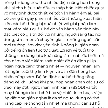
nóng thường tiêu thụ nhiều điện năng hơn trong
khi lại cho hiệu suất đầu ra thấp hơn. Một chiếc quạt
vỏ máy tính được thiết kế tốt vận hành êm ái, loại
bỏ tiếng ồn gây phiền nhiễu vốn thường xuất hiện
trên các hệ thống bị quá nhiệt với giải pháp làm
mát kém hiệu quả. Chế độ vận hành yên tĩnh này
đặc biệt có giá trị đối với những người sáng tạo nội
dung, streamer và chuyên gia — những người cần
môi trường làm việc yên tĩnh, không bị gián đoạn
bởi tiếng ồn liên tục từ quạt. Lợi ích về tuổi thọ
không chỉ dừng lại ở khả năng làm mát tức thời, mà
còn nằm ở việc kiểm soát nhiệt độ ổn định giúp
ngăn ngừa căng thẳng nhiệt — nguyên nhân làm
rút ngắn tuổi thọ linh kiện và dẫn đến hỏng hóc
phần cứng sớm. Độ ổn định của hệ thống tăng
đáng kể khi luồng khí phù hợp ngăn chặn các sự cố
treo máy đột ngột, màn hình xanh (BSOD) và tắt
máy bất ngờ do cơ chế bảo vệ nhiệt kích hoạt. Việc
lắp đặt đơn giản nghĩa là đa số người dùng có thể
nâng cấp hệ thống tản nhiệt mà không cần sự hỗ