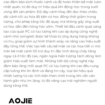
cao đảm bảo kích thước cánh và độ hoàn thiện bề mặt luôn
nhất quán, từ đó duy trì hiệu quả khí động học trong suốt
vòng đời sản phẩm. Độ dày cánh thay đổi dọc theo chiều
dài cánh tối ưu hóa độ bền cơ học đồng thời giảm trọng
lượng, cho phép tăng tốc độ quay mà không gây ứng suất
cơ học dẫn đến hỏng hóc sớm. Thiết kế đầu cánh quạt sáng
tạo của quạt PC có lưu lượng khí cao áp dụng công nghệ
cánh nhỏ (winglet) được kế thừa từ ứng dụng hàng không
vũ trụ, giúp giảm sự hình thành xoáy và nâng cao hiệu suất
đẩy tổng thể. Việc tạo kết cấu bề mặt và các họa tiết vi mô
trên bề mặt cánh hỗ trợ duy trì đặc tính dòng chảy tầng
ngay cả ở tốc độ cao, ngăn ngừa hiện tượng tách dòng làm
giảm hiệu suất làm mát. Những tiến bộ công nghệ này
đảm bảo rằng mỗi quạt PC có lưu lượng khí cao đều cung
cấp luồng khí ổn định và đáng tin cậy, loại bỏ hiệu quả
nhiệt lượng từ các linh kiện then chốt trong khi vẫn vận
hành gần như im lặng, từ đó nâng cao trải nghiệm người
dùng tổng thể.