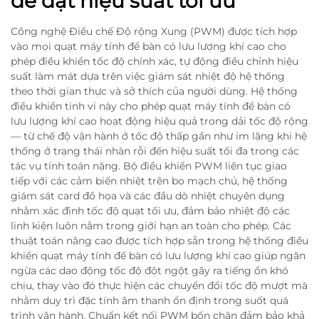
để đạt hiệu suất tối ưu
Công nghệ Điều chế Độ rộng Xung (PWM) được tích hợp
vào mọi quạt máy tính để bàn có lưu lượng khí cao cho
phép điều khiển tốc độ chính xác, tự động điều chỉnh hiệu
suất làm mát dựa trên việc giám sát nhiệt độ hệ thống
theo thời gian thực và sở thích của người dùng. Hệ thống
điều khiển tinh vi này cho phép quạt máy tính để bàn có
lưu lượng khí cao hoạt động hiệu quả trong dải tốc độ rộng
— từ chế độ vận hành ở tốc độ thấp gần như im lặng khi hệ
thống ở trạng thái nhàn rỗi đến hiệu suất tối đa trong các
tác vụ tính toán nặng. Bộ điều khiển PWM liên tục giao
tiếp với các cảm biến nhiệt trên bo mạch chủ, hệ thống
giám sát card đồ họa và các đầu dò nhiệt chuyên dụng
nhằm xác định tốc độ quạt tối ưu, đảm bảo nhiệt độ các
linh kiện luôn nằm trong giới hạn an toàn cho phép. Các
thuật toán nâng cao được tích hợp sẵn trong hệ thống điều
khiển quạt máy tính để bàn có lưu lượng khí cao giúp ngăn
ngừa các dao động tốc độ đột ngột gây ra tiếng ồn khó
chịu, thay vào đó thực hiện các chuyển đổi tốc độ mượt mà
nhằm duy trì đặc tính âm thanh ổn định trong suốt quá
trình vận hành. Chuẩn kết nối PWM bốn chân đảm bảo khả