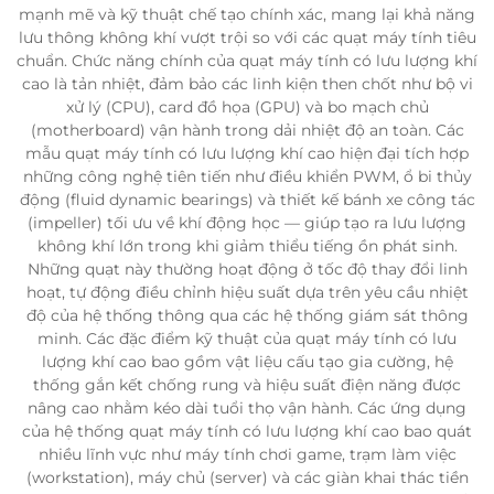
mạnh mẽ và kỹ thuật chế tạo chính xác, mang lại khả năng
lưu thông không khí vượt trội so với các quạt máy tính tiêu
chuẩn. Chức năng chính của quạt máy tính có lưu lượng khí
cao là tản nhiệt, đảm bảo các linh kiện then chốt như bộ vi
xử lý (CPU), card đồ họa (GPU) và bo mạch chủ
(motherboard) vận hành trong dải nhiệt độ an toàn. Các
mẫu quạt máy tính có lưu lượng khí cao hiện đại tích hợp
những công nghệ tiên tiến như điều khiển PWM, ổ bi thủy
động (fluid dynamic bearings) và thiết kế bánh xe công tác
(impeller) tối ưu về khí động học — giúp tạo ra lưu lượng
không khí lớn trong khi giảm thiểu tiếng ồn phát sinh.
Những quạt này thường hoạt động ở tốc độ thay đổi linh
hoạt, tự động điều chỉnh hiệu suất dựa trên yêu cầu nhiệt
độ của hệ thống thông qua các hệ thống giám sát thông
minh. Các đặc điểm kỹ thuật của quạt máy tính có lưu
lượng khí cao bao gồm vật liệu cấu tạo gia cường, hệ
thống gắn kết chống rung và hiệu suất điện năng được
nâng cao nhằm kéo dài tuổi thọ vận hành. Các ứng dụng
của hệ thống quạt máy tính có lưu lượng khí cao bao quát
nhiều lĩnh vực như máy tính chơi game, trạm làm việc
(workstation), máy chủ (server) và các giàn khai thác tiền