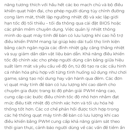
năng tương thích với hầu hết các bo mạch chủ và bộ điều
khiển quạt hiện đại, cho phép người dùng tùy chỉnh đường
cong làm mát, thiết lập ngưỡng nhiệt độ và xác lập giới
hạn tốc độ tối thiểu – tối đa thông qua cài đặt BIOS hoặc
các phần mềm chuyên dụng. Việc quản lý nhiệt thông
minh do quạt máy tính để bàn có lưu lượng khí cao hỗ trợ
điều khiển PWM mang lại giúp kéo dài tuổi thọ linh kiện
bằng cách ngăn ngừa các đỉnh nhiệt gây căng thẳng nhiệt
và suy giảm dần dần vật liệu bán dẫn. Khả năng điều khiển
tốc độ chính xác cho phép người dùng cân bằng giữa hiệu
suất làm mát và yêu cầu về độ ồn, từ đó tạo ra các cấu hình
cá nhân hóa phù hợp với từng tình huống sử dụng như chơi
game, sáng tạo nội dung hay vận hành qua đêm. Các đơn
vị quạt máy tính để bàn có lưu lượng khí cao dành cho
chuyên gia được trang bị độ phân giải PWM nâng cao,
cung cấp các bước điều chỉnh tốc độ nhỏ hơn nhằm đạt
mức điều tiết nhiệt độ chính xác hơn và tối ưu hóa hệ
thống tốt hơn. Các cơ chế phản hồi được tích hợp trong
các hệ thống quạt máy tính để bàn có lưu lượng khí cao
điều khiển bằng PWM cung cấp khả năng giám sát theo
thời gian thực, cảnh báo người dùng về các vấn đề tiềm ẩn