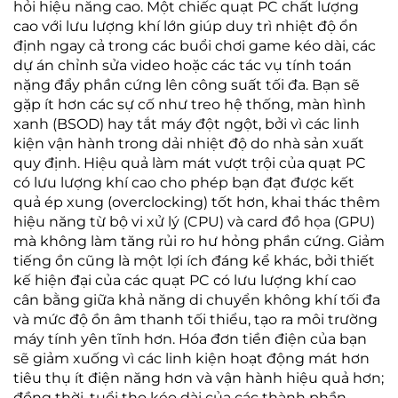
hỏi hiệu năng cao. Một chiếc quạt PC chất lượng
cao với lưu lượng khí lớn giúp duy trì nhiệt độ ổn
định ngay cả trong các buổi chơi game kéo dài, các
dự án chỉnh sửa video hoặc các tác vụ tính toán
nặng đẩy phần cứng lên công suất tối đa. Bạn sẽ
gặp ít hơn các sự cố như treo hệ thống, màn hình
xanh (BSOD) hay tắt máy đột ngột, bởi vì các linh
kiện vận hành trong dải nhiệt độ do nhà sản xuất
quy định. Hiệu quả làm mát vượt trội của quạt PC
có lưu lượng khí cao cho phép bạn đạt được kết
quả ép xung (overclocking) tốt hơn, khai thác thêm
hiệu năng từ bộ vi xử lý (CPU) và card đồ họa (GPU)
mà không làm tăng rủi ro hư hỏng phần cứng. Giảm
tiếng ồn cũng là một lợi ích đáng kể khác, bởi thiết
kế hiện đại của các quạt PC có lưu lượng khí cao
cân bằng giữa khả năng di chuyển không khí tối đa
và mức độ ồn âm thanh tối thiểu, tạo ra môi trường
máy tính yên tĩnh hơn. Hóa đơn tiền điện của bạn
sẽ giảm xuống vì các linh kiện hoạt động mát hơn
tiêu thụ ít điện năng hơn và vận hành hiệu quả hơn;
đồng thời, tuổi thọ kéo dài của các thành phần