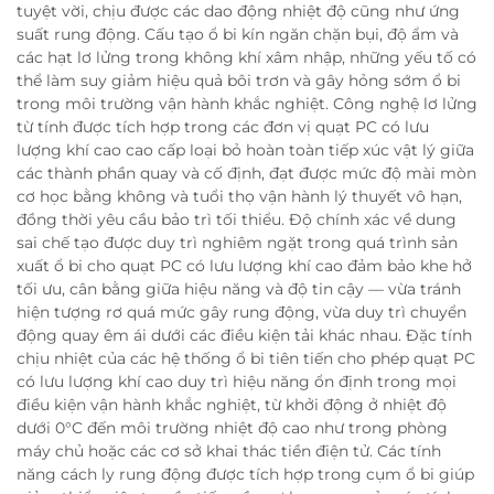
tuyệt vời, chịu được các dao động nhiệt độ cũng như ứng
suất rung động. Cấu tạo ổ bi kín ngăn chặn bụi, độ ẩm và
các hạt lơ lửng trong không khí xâm nhập, những yếu tố có
thể làm suy giảm hiệu quả bôi trơn và gây hỏng sớm ổ bi
trong môi trường vận hành khắc nghiệt. Công nghệ lơ lửng
từ tính được tích hợp trong các đơn vị quạt PC có lưu
lượng khí cao cao cấp loại bỏ hoàn toàn tiếp xúc vật lý giữa
các thành phần quay và cố định, đạt được mức độ mài mòn
cơ học bằng không và tuổi thọ vận hành lý thuyết vô hạn,
đồng thời yêu cầu bảo trì tối thiểu. Độ chính xác về dung
sai chế tạo được duy trì nghiêm ngặt trong quá trình sản
xuất ổ bi cho quạt PC có lưu lượng khí cao đảm bảo khe hở
tối ưu, cân bằng giữa hiệu năng và độ tin cậy — vừa tránh
hiện tượng rơ quá mức gây rung động, vừa duy trì chuyển
động quay êm ái dưới các điều kiện tải khác nhau. Đặc tính
chịu nhiệt của các hệ thống ổ bi tiên tiến cho phép quạt PC
có lưu lượng khí cao duy trì hiệu năng ổn định trong mọi
điều kiện vận hành khắc nghiệt, từ khởi động ở nhiệt độ
dưới 0°C đến môi trường nhiệt độ cao như trong phòng
máy chủ hoặc các cơ sở khai thác tiền điện tử. Các tính
năng cách ly rung động được tích hợp trong cụm ổ bi giúp