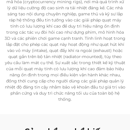
mã hóa (cryptocurrency mining rigs), nơi mà quá trình xử
lý dữ liệu cường độ cao sinh ra tải nhiệt đáng kể. Các nhà
sáng tạo nội dung chuyên nghiệp, game thủ và kỹ sư lắp
ráp hệ thống đều tin tưởng vào các giải pháp quạt máy
tính có lưu lượng khí cao để duy trì hiệu năng ổn định
trong các tác vụ đòi hỏi cao như dựng phim, mô hình hóa
3D và các phiên chơi game cạnh tranh. Tính linh hoạt trong
lắp đặt cho phép các quạt này hoạt động như quạt hút khí
vào vỏ máy (intake), quạt đẩy khí ra ngoài (exhaust) hoặc
quạt gắn trên bộ tản nhiệt (radiator-mounted), tùy theo
yêu cầu làm mát cụ thể. Sự xuất sắc trong thiết kế kỹ thuật
của mỗi quạt máy tính có lưu lượng khí cao đảm bảo hiệu
năng ổn định trong mọi điều kiện vận hành khác nhau,
đồng thời cung cấp cho người dùng các giải pháp quản lý
nhiệt độ đáng tin cậy nhằm bảo vệ khoản đầu tư giá trị vào
phần cứng và duy trì chức năng tối ưu của toàn bộ hệ
thống.