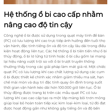
Hệ thống ổ bi cao cấp nhằm
nâng cao độ tin cậy
Công nghệ ổ bi được sử dụng trong quạt máy tính để bàn
(PC) có lưu lượng khí cao trực tiếp ảnh hưởng đến tuổi thọ
vận hành, đặc tính tiếng ồn và độ tin cậy lâu dài trong điều
kiện hoạt động liên tục. Các hệ thống ổ bi tiên tiến như ổ bi
thủy động, ổ bi lơ lửng từ tính hoặc ổ bi cầu gốm lai mang
lại hiệu năng vượt trội so với ổ bi trượt truyền thống
thường thấy trong các giải pháp làm mát giá rẻ. Một chiếc
quạt PC có lưu lượng khí cao chất lượng sử dụng các cụm
ổ bi được thiết kế chính xác nhằm giảm thiểu ma sát, hạn
chế mài mòn và duy trì đặc tính quay ổn định trong suốt
thời gian vận hành kéo dài hơn 100.000 giờ liên tục. Ổ bi
thủy động được trang bị trên các mẫu quạt PC có lưu
lượng khí cao cao cấp tạo ra một lớp màng bôi trơn mỏng
giúp loại bỏ hoàn toàn tiếp xúc kim loại–kim loại, từ đó đạt
được hoạt động gần như không gây tiếng ồn và độ bền