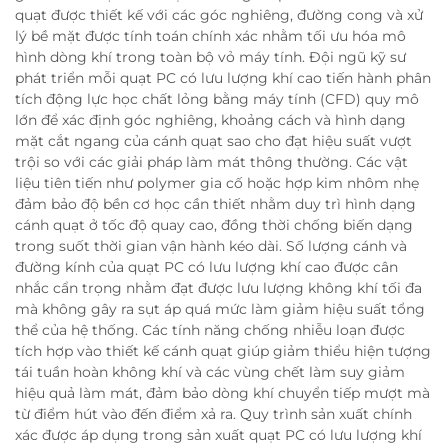
quạt được thiết kế với các góc nghiêng, đường cong và xử
lý bề mặt được tính toán chính xác nhằm tối ưu hóa mô
hình dòng khí trong toàn bộ vỏ máy tính. Đội ngũ kỹ sư
phát triển mỗi quạt PC có lưu lượng khí cao tiến hành phân
tích động lực học chất lỏng bằng máy tính (CFD) quy mô
lớn để xác định góc nghiêng, khoảng cách và hình dạng
mặt cắt ngang của cánh quạt sao cho đạt hiệu suất vượt
trội so với các giải pháp làm mát thông thường. Các vật
liệu tiên tiến như polymer gia cố hoặc hợp kim nhôm nhẹ
đảm bảo độ bền cơ học cần thiết nhằm duy trì hình dạng
cánh quạt ở tốc độ quay cao, đồng thời chống biến dạng
trong suốt thời gian vận hành kéo dài. Số lượng cánh và
đường kính của quạt PC có lưu lượng khí cao được cân
nhắc cẩn trọng nhằm đạt được lưu lượng không khí tối đa
mà không gây ra sụt áp quá mức làm giảm hiệu suất tổng
thể của hệ thống. Các tính năng chống nhiễu loạn được
tích hợp vào thiết kế cánh quạt giúp giảm thiểu hiện tượng
tái tuần hoàn không khí và các vùng chết làm suy giảm
hiệu quả làm mát, đảm bảo dòng khí chuyển tiếp mượt mà
từ điểm hút vào đến điểm xả ra. Quy trình sản xuất chính
xác được áp dụng trong sản xuất quạt PC có lưu lượng khí