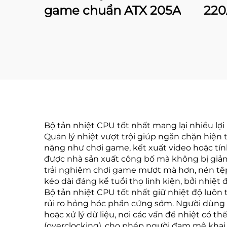
game chuẩn ATX 205A
220
Bộ tản nhiệt CPU tốt nhất mang lại nhiều lợi
Quản lý nhiệt vượt trội giúp ngăn chặn hiện t
nặng như chơi game, kết xuất video hoặc tín
được nhà sản xuất công bố mà không bị giảm
trải nghiệm chơi game mượt mà hơn, nén tệp 
kéo dài đáng kể tuổi thọ linh kiện, bởi nhiệt
Bộ tản nhiệt CPU tốt nhất giữ nhiệt độ luôn
rủi ro hỏng hóc phần cứng sớm. Người dùng 
hoặc xử lý dữ liệu, nơi các vấn đề nhiệt có 
(overclocking), cho phép người đam mê khai t