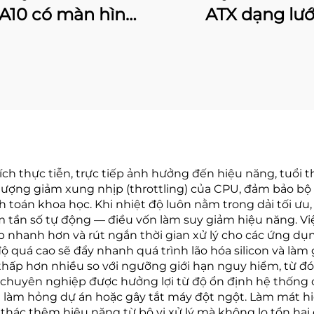
A10 có màn hình
ATX dạng lướ
kỹ thuật số
 ích thực tiễn, trực tiếp ảnh hưởng đến hiệu năng, tuổi 
ượng giảm xung nhịp (throttling) của CPU, đảm bảo bộ xử
h toán khoa học. Khi nhiệt độ luôn nằm trong dải tối ưu
 tần số tự động — điều vốn làm suy giảm hiệu năng. V
nhanh hơn và rút ngắn thời gian xử lý cho các ứng dụng
 độ quá cao sẽ đẩy nhanh quá trình lão hóa silicon và là
 thấp hơn nhiều so với ngưỡng giới hạn nguy hiểm, từ đ
chuyên nghiệp được hưởng lợi từ độ ổn định hệ thống c
thể làm hỏng dự án hoặc gây tắt máy đột ngột. Làm mát h
hác thêm hiệu năng từ bộ vi xử lý mà không lo tổn hại d