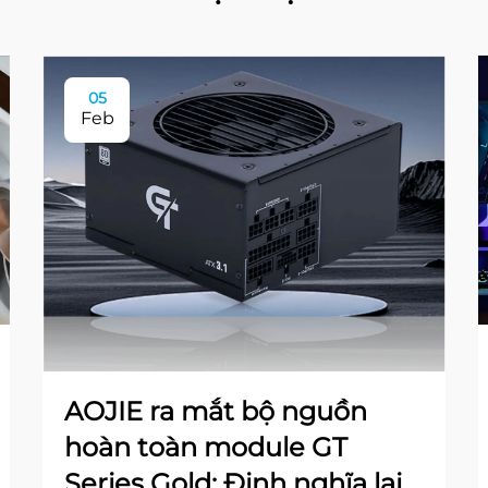
05
Feb
AOJIE ra mắt bộ nguồn
hoàn toàn module GT
Series Gold: Định nghĩa lại