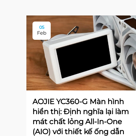
05
Feb
AOJIE YC360-G Màn hình
hiển thị: Định nghĩa lại làm
mát chất lỏng All-In-One
(AIO) với thiết kế ống dẫn