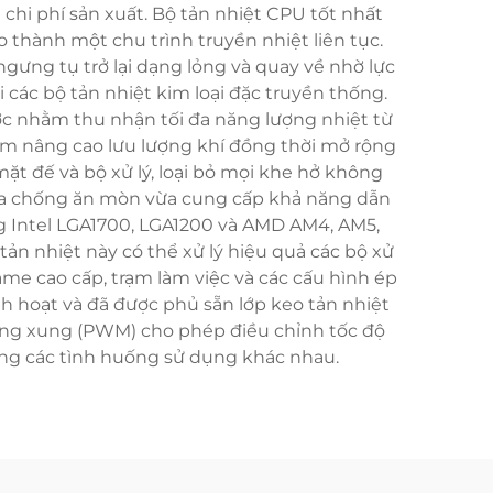
hi phí sản xuất. Bộ tản nhiệt CPU tốt nhất
 thành một chu trình truyền nhiệt liên tục.
ngưng tụ trở lại dạng lỏng và quay về nhờ lực
 các bộ tản nhiệt kim loại đặc truyền thống.
ợc nhằm thu nhận tối đa năng lượng nhiệt từ
hằm nâng cao lưu lượng khí đồng thời mở rộng
mặt đế và bộ xử lý, loại bỏ mọi khe hở không
vừa chống ăn mòn vừa cung cấp khả năng dẫn
ảng Intel LGA1700, LGA1200 và AMD AM4, AM5,
ản nhiệt này có thể xử lý hiệu quả các bộ xử
ame cao cấp, trạm làm việc và các cấu hình ép
nh hoạt và đã được phủ sẵn lớp keo tản nhiệt
 rộng xung (PWM) cho phép điều chỉnh tốc độ
rong các tình huống sử dụng khác nhau.