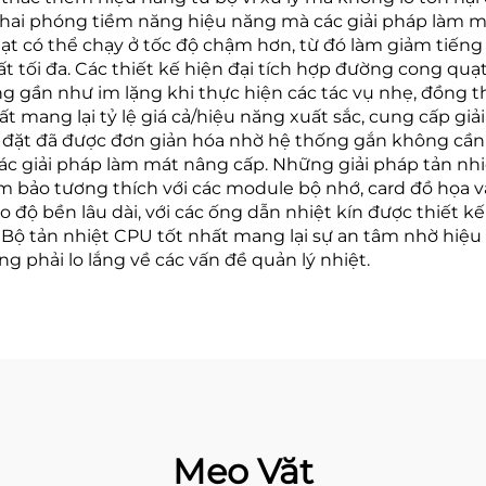
 khai phóng tiềm năng hiệu năng mà các giải pháp làm 
ạt có thể chạy ở tốc độ chậm hơn, từ đó làm giảm tiếng 
 tối đa. Các thiết kế hiện đại tích hợp đường cong qu
ộng gần như im lặng khi thực hiện các tác vụ nhẹ, đồn
ất mang lại tỷ lệ giá cả/hiệu năng xuất sắc, cung cấp gi
ắp đặt đã được đơn giản hóa nhờ hệ thống gắn không cầ
 các giải pháp làm mát nâng cấp. Những giải pháp tản nh
 bảo tương thích với các module bộ nhớ, card đồ họa và
ảo độ bền lâu dài, với các ống dẫn nhiệt kín được thiết
 Bộ tản nhiệt CPU tốt nhất mang lại sự an tâm nhờ hiệ
 phải lo lắng về các vấn đề quản lý nhiệt.
Mẹo Vặt