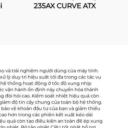
i
235AX CURVE ATX
thọ và trải nghiệm người dùng của máy tính.
 lý duy trì hiệu suất tối đa trong các tác vụ
, hệ thống hoạt động ở tốc độ xung nhịp
iệc vận hành ổn định này chuyển hóa thành
 đòi hỏi cao. Kiểm soát nhiệt hiệu quả còn
m giảm độ tin cậy chung của toàn bộ hệ thống.
ó bảo vệ khoản đầu tư của bạn và giảm thiểu
ao hơn trong các phiên kết xuất kéo dài
iệu quả còn tạo điều kiện an toàn để ép xung
o nhiệt. Bộ tản nhiệt CPU tốt nhất hỗ trợ