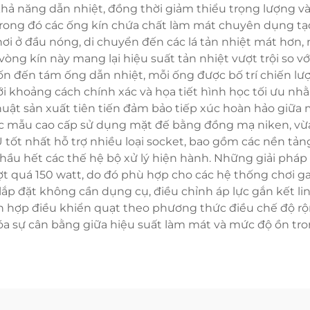
ả năng dẫn nhiệt, đồng thời giảm thiểu trọng lượng và c
trong đó các ống kín chứa chất làm mát chuyên dụng tạo
 hơi ở đầu nóng, di chuyển đến các lá tản nhiệt mát hơn, 
g kín này mang lại hiệu suất tản nhiệt vượt trội so với
bốn đến tám ống dẫn nhiệt, mỗi ống được bố trí chiến lư
với khoảng cách chính xác và họa tiết hình học tối ưu n
thuật sản xuất tiên tiến đảm bảo tiếp xúc hoàn hảo giữa 
. Các mẫu cao cấp sử dụng mặt đế bằng đồng mạ niken, 
U tốt nhất hỗ trợ nhiều loại socket, bao gồm các nền t
hầu hết các thế hệ bộ xử lý hiện hành. Những giải pháp t
vượt quá 150 watt, do đó phù hợp cho các hệ thống chơi g
ắp đặt không cần dụng cụ, điều chỉnh áp lực gắn kết li
tích hợp điều khiển quạt theo phương thức điều chế độ
 hóa sự cân bằng giữa hiệu suất làm mát và mức độ ồn t