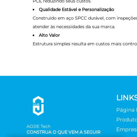
PCs, reduzindo seus custos.
Qualidade Estável e Personalização
Construído em aço SPCC durável, com inspeções
atender às necessidades da sua marca.
Alto Valor
Estrutura simples resulta em custos mais contro
LINK
Página I
Produt
AOJlE Tech
Empres
CONSTRUA O QUE VEM A SEGUIR