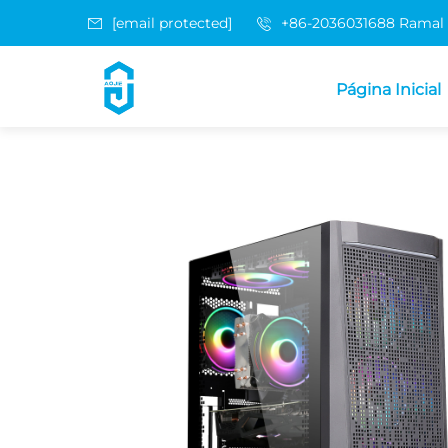
[email protected]
+86-2036031688 Ramal
Página Inicial