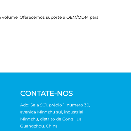
nde volume. Oferecemos suporte a OEM/ODM para
CONTATE-NOS
Add: Sala 901, prédio 1, número 30,
avenida Mingzhu sul, industrial
Mingzhu, distrito de CongHua,
Guangzhou, China