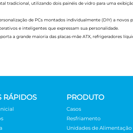
al tradicional, utilizando dois painéis de vidro para uma exibiç
ersonalização de PCs montados individualmente (DIY) a novos p
erativos e inteligentes que expressam sua personalidade.
porta a grande maioria das placas-mãe ATX, refrigeradores líq
S RÁPIDOS
PRODUTO
nicial
Casos
os
Resfriamento
a
Unidades de Alimentação