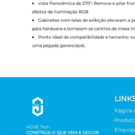
vista Panorâmica de 270°: Remove o pilar front
efeitos de iluminação RGB.
Gabinetes com telas de exibição elevaram a p
para hardware e tornaram-se centros de mesa int
Ponto ideal de compatibilidade e tamanho: su
uma pegada gerenciável.
LINK
Página I
Produt
AOJlE Tech
Empres
CONSTRUA O QUE VEM A SEGUIR