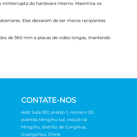
ão ininterrupta do hardware interno. Maximiza os
atamares. Eles deixaram de ser meros recipientes
uidos de 360 mm e placas de vídeo longas, mantendo
CONTATE-NOS
Add: Sala 901, prédio 1, número 30,
avenida Mingzhu sul, industrial
Mingzhu, distrito de CongHua,
Guangzhou, China