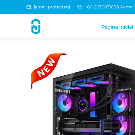
[email protected]
+86-2036031688 Ramal
Página Inicial