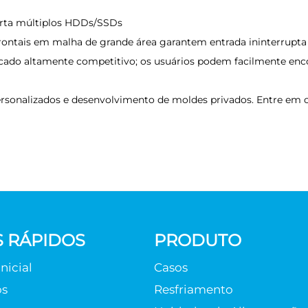
rta múltiplos HDDs/SSDs
 frontais em malha de grande área garantem entrada ininterrupta d
rcado altamente competitivo; os usuários podem facilmente en
sonalizados e desenvolvimento de moldes privados. Entre em c
S RÁPIDOS
PRODUTO
nicial
Casos
os
Resfriamento