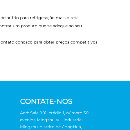
e ar frio para refrigeração mais direta.
contrar um produto que se adeque ao seu
ontato conosco para obter preços competitivos
CONTATE-NOS
Add: Sala 901, prédio 1, número 30,
avenida Mingzhu sul, industrial
Mingzhu, distrito de CongHua,