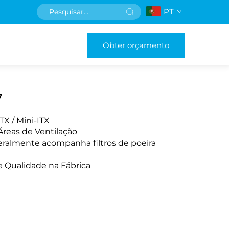
PT
Obter orçamento
7
X / Mini-ITX
Áreas de Ventilação
eralmente acompanha filtros de poeira
e Qualidade na Fábrica