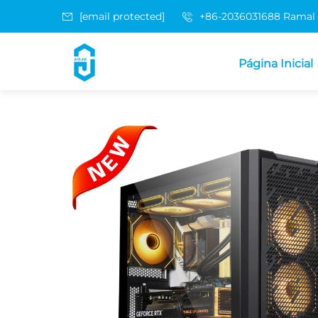
[email protected]
+86-2036031688 Ramal
Página Inicial