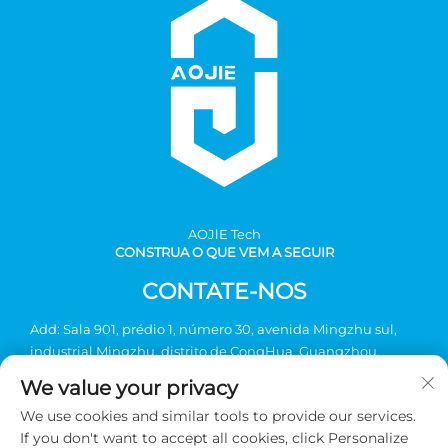
AOJlE Tech
CONSTRUA O QUE VEM A SEGUIR
CONTATE-NOS
Add: Sala 901, prédio 1, número 30, avenida Mingzhu sul,
industrial Mingzhu, distrito de CongHua, Guangzhou,
China
We value your privacy
Tel:
+86-2036031688 Ramal 8048
We use cookies and similar tools to provide our services.
E-mail:
[email protected]
If you don't want to accept all cookies, click Personalize