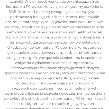
czujniki. Wiele modeli wentylatorów chłodzących do
komputera PC wyposażonych jest w systemy oświetlenia
RGB, które dodają estetycznego ujęcia bez wpływu na
podstawową funkcję chłodzenia. Konstrukcja zwykle
obejmuje materiały wysokiej jakości, takie jak aluminiowe
radiatory, miedziane rury cieplne oraz wzmacniane łopatki
wentylatora wykonane z polimerów, zaprojektowane tak,
aby wytrzymać ciągłą pracę przy zmiennych obciążeniach
termicznych. Zastosowania systemów wentylatorów
chłodzących do komputera PC obejmują komputery do
gier, stacje robocze, serwery oraz codzienne komputery
stacjonarne, gdzie zarządzanie ciepłem ma bezpośredni
wpływ na wydajność i trwałość komponentów.
Zastosowania profesjonalne obejmują centra danych,
operacje związane z kopaniem kryptowalut oraz środowiska
obliczeń wysokiej wydajności (HPC), w których stała
skuteczność chłodzenia staje się kluczowa dla
niezawodności działania. Integracja inteligentnych
technologii chłodzenia pozwala nowoczesnym jednostkom
wentylatorów chłodzących do komputera PC komunikować
się z oprogramowaniem monitorującym system,
dostarczając danych w czasie rzeczywistym dotyczących