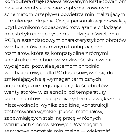
komputera dzięki zaawansowanym kształtowaniom
łopatek wentylatora oraz zoptymalizowanym
schematom przepływu powietrza minimalizującym
turbulencje i drgania. Opcje personalizacji pozwalają
użytkownikom dopasować rozwiązanie chłodzące
do estetyki całego systemu — dzięki oświetleniu
RGB, niestandardowym charakterystykom obrotów
wentylatorów oraz różnym konfiguracjom
rozmiarów, które są kompatybilne z różnymi
konstrukcjami obudów. Możliwość skalowania
wydajności pozwala systemom chłodnic
wentylatorowych dla PC dostosowywać się do
zmieniających się wymagań termicznych,
automatycznie regulując prędkość obrotów
wentylatorów w zależności od temperatury
komponentów i obciążenia systemu. Zwiększenie
niezawodności wynika z solidnej konstrukcji i
zastosowania wysokiej jakości materiałów,
zapewniających stabilną pracę w różnych
warunkach środowiskowych. Wymagania
serwisowe pozostają minimalne — większość