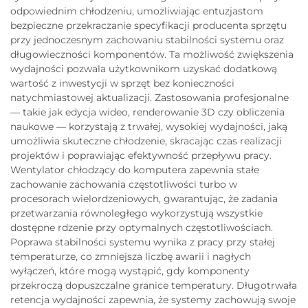
odpowiednim chłodzeniu, umożliwiając entuzjastom
bezpieczne przekraczanie specyfikacji producenta sprzętu
przy jednoczesnym zachowaniu stabilności systemu oraz
długowieczności komponentów. Ta możliwość zwiększenia
wydajności pozwala użytkownikom uzyskać dodatkową
wartość z inwestycji w sprzęt bez konieczności
natychmiastowej aktualizacji. Zastosowania profesjonalne
— takie jak edycja wideo, renderowanie 3D czy obliczenia
naukowe — korzystają z trwałej, wysokiej wydajności, jaką
umożliwia skuteczne chłodzenie, skracając czas realizacji
projektów i poprawiając efektywność przepływu pracy.
Wentylator chłodzący do komputera zapewnia stałe
zachowanie zachowania częstotliwości turbo w
procesorach wielordzeniowych, gwarantując, że zadania
przetwarzania równoległego wykorzystują wszystkie
dostępne rdzenie przy optymalnych częstotliwościach.
Poprawa stabilności systemu wynika z pracy przy stałej
temperaturze, co zmniejsza liczbę awarii i nagłych
wyłączeń, które mogą wystąpić, gdy komponenty
przekroczą dopuszczalne granice temperatury. Długotrwała
retencja wydajności zapewnia, że systemy zachowują swoje