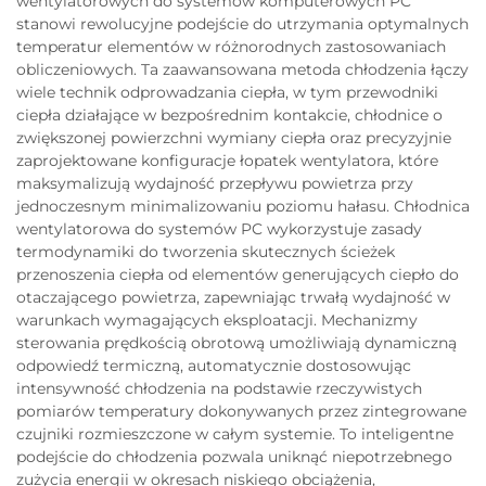
wentylatorowych do systemów komputerowych PC
stanowi rewolucyjne podejście do utrzymania optymalnych
temperatur elementów w różnorodnych zastosowaniach
obliczeniowych. Ta zaawansowana metoda chłodzenia łączy
wiele technik odprowadzania ciepła, w tym przewodniki
ciepła działające w bezpośrednim kontakcie, chłodnice o
zwiększonej powierzchni wymiany ciepła oraz precyzyjnie
zaprojektowane konfiguracje łopatek wentylatora, które
maksymalizują wydajność przepływu powietrza przy
jednoczesnym minimalizowaniu poziomu hałasu. Chłodnica
wentylatorowa do systemów PC wykorzystuje zasady
termodynamiki do tworzenia skutecznych ścieżek
przenoszenia ciepła od elementów generujących ciepło do
otaczającego powietrza, zapewniając trwałą wydajność w
warunkach wymagających eksploatacji. Mechanizmy
sterowania prędkością obrotową umożliwiają dynamiczną
odpowiedź termiczną, automatycznie dostosowując
intensywność chłodzenia na podstawie rzeczywistych
pomiarów temperatury dokonywanych przez zintegrowane
czujniki rozmieszczone w całym systemie. To inteligentne
podejście do chłodzenia pozwala uniknąć niepotrzebnego
zużycia energii w okresach niskiego obciążenia,