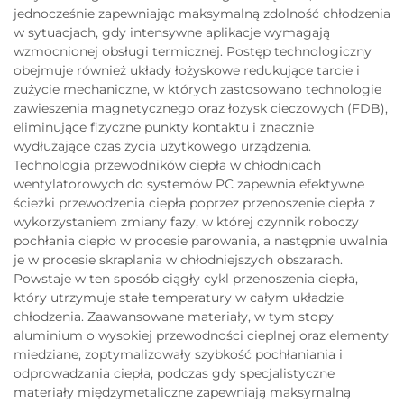
jednocześnie zapewniając maksymalną zdolność chłodzenia
w sytuacjach, gdy intensywne aplikacje wymagają
wzmocnionej obsługi termicznej. Postęp technologiczny
obejmuje również układy łożyskowe redukujące tarcie i
zużycie mechaniczne, w których zastosowano technologie
zawieszenia magnetycznego oraz łożysk cieczowych (FDB),
eliminujące fizyczne punkty kontaktu i znacznie
wydłużające czas życia użytkowego urządzenia.
Technologia przewodników ciepła w chłodnicach
wentylatorowych do systemów PC zapewnia efektywne
ścieżki przewodzenia ciepła poprzez przenoszenie ciepła z
wykorzystaniem zmiany fazy, w której czynnik roboczy
pochłania ciepło w procesie parowania, a następnie uwalnia
je w procesie skraplania w chłodniejszych obszarach.
Powstaje w ten sposób ciągły cykl przenoszenia ciepła,
który utrzymuje stałe temperatury w całym układzie
chłodzenia. Zaawansowane materiały, w tym stopy
aluminium o wysokiej przewodności cieplnej oraz elementy
miedziane, zoptymalizowały szybkość pochłaniania i
odprowadzania ciepła, podczas gdy specjalistyczne
materiały międzymetaliczne zapewniają maksymalną