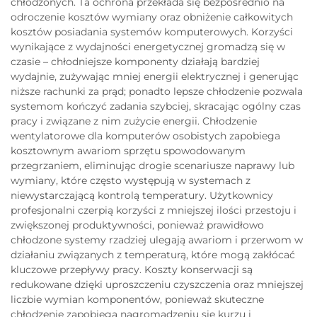
chłodzonych. Ta ochrona przekłada się bezpośrednio na
odroczenie kosztów wymiany oraz obniżenie całkowitych
kosztów posiadania systemów komputerowych. Korzyści
wynikające z wydajności energetycznej gromadzą się w
czasie – chłodniejsze komponenty działają bardziej
wydajnie, zużywając mniej energii elektrycznej i generując
niższe rachunki za prąd; ponadto lepsze chłodzenie pozwala
systemom kończyć zadania szybciej, skracając ogólny czas
pracy i związane z nim zużycie energii. Chłodzenie
wentylatorowe dla komputerów osobistych zapobiega
kosztownym awariom sprzętu spowodowanym
przegrzaniem, eliminując drogie scenariusze naprawy lub
wymiany, które często występują w systemach z
niewystarczającą kontrolą temperatury. Użytkownicy
profesjonalni czerpią korzyści z mniejszej ilości przestoju i
zwiększonej produktywności, ponieważ prawidłowo
chłodzone systemy rzadziej ulegają awariom i przerwom w
działaniu związanych z temperaturą, które mogą zakłócać
kluczowe przepływy pracy. Koszty konserwacji są
redukowane dzięki uproszczeniu czyszczenia oraz mniejszej
liczbie wymian komponentów, ponieważ skuteczne
chłodzenie zapobiega nagromadzeniu się kurzu i