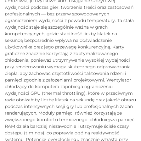
umożliwiając użytkownikom osiąganie szczytowej
wydajności podczas gier, tworzenia treści oraz zastosowań
profesjonalnych — bez przerw spowodowanych
ograniczeniem wydajności z powodu temperatury. Ta stała
wydajność staje się szczególnie ważna w grach
kompetencyjnych, gdzie stabilność liczby klatek na
sekundę bezpośrednio wpływa na doświadczenie
użytkownika oraz jego przewagę konkurencyjną. Karty
graficzne znacznie korzystają z zoptymalizowanego
chłodzenia, ponieważ utrzymywanie wysokiej wydajności
przy renderowaniu wymaga skutecznego odprowadzania
ciepła, aby zachować częstotliwości taktowania rdzeni i
pamięci zgodnie z założeniami projektowymi. Wentylator
chłodzący do komputera zapobiega ograniczeniu
wydajności GPU (thermal throttling), które w przeciwnym
razie obniżałoby liczbę klatek na sekundę oraz jakość obrazu
podczas intensywnych sesji gry lub profesjonalnych zadań
renderujących. Moduły pamięci również korzystają ze
zwiększonego komfortu termicznego: chłodniejsza pamięć
RAM działa bardziej niezawodnie i utrzymuje ścisłe czasy
dostępu (timings), co poprawia ogólną reaktywność
systemu. Potencjał overclockingu znacznie wzrasta przy