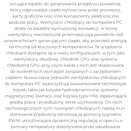
wirujące łopatki do generowania przepływu powietrza,
który odprowadza ciepło wytwarzane przez procesory,
karty graficzne oraz inne komponenty elektroniczne
podczas pracy. Wentylator chłodzący do komputera PC
działa na zasadzie wymuszonej konwekcji, w której
wentylatory mechaniczne przemieszczają powietrze nad
powierzchniami generującymi ciepło, aby przenieść energię
termiczną od kluczowych komponentów. Te urządzenia
chłodzące dostępne są w wielu konfiguracjach, w tym jako
wentylatory obudowy, chłodniki CPU oraz systemy
chłodzenia GPU, przy czym każda z nich jest dopasowana
do konkretnych wymagań związanych z zarządzaniem
ciepłem. Nowoczesne jednostki wentylatorów chłodzących
do komputera PC wykorzystują zaawansowane technologie
łożysk, takie jak łożyska hydrodynamiczne, systemy
magnetycznej lewitacji oraz łożyska typu rifle, zapewniające
gładką pracę i przedłużony okres użytkowania. Do cech
technologicznych tych rozwiązań chłodzących należą m.in.
sterowanie prędkością obrotową za pomocą sygnałów
PWM, umożliwiające dynamiczną regulację w oparciu o
pomiary temperatury dokonywane przez wbudowane