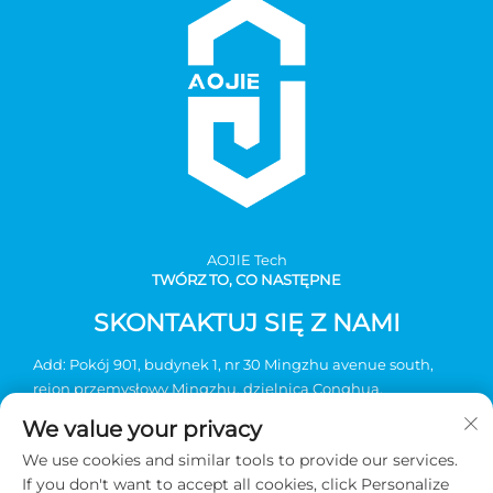
AOJlE Tech
TWÓRZ TO, CO NASTĘPNE
SKONTAKTUJ SIĘ Z NAMI
Add: Pokój 901, budynek 1, nr 30 Mingzhu avenue south,
rejon przemysłowy Mingzhu, dzielnica Conghua,
Guangzhou, Chiny
We value your privacy
Tel.:
+86-2036031688 nr wewnętrzny 8048
We use cookies and similar tools to provide our services.
E-mail:
[email protected]
If you don't want to accept all cookies, click Personalize