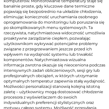
komputerów. Monitorowanie temperatury staje się
banalnie proste, gdy kluczowe dane termiczne
pojawiają się bezpośrednio na układzie chłodzenia,
eliminując konieczność uruchamiania osobnego
oprogramowania do monitoringu lub poruszania się
po skomplikowanych menu systemowych. Ta
rzeczywista, natychmiastowa widoczność umożliwia
proaktywne zarządzanie ciepłem, pozwalając
użytkownikom wykrywać potencjalne problemy
związane z przegrzewaniem jeszcze przed ich
wpływem na wydajność systemu lub trwałość
komponentów. Natychmiastowa wizualna
informacja zwrotna okazuje się nieoceniona podczas
intensywnych zadań obliczeniowych, sesji gry lub
profesjonalnych obciążeń, w których utrzymanie
optymalnych temperatur zapewnia stałą wydajność.
Możliwości personalizacji stanowią kolejną istotną
zaletę – użytkownicy mogą dostosować chłodzenie
procesora z wyświetlaczem do swoich
indywidualnych preferencji stylistycznych oraz
motywu całego systemu. Możliwość przesyłania