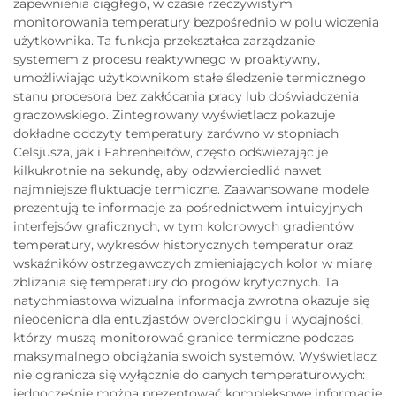
zapewnienia ciągłego, w czasie rzeczywistym
monitorowania temperatury bezpośrednio w polu widzenia
użytkownika. Ta funkcja przekształca zarządzanie
systemem z procesu reaktywnego w proaktywny,
umożliwiając użytkownikom stałe śledzenie termicznego
stanu procesora bez zakłócania pracy lub doświadczenia
graczowskiego. Zintegrowany wyświetlacz pokazuje
dokładne odczyty temperatury zarówno w stopniach
Celsjusza, jak i Fahrenheitów, często odświeżając je
kilkukrotnie na sekundę, aby odzwierciedlić nawet
najmniejsze fluktuacje termiczne. Zaawansowane modele
prezentują te informacje za pośrednictwem intuicyjnych
interfejsów graficznych, w tym kolorowych gradientów
temperatury, wykresów historycznych temperatur oraz
wskaźników ostrzegawczych zmieniających kolor w miarę
zbliżania się temperatury do progów krytycznych. Ta
natychmiastowa wizualna informacja zwrotna okazuje się
nieoceniona dla entuzjastów overclockingu i wydajności,
którzy muszą monitorować granice termiczne podczas
maksymalnego obciążania swoich systemów. Wyświetlacz
nie ogranicza się wyłącznie do danych temperaturowych:
jednocześnie można prezentować kompleksowe informacje