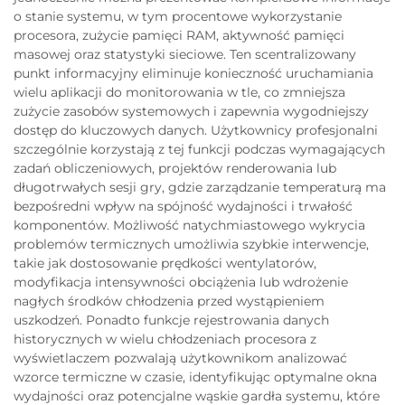
o stanie systemu, w tym procentowe wykorzystanie
procesora, zużycie pamięci RAM, aktywność pamięci
masowej oraz statystyki sieciowe. Ten scentralizowany
punkt informacyjny eliminuje konieczność uruchamiania
wielu aplikacji do monitorowania w tle, co zmniejsza
zużycie zasobów systemowych i zapewnia wygodniejszy
dostęp do kluczowych danych. Użytkownicy profesjonalni
szczególnie korzystają z tej funkcji podczas wymagających
zadań obliczeniowych, projektów renderowania lub
długotrwałych sesji gry, gdzie zarządzanie temperaturą ma
bezpośredni wpływ na spójność wydajności i trwałość
komponentów. Możliwość natychmiastowego wykrycia
problemów termicznych umożliwia szybkie interwencje,
takie jak dostosowanie prędkości wentylatorów,
modyfikacja intensywności obciążenia lub wdrożenie
nagłych środków chłodzenia przed wystąpieniem
uszkodzeń. Ponadto funkcje rejestrowania danych
historycznych w wielu chłodzeniach procesora z
wyświetlaczem pozwalają użytkownikom analizować
wzorce termiczne w czasie, identyfikując optymalne okna
wydajności oraz potencjalne wąskie gardła systemu, które