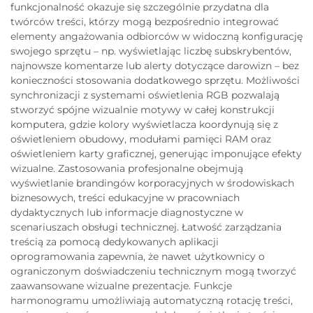
funkcjonalność okazuje się szczególnie przydatna dla
twórców treści, którzy mogą bezpośrednio integrować
elementy angażowania odbiorców w widoczną konfigurację
swojego sprzętu – np. wyświetlając liczbę subskrybentów,
najnowsze komentarze lub alerty dotyczące darowizn – bez
konieczności stosowania dodatkowego sprzętu. Możliwości
synchronizacji z systemami oświetlenia RGB pozwalają
stworzyć spójne wizualnie motywy w całej konstrukcji
komputera, gdzie kolory wyświetlacza koordynują się z
oświetleniem obudowy, modułami pamięci RAM oraz
oświetleniem karty graficznej, generując imponujące efekty
wizualne. Zastosowania profesjonalne obejmują
wyświetlanie brandingów korporacyjnych w środowiskach
biznesowych, treści edukacyjne w pracowniach
dydaktycznych lub informacje diagnostyczne w
scenariuszach obsługi technicznej. Łatwość zarządzania
treścią za pomocą dedykowanych aplikacji
oprogramowania zapewnia, że nawet użytkownicy o
ograniczonym doświadczeniu technicznym mogą tworzyć
zaawansowane wizualne prezentacje. Funkcje
harmonogramu umożliwiają automatyczną rotację treści,