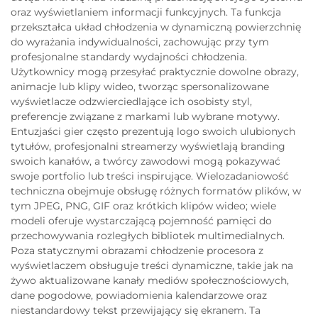
oraz wyświetlaniem informacji funkcyjnych. Ta funkcja
przekształca układ chłodzenia w dynamiczną powierzchnię
do wyrażania indywidualności, zachowując przy tym
profesjonalne standardy wydajności chłodzenia.
Użytkownicy mogą przesyłać praktycznie dowolne obrazy,
animacje lub klipy wideo, tworząc spersonalizowane
wyświetlacze odzwierciedlające ich osobisty styl,
preferencje związane z markami lub wybrane motywy.
Entuzjaści gier często prezentują logo swoich ulubionych
tytułów, profesjonalni streamerzy wyświetlają branding
swoich kanałów, a twórcy zawodowi mogą pokazywać
swoje portfolio lub treści inspirujące. Wielozadaniowość
techniczna obejmuje obsługę różnych formatów plików, w
tym JPEG, PNG, GIF oraz krótkich klipów wideo; wiele
modeli oferuje wystarczającą pojemność pamięci do
przechowywania rozległych bibliotek multimedialnych.
Poza statycznymi obrazami chłodzenie procesora z
wyświetlaczem obsługuje treści dynamiczne, takie jak na
żywo aktualizowane kanały mediów społecznościowych,
dane pogodowe, powiadomienia kalendarzowe oraz
niestandardowy tekst przewijający się ekranem. Ta