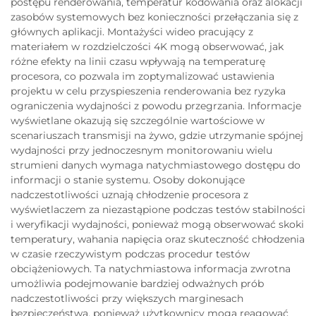
postępu renderowania, temperatur kodowania oraz alokacji
zasobów systemowych bez konieczności przełączania się z
głównych aplikacji. Montażyści wideo pracujący z
materiałem w rozdzielczości 4K mogą obserwować, jak
różne efekty na linii czasu wpływają na temperaturę
procesora, co pozwala im zoptymalizować ustawienia
projektu w celu przyspieszenia renderowania bez ryzyka
ograniczenia wydajności z powodu przegrzania. Informacje
wyświetlane okazują się szczególnie wartościowe w
scenariuszach transmisji na żywo, gdzie utrzymanie spójnej
wydajności przy jednoczesnym monitorowaniu wielu
strumieni danych wymaga natychmiastowego dostępu do
informacji o stanie systemu. Osoby dokonujące
nadczestotliwości uznają chłodzenie procesora z
wyświetlaczem za niezastąpione podczas testów stabilności
i weryfikacji wydajności, ponieważ mogą obserwować skoki
temperatury, wahania napięcia oraz skuteczność chłodzenia
w czasie rzeczywistym podczas procedur testów
obciążeniowych. Ta natychmiastowa informacja zwrotna
umożliwia podejmowanie bardziej odważnych prób
nadczestotliwości przy większych marginesach
bezpieczeństwa, ponieważ użytkownicy mogą reagować