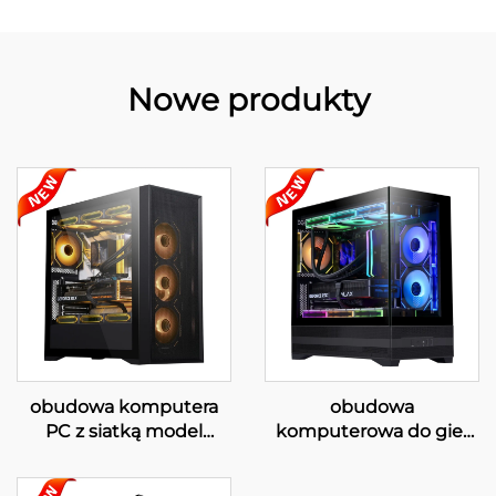
Nowe produkty
obudowa komputera
obudowa
PC z siatką model
komputerowa do gier
220A05
220M01 MATX