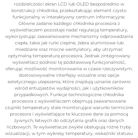
rozdzielczości ekran LCD lub OLED bezpośrednio w
konstrukcji chłodnika, przekształcając element czysto
funkcjonalny w interaktywny centrum informacyjne.
Główne zadanie każdego chłodnika procesora z
wyświetlaczem pozostaje nadal regulacją temperatury,
wykorzystując zaawansowane mechanizmy odprowadzania
ciepła, takie jak rurki cieplne, żebra aluminiowe lub
miedziane oraz mocne wentylatory, aby utrzymać
optymalną temperaturę procesora. Jednak zintegrowany
wyświetlacz podnosi tę podstawową funkcjonalność,
oferując możliwość monitorowania w czasie rzeczywistym,
dostosowywalne interfejsy wizualne oraz opcje
estetycznego ulepszenia, które znajdują uznanie zarówno
wśród entuzjastów wydajności, jak i użytkowników
przypadkowych. Funkcje technologiczne chłodnika
procesora z wyświetlaczem obejmują zaawansowane
czujniki temperatury stale monitorujące warunki termiczne
procesora i wyświetlające te kluczowe dane za pomocą
żywnych, łatwych do odczytania grafik oraz danych
liczbowych. Te wyświetlacze zwykle obsługują różne tryby
wizualizacji, w tym wykresy temperatury, wskaźniki statusu