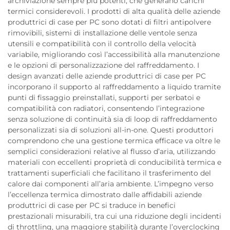
archiviazione sempre più potenti, che generano carichi
termici considerevoli. I prodotti di alta qualità delle aziende
produttrici di case per PC sono dotati di filtri antipolvere
rimovibili, sistemi di installazione delle ventole senza
utensili e compatibilità con il controllo della velocità
variabile, migliorando così l’accessibilità alla manutenzione
e le opzioni di personalizzazione del raffreddamento. I
design avanzati delle aziende produttrici di case per PC
incorporano il supporto al raffreddamento a liquido tramite
punti di fissaggio preinstallati, supporti per serbatoi e
compatibilità con radiatori, consentendo l’integrazione
senza soluzione di continuità sia di loop di raffreddamento
personalizzati sia di soluzioni all-in-one. Questi produttori
comprendono che una gestione termica efficace va oltre le
semplici considerazioni relative al flusso d’aria, utilizzando
materiali con eccellenti proprietà di conducibilità termica e
trattamenti superficiali che facilitano il trasferimento del
calore dai componenti all’aria ambiente. L’impegno verso
l’eccellenza termica dimostrato dalle affidabili aziende
produttrici di case per PC si traduce in benefici
prestazionali misurabili, tra cui una riduzione degli incidenti
di throttling, una maggiore stabilità durante l’overclocking