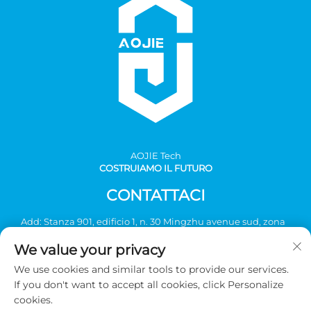
AOJlE Tech
COSTRUIAMO IL FUTURO
CONTATTACI
Add: Stanza 901, edificio 1, n. 30 Mingzhu avenue sud, zona
industriale Mingzhu, distretto di Conghua, Guangzhou,
We value your privacy
Cina
We use cookies and similar tools to provide our services.
Tel:
+86-2036031688 Ext 8048
If you don't want to accept all cookies, click Personalize
E-mail:
[email protected]
cookies.