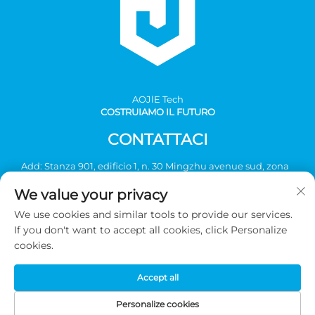
AOJlE Tech
COSTRUIAMO IL FUTURO
CONTATTACI
Add: Stanza 901, edificio 1, n. 30 Mingzhu avenue sud, zona
industriale Mingzhu, distretto di Conghua, Guangzhou,
We value your privacy
Cina
We use cookies and similar tools to provide our services.
Tel:
+86-2036031688 Ext 8048
If you don't want to accept all cookies, click Personalize
E-mail:
[email protected]
cookies.
Accept all
Diritti d'autore © 2026 Guangzhou AOJIE Science & Technology
co., Ltd. Tutti i diritti riservati -
Informativa sulla privacy
Personalize cookies