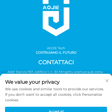
AOJlE Tech
COSTRUIAMO IL FUTURO
CONTATTACI
Add: Stanza 901, edificio 1, n. 30 Mingzhu avenue sud, zona
industriale Mingzhu, distretto di Conghua, Guangzhou,
We value your privacy
Cina
We use cookies and similar tools to provide our services.
Tel:
+86-2036031688 Ext 8048
If you don't want to accept all cookies, click Personalize
E-mail:
[email protected]
cookies.
Accept all