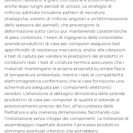
durevoli, resistenti a graffi, corrosione e scolorimento
anche dopo lunghi periodi di utilizzo. Le strategie di
rinforzo adottate includono pattern di nervature
strategiche, sistemi di rinforzo angolari e un’ottimizzazione
dello spessore dei pannelli, che prevengono la
deformazione sotto carico pur mantenendo caratteristiche
di peso contenuto. I team di ingegneria delle consolidate
aziende produttrici di case per computer eseguono test
approfonditi di resistenza meccanica, analisi alle vibrazioni
e test di caduta per validare le prestazioni del prodotto in
condizioni reali. I test di ciclatura termica assicurano che i
materiali mantengano le proprie proprietà su ampie fasce
di temperatura ambientale, mentre i test di compatibilità
elettromagnetica confermano che le case forniscono una
schermatura adeguata per i componenti elettronici
sensibili. L’attenzione al dettaglio dimostrata dalle aziende
produttrici di case per computer di qualità si estende al
posizionamento preciso dei fori, all’accuratezza delle
filettature e alla coerenza dimensionale, facilitando così
l’installazione senza intoppi dei componenti. Le tolleranze di
assemblaggio rispettate durante il processo produttivo
eliminano eventuali interstizi che potrebbero