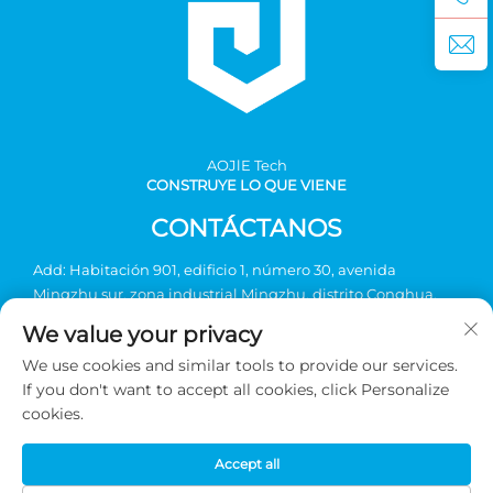
AOJlE Tech
CONSTRUYE LO QUE VIENE
CONTÁCTANOS
Add: Habitación 901, edificio 1, número 30, avenida
Mingzhu sur, zona industrial Mingzhu, distrito Conghua,
Guangzhou, China
We value your privacy
Tel.:
+86-2036031688 Ext 8048
We use cookies and similar tools to provide our services.
Correo electrónico:
[email protected]
If you don't want to accept all cookies, click Personalize
cookies.
Derechos de autor © 2026 Guangzhou AOJIE Science &
Accept all
Technology co., Ltd. Todos los derechos reservados -
Política de