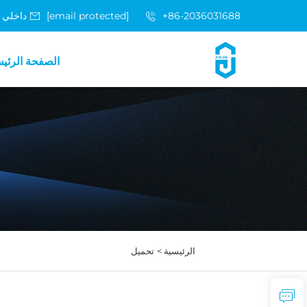
+86-2036031688 داخلي 8048
[email protected]
الصفحة الرئي
الرئيسية >
تحميل