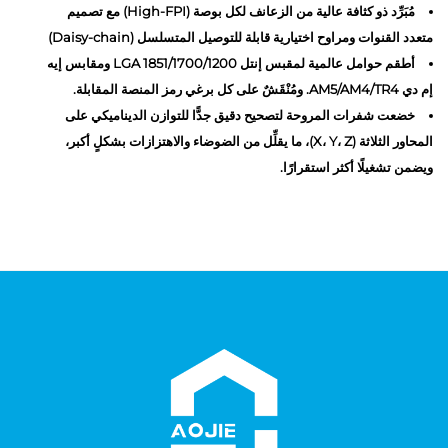
مُبَرِّد ذو كثافة عالية من الزعانف لكل بوصة (High-FPI) مع تصميم
متعدد القنوات ومراوح اختيارية قابلة للتوصيل المتسلسل (Daisy-chain)
أطقم حوامل عالمية لمقبس إنتل LGA 1851/1700/1200 ومقابس إيه
إم دي AM5/AM4/TR4. ومُنْقَشٌ على كل برغي رمز المنصة المقابلة.
خضعت شفرات المروحة لتصحيح دقيق جدًّا للتوازن الديناميكي على
المحاور الثلاثة (X، Y، Z)، ما يقلِّل من الضوضاء والاهتزازات بشكلٍ أكبر،
ويضمن تشغيلًا أكثر استقرارًا.