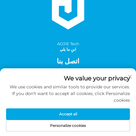
AOJlE Tech
ابنِ ما يلي
اتصل بنا
Add: الغرفة 901، المبنى 1، رقم 30 شارع مينغتشو الجنوبي، منطقة
We value your privacy
مينغتشو الصناعية، مقاطعة تونغهوا، قوانغتشو، الصين
We use cookies and similar tools to provide our services.
الهاتف:
+86-2036031688 داخلي 8048
If you don't want to accept all cookies, click Personalize
بريد إلكتروني:
[email protected]
cookies.
Accept all
حقوق الطبع والنشر © 2026 شركة قوانغتشو AOJIE للعلوم والتكنولوجيا
المحدودة. جميع الحقوق محفوظة -
سياسة الخصوصية
Personalize cookies