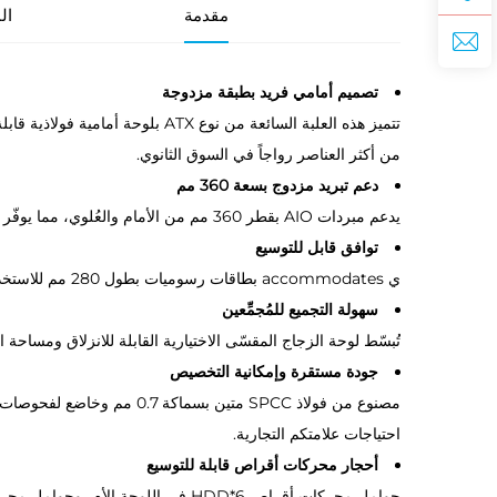
مقدمة
ال
تصميم أمامي فريد بطبقة مزدوجة
تتميز هذه العلبة السائعة من نوع
من أكثر العناصر رواجاً في السوق الثانوي.
دعم تبريد مزدوج بسعة 360 مم
يدعم مبردات AIO بقطر 360 مم من الأمام والعُلوي، مما يوفّر تبريدًا فائقًا للأنظمة عالية الأداء.
توافق قابل للتوسيع
ي accommodates بطاقات رسوميات بطول 280 مم للاستخدام العام، ويمكن توسيعه لاستيعاب بطاقات رسوميات رائدة بطول 415 مم، مع دعم لوحدتي تخزين HDD وثلاث وحدات SSD.
سهولة التجميع للمُجمِّعين
تُبسّط لوحة الزجاج المقسّى الاختيارية القابلة للانزلاق ومساحة الكابلات البالغة 28 مم عملية التجميع، وهي مثالية لمُجمّعي الأنظمة والمنتج
جودة مستقرة وإمكانية التخصيص
احتياجات علامتكم التجارية.
أحجار محركات أقراص قابلة للتوسيع
حوامل محركات أقراص HDD*6 في اللوحة الأم، وحوامل محركات أقراص HDD*2 داخل صندوق مصدر الطاقة