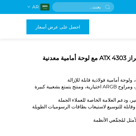
AR
احصل على عرض أسعار
علبة كمبيوتر ألعاب متوسطة الحجم طراز 4303 ATX مع لوحة أمامية معدنية
دعم مبردين AIO مزدوجين بقطر 360 مم، ومراوح ARGB اختيارية، ومنتج يتمتع بشعبية كبيرة
، ودعم العلامة الخاصة للعملاء الجملة
وافقة مع معايير ATX/ميكرو-ATX/ITX، وقابلة للتوسيع لاستيعاب بطاقات الرسوميات الطويلة