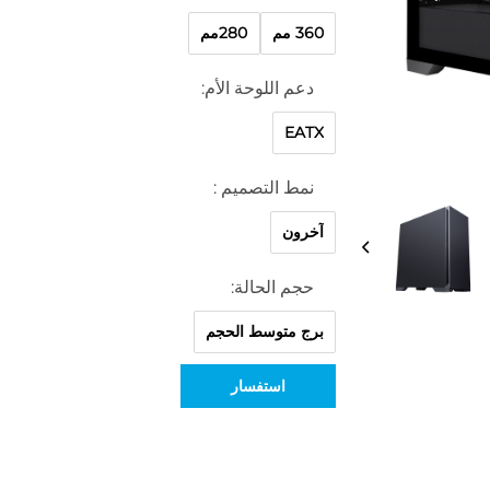
360 مم
280مم
دعم اللوحة الأم:
EATX
نمط التصميم :
آخرون
حجم الحالة:
برج متوسط الحجم
استفسار