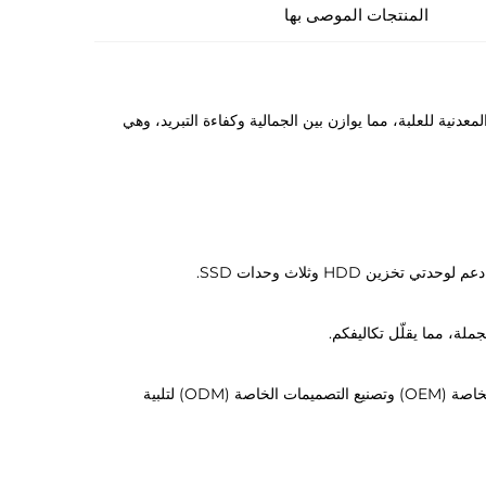
المنتجات الموصى بها
فل اللوحة المعدنية للعلبة، مما يوازن بين الجمالية وكفاءة التبريد، وهي
مصنوع من فولاذ SPCC متين بسماكة 0.7 مم وخاضع لفحوصات صارمة، ما يضمن جودةً متسقةً للطلبات الكبيرة. ونقدّم دعمًا لتصنيع العلامات الخاصة (OEM) وتصنيع التصميمات الخاصة (ODM) لتلبية