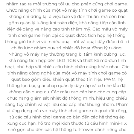
nhằm tạo ra môi trường tối ưu cho phần cứng chơi game.
Chức năng chính của một vỏ máy tính chơi game có quạt
không chỉ dừng lại ở việc bảo vệ đơn thuần, mà còn bao
gồm quản lý luồng khí toàn diện, khả năng tiếp cận linh
kiện dễ dàng và nâng cao tính thẩm mỹ. Các mẫu vỏ máy
tính chơi game hiện đại có quạt được tích hợp hệ thống
thông gió tinh vi với nhiều quạt hút và quạt đẩy được bố trí
chiến lược nhằm duy trì nhiệt độ hoạt động lý tưởng.
Những vỏ máy này thường trang bị tấm kính cường lực,
khả năng tích hợp đèn LED RGB và thiết kế mô-đun linh
hoạt, phù hợp với nhiều cấu hình phần cứng khác nhau. Các
tính năng công nghệ của một vỏ máy tính chơi game có
quạt bao gồm điều khiển quạt theo tín hiệu PWM, hệ
thống lọc bụi, giải pháp quản lý dây cáp và cơ chế lắp đặt
không cần dụng cụ. Các mẫu cao cấp hơn còn cung cấp
chức năng giám sát nhiệt độ thông minh, hiệu ứng chiếu
sáng tùy chỉnh và vật liệu cao cấp như khung nhôm. Phạm
vi ứng dụng của vỏ máy tính chơi game có quạt rất rộng,
từ các cấu hình chơi game cơ bản đến các hệ thống ép
xung cực hạn, hỗ trợ mọi kích thước từ cấu hình mini-ITX
nhỏ gọn cho đến các hệ thống full-tower dành riêng cho