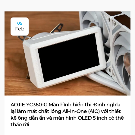
05
Feb
AOJIE YC360-G Màn hình hiển thị: Định nghĩa
lại làm mát chất lỏng All-In-One (AIO) với thiết
kế ống dẫn ẩn và màn hình OLED 5 inch có thể
tháo rời