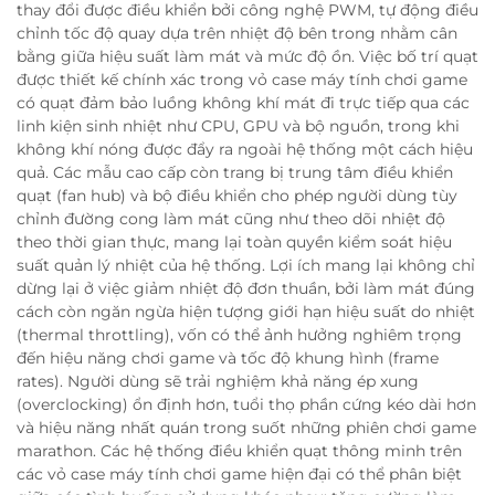
thay đổi được điều khiển bởi công nghệ PWM, tự động điều
chỉnh tốc độ quay dựa trên nhiệt độ bên trong nhằm cân
bằng giữa hiệu suất làm mát và mức độ ồn. Việc bố trí quạt
được thiết kế chính xác trong vỏ case máy tính chơi game
có quạt đảm bảo luồng không khí mát đi trực tiếp qua các
linh kiện sinh nhiệt như CPU, GPU và bộ nguồn, trong khi
không khí nóng được đẩy ra ngoài hệ thống một cách hiệu
quả. Các mẫu cao cấp còn trang bị trung tâm điều khiển
quạt (fan hub) và bộ điều khiển cho phép người dùng tùy
chỉnh đường cong làm mát cũng như theo dõi nhiệt độ
theo thời gian thực, mang lại toàn quyền kiểm soát hiệu
suất quản lý nhiệt của hệ thống. Lợi ích mang lại không chỉ
dừng lại ở việc giảm nhiệt độ đơn thuần, bởi làm mát đúng
cách còn ngăn ngừa hiện tượng giới hạn hiệu suất do nhiệt
(thermal throttling), vốn có thể ảnh hưởng nghiêm trọng
đến hiệu năng chơi game và tốc độ khung hình (frame
rates). Người dùng sẽ trải nghiệm khả năng ép xung
(overclocking) ổn định hơn, tuổi thọ phần cứng kéo dài hơn
và hiệu năng nhất quán trong suốt những phiên chơi game
marathon. Các hệ thống điều khiển quạt thông minh trên
các vỏ case máy tính chơi game hiện đại có thể phân biệt