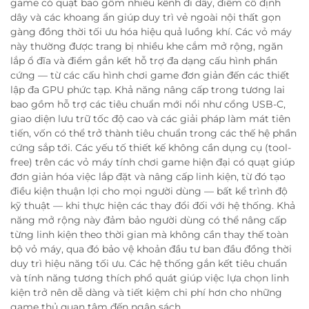
game có quạt bao gồm nhiều kênh đi dây, điểm cố định
dây và các khoang ẩn giúp duy trì vẻ ngoài nội thất gọn
gàng đồng thời tối ưu hóa hiệu quả luồng khí. Các vỏ máy
này thường được trang bị nhiều khe cắm mở rộng, ngăn
lắp ổ đĩa và điểm gắn kết hỗ trợ đa dạng cấu hình phần
cứng — từ các cấu hình chơi game đơn giản đến các thiết
lập đa GPU phức tạp. Khả năng nâng cấp trong tương lai
bao gồm hỗ trợ các tiêu chuẩn mới nổi như cổng USB-C,
giao diện lưu trữ tốc độ cao và các giải pháp làm mát tiên
tiến, vốn có thể trở thành tiêu chuẩn trong các thế hệ phần
cứng sắp tới. Các yếu tố thiết kế không cần dụng cụ (tool-
free) trên các vỏ máy tính chơi game hiện đại có quạt giúp
đơn giản hóa việc lắp đặt và nâng cấp linh kiện, từ đó tạo
điều kiện thuận lợi cho mọi người dùng — bất kể trình độ
kỹ thuật — khi thực hiện các thay đổi đối với hệ thống. Khả
năng mở rộng này đảm bảo người dùng có thể nâng cấp
từng linh kiện theo thời gian mà không cần thay thế toàn
bộ vỏ máy, qua đó bảo vệ khoản đầu tư ban đầu đồng thời
duy trì hiệu năng tối ưu. Các hệ thống gắn kết tiêu chuẩn
và tính năng tương thích phổ quát giúp việc lựa chọn linh
kiện trở nên dễ dàng và tiết kiệm chi phí hơn cho những
game thủ quan tâm đến ngân sách.