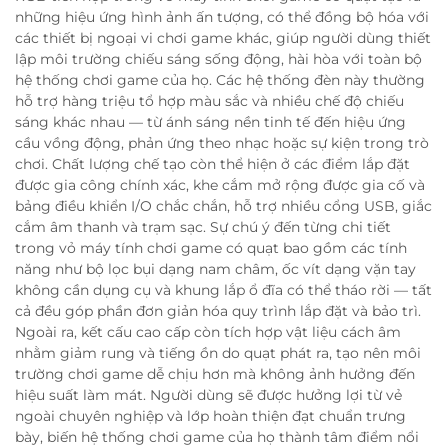
những hiệu ứng hình ảnh ấn tượng, có thể đồng bộ hóa với
các thiết bị ngoại vi chơi game khác, giúp người dùng thiết
lập môi trường chiếu sáng sống động, hài hòa với toàn bộ
hệ thống chơi game của họ. Các hệ thống đèn này thường
hỗ trợ hàng triệu tổ hợp màu sắc và nhiều chế độ chiếu
sáng khác nhau — từ ánh sáng nền tinh tế đến hiệu ứng
cầu vồng động, phản ứng theo nhạc hoặc sự kiện trong trò
chơi. Chất lượng chế tạo còn thể hiện ở các điểm lắp đặt
được gia công chính xác, khe cắm mở rộng được gia cố và
bảng điều khiển I/O chắc chắn, hỗ trợ nhiều cổng USB, giắc
cắm âm thanh và trạm sạc. Sự chú ý đến từng chi tiết
trong vỏ máy tính chơi game có quạt bao gồm các tính
năng như bộ lọc bụi dạng nam châm, ốc vít dạng vặn tay
không cần dụng cụ và khung lắp ổ đĩa có thể tháo rời — tất
cả đều góp phần đơn giản hóa quy trình lắp đặt và bảo trì.
Ngoài ra, kết cấu cao cấp còn tích hợp vật liệu cách âm
nhằm giảm rung và tiếng ồn do quạt phát ra, tạo nên môi
trường chơi game dễ chịu hơn mà không ảnh hưởng đến
hiệu suất làm mát. Người dùng sẽ được hưởng lợi từ vẻ
ngoài chuyên nghiệp và lớp hoàn thiện đạt chuẩn trưng
bày, biến hệ thống chơi game của họ thành tâm điểm nổi