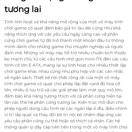
tương lai
Tính linh hoạt và khả năng mở rộng của một vỏ máy tính
chơi game có quạt đảm bảo giá trị lâu dài cũng như khả
năng thích ứng với các yêu cầu ngày càng cao về phần
cứng chơi game, từ đó trở thành một khoản đầu tư thông
minh dành cho những game thủ chuyên nghiệp và người
đam mê. Những vỏ máy này hỗ trợ nhiều chuẩn kích thước
bo mạch chủ, từ các cấu hình nhỏ gọn mini-ITX đến các cấu
hình cỡ lớn E-ATX, mang lại sự linh hoạt cho nhiều thiết lập
chơi game khác nhau cũng như phù hợp với các cân nhắc
về ngân sách. Thiết kế nội thất rộng rãi của một vỏ máy
tính chơi game có quạt cho phép lắp đặt card đồ họa cỡ
lớn, nhiều ổ lưu trữ và các giải pháp làm mát quy mô lớn,
đảm bảo khả năng tương thích với cả phần cứng hiện tại
lẫn các thế hệ phần cứng tương lai. Kiến trúc mô-đun cho
phép người dùng cấu hình lại các ngăn lắp ổ đĩa, điều chỉnh
vị trí lắp quạt và thay đổi bố trí nội bộ nhằm đáp ứng các
yêu cầu phần cứng cụ thể hoặc sở thích cá nhân. Các hệ
thống quản lý dây cáp tiên tiến trong một vỏ máy tính chơi