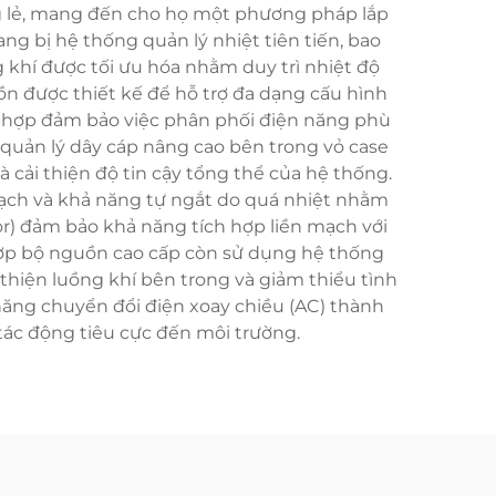
ng lẻ, mang đến cho họ một phương pháp lắp
ng bị hệ thống quản lý nhiệt tiên tiến, bao
 khí được tối ưu hóa nhằm duy trì nhiệt độ
n được thiết kế để hỗ trợ đa dạng cấu hình
h hợp đảm bảo việc phân phối điện năng phù
ng quản lý dây cáp nâng cao bên trong vỏ case
cải thiện độ tin cậy tổng thể của hệ thống.
mạch và khả năng tự ngắt do quá nhiệt nhằm
tor) đảm bảo khả năng tích hợp liền mạch với
hợp bộ nguồn cao cấp còn sử dụng hệ thống
thiện luồng khí bên trong và giảm thiểu tình
năng chuyển đổi điện xoay chiều (AC) thành
 tác động tiêu cực đến môi trường.