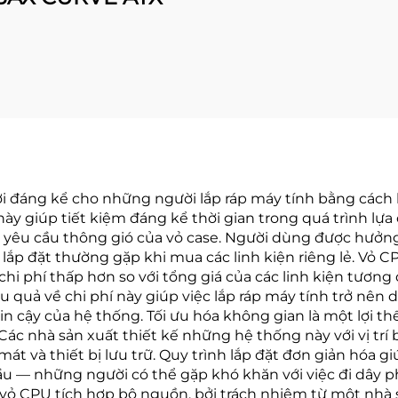
ợi đáng kể cho những người lắp ráp máy tính bằng cách 
này giúp tiết kiệm đáng kể thời gian trong quá trình lự
 yêu cầu thông gió của vỏ case. Người dùng được hưởng l
 lắp đặt thường gặp khi mua các linh kiện riêng lẻ. Vỏ C
chi phí thấp hơn so với tổng giá của các linh kiện tương
 quả về chi phí này giúp việc lắp ráp máy tính trở nên 
cậy của hệ thống. Tối ưu hóa không gian là một lợi thế 
Các nhà sản xuất thiết kế những hệ thống này với vị trí 
t và thiết bị lưu trữ. Quy trình lắp đặt đơn giản hóa gi
u — những người có thể gặp khó khăn với việc đi dây p
ộ vỏ CPU tích hợp bộ nguồn, bởi trách nhiệm từ một nhà