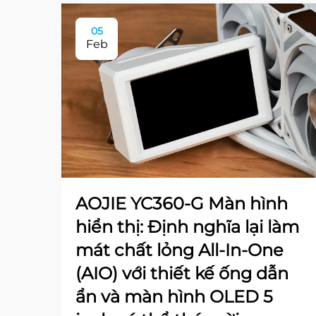
05
Feb
AOJIE YC360-G Màn hình
hiển thị: Định nghĩa lại làm
mát chất lỏng All-In-One
(AIO) với thiết kế ống dẫn
ẩn và màn hình OLED 5