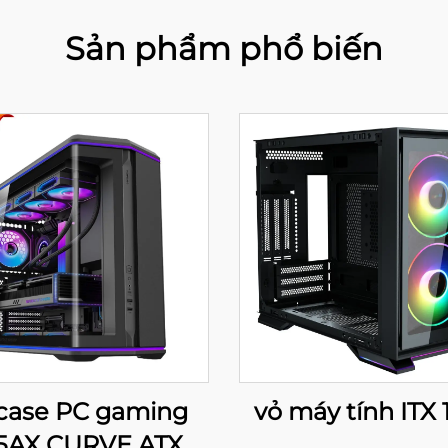
Sản phẩm phổ biến
 case PC gaming
vỏ máy tính ITX 
5AX CURVE ATX