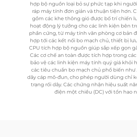
hợp bộ nguồn loại bỏ sự phức tạp khi ngườ
ráp máy tính đơn giản và thuận tiện hơn. C
gồm các khe thông gió được bố trí chiến l
hoạt động lý tưởng cho các linh kiện bên 
phần cứng, từ máy tính văn phòng cơ bản đ
hợp tới các kết nối bo mạch chủ, thiết bị lư
CPU tích hợp bộ nguồn giúp sắp xếp gọn gàn
Các cơ chế an toàn được tích hợp trong cá
bảo vệ các linh kiện máy tính quý giá khỏi 
các tiêu chuẩn bo mạch chủ phổ biến như 
dây cáp mô-đun, cho phép người dùng chỉ kết
trạng rối dây. Các chứng nhận hiệu suất n
điện một chiều (DC) với tổn hao n