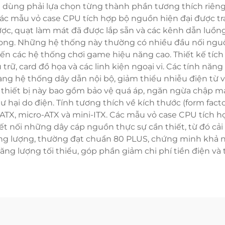
i dùng phải lựa chọn từng thành phần tương thích riê
ác mẫu vỏ case CPU tích hợp bộ nguồn hiện đại được tra
ược, quạt làm mát đã được lắp sẵn và các kênh dẫn luồng
trong. Những hệ thống này thường có nhiều đầu nối nguồ
ến các hệ thống chơi game hiệu năng cao. Thiết kế tíc
u trữ, card đồ họa và các linh kiện ngoại vi. Các tính nă
g hệ thống dây dẫn nội bộ, giảm thiểu nhiễu điện từ và 
c thiết bị này bao gồm bảo vệ quá áp, ngăn ngừa chập 
hư hại do điện. Tính tương thích về kích thước (form fac
ATX, micro-ATX và mini-ITX. Các mẫu vỏ case CPU tích 
 nối những dây cáp nguồn thực sự cần thiết, từ đó cải 
ăng lượng, thường đạt chuẩn 80 PLUS, chứng minh khả 
ăng lượng tối thiểu, góp phần giảm chi phí tiền điện và