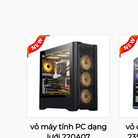
vỏ máy tính PC dạng
vỏ
lưới 220A07
23