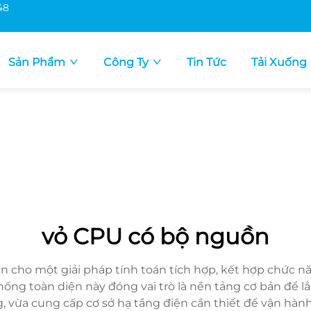
48
Sản Phẩm
Công Ty
Tin Tức
Tải Xuống
vỏ CPU có bộ nguồn
n cho một giải pháp tính toán tích hợp, kết hợp chức n
hống toàn diện này đóng vai trò là nền tảng cơ bản để 
g, vừa cung cấp cơ sở hạ tầng điện cần thiết để vận hàn