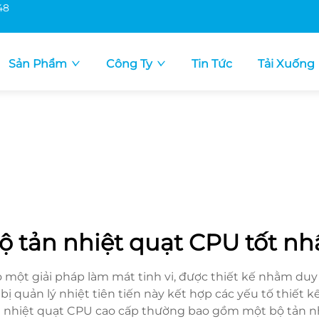
48
Sản Phẩm
Công Ty
Tin Tức
Tải Xuống
ộ tản nhiệt quạt CPU tốt nh
 một giải pháp làm mát tinh vi, được thiết kế nhằm duy t
t bị quản lý nhiệt tiên tiến này kết hợp các yếu tố thiế
 tản nhiệt quạt CPU cao cấp thường bao gồm một bộ tản 