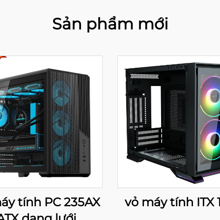
Sản phẩm mới
áy tính PC 235AX
vỏ máy tính ITX 
ATX dạng lưới