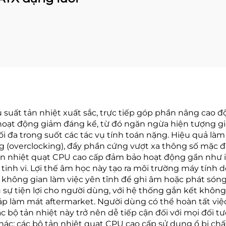
 suất tản nhiệt xuất sắc, trực tiếp góp phần nâng cao đ
hoạt động giảm đáng kể, từ đó ngăn ngừa hiện tượng gi
t tối đa trong suốt các tác vụ tính toán nặng. Hiệu quả 
 (overclocking), đẩy phần cứng vượt xa thông số mặc đ
 tản nhiệt quạt CPU cao cấp đảm bảo hoạt động gần như
 tinh vi. Lợi thế âm học này tạo ra môi trường máy tính 
hông gian làm việc yên tĩnh để ghi âm hoặc phát sóng t
sự tiện lợi cho người dùng, với hệ thống gắn kết không 
háp làm mát aftermarket. Người dùng có thể hoàn tất v
c bộ tản nhiệt này trở nên dễ tiếp cận đối với mọi đối tư
ác: các bộ tản nhiệt quạt CPU cao cấp sử dụng ổ bi chất 