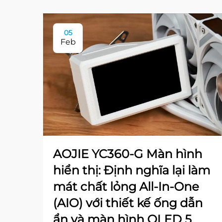
05
Feb
AOJIE YC360-G Màn hình
hiển thị: Định nghĩa lại làm
mát chất lỏng All-In-One
(AIO) với thiết kế ống dẫn
ẩn và màn hình OLED 5