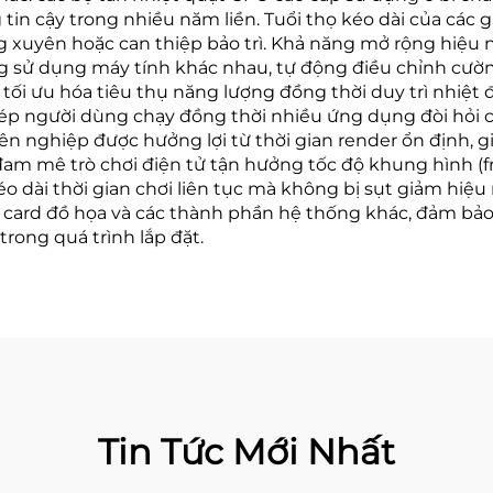
n cậy trong nhiều năm liền. Tuổi thọ kéo dài của các gi
g xuyên hoặc can thiệp bảo trì. Khả năng mở rộng hiệu
ống sử dụng máy tính khác nhau, tự động điều chỉnh cườ
tối ưu hóa tiêu thụ năng lượng đồng thời duy trì nhiệt đ
hép người dùng chạy đồng thời nhiều ứng dụng đòi hỏi 
n nghiệp được hưởng lợi từ thời gian render ổn định, 
m mê trò chơi điện tử tận hưởng tốc độ khung hình (fra
kéo dài thời gian chơi liên tục mà không bị sụt giảm hiệ
ớ, card đồ họa và các thành phần hệ thống khác, đảm bả
trong quá trình lắp đặt.
Tin Tức Mới Nhất