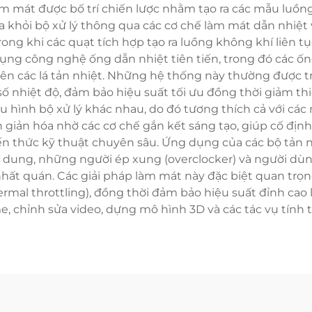
àm mát được bố trí chiến lược nhằm tạo ra các mẫu luồn
xa khỏi bộ xử lý thông qua các cơ chế làm mát dẫn nhiệt
ong khi các quạt tích hợp tạo ra luồng không khí liên t
 dụng công nghệ ống dẫn nhiệt tiên tiến, trong đó các 
n các lá tản nhiệt. Những hệ thống này thường được tra
ố nhiệt độ, đảm bảo hiệu suất tối ưu đồng thời giảm th
cấu hình bộ xử lý khác nhau, do đó tương thích cả với cá
n giản hóa nhờ các cơ chế gắn kết sáng tạo, giúp cố đị
ến thức kỹ thuật chuyên sâu. Ứng dụng của các bộ tản 
i dung, những người ép xung (overclocker) và người dù
ất quán. Các giải pháp làm mát này đặc biệt quan trọng
rmal throttling), đồng thời đảm bảo hiệu suất đỉnh cao l
, chỉnh sửa video, dựng mô hình 3D và các tác vụ tính 