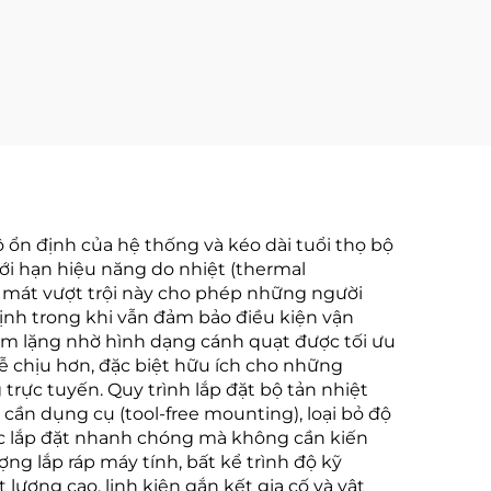
ộ ổn định của hệ thống và kéo dài tuổi thọ bộ
ới hạn hiệu năng do nhiệt (thermal
làm mát vượt trội này cho phép những người
ịnh trong khi vẫn đảm bảo điều kiện vận
 im lặng nhờ hình dạng cánh quạt được tối ưu
dễ chịu hơn, đặc biệt hữu ích cho những
rực tuyến. Quy trình lắp đặt bộ tản nhiệt
cần dụng cụ (tool-free mounting), loại bỏ độ
iệc lắp đặt nhanh chóng mà không cần kiến
ợng lắp ráp máy tính, bất kể trình độ kỹ
lượng cao, linh kiện gắn kết gia cố và vật