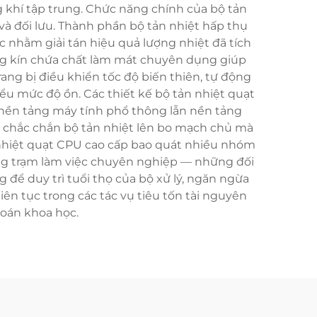
g khí tập trung. Chức năng chính của bộ tản
 và đối lưu. Thành phần bộ tản nhiệt hấp thụ
ục nhằm giải tán hiệu quả lượng nhiệt đã tích
ống kín chứa chất làm mát chuyên dụng giúp
ng bị điều khiển tốc độ biến thiên, tự động
iểu mức độ ồn. Các thiết kế bộ tản nhiệt quạt
c nền tảng máy tính phổ thông lẫn nền tảng
nh chắc chắn bộ tản nhiệt lên bo mạch chủ mà
nhiệt quạt CPU cao cấp bao quát nhiều nhóm
ng trạm làm việc chuyên nghiệp — những đối
 để duy trì tuổi thọ của bộ xử lý, ngăn ngừa
iên tục trong các tác vụ tiêu tốn tài nguyên
toán khoa học.