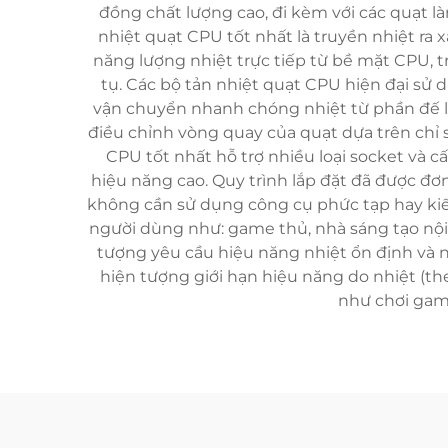
đồng chất lượng cao, đi kèm với các quạt l
nhiệt quạt CPU tốt nhất là truyền nhiệt ra 
năng lượng nhiệt trực tiếp từ bề mặt CPU, tr
tụ. Các bộ tản nhiệt quạt CPU hiện đại sử
vận chuyển nhanh chóng nhiệt từ phần đế lê
điều chỉnh vòng quay của quạt dựa trên chỉ s
CPU tốt nhất hỗ trợ nhiều loại socket và 
hiệu năng cao. Quy trình lắp đặt đã được đơ
không cần sử dụng công cụ phức tạp hay ki
người dùng như: game thủ, nhà sáng tạo nộ
tượng yêu cầu hiệu năng nhiệt ổn định và nh
hiện tượng giới hạn hiệu năng do nhiệt (the
như chơi game