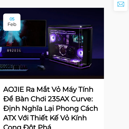
05
Feb
AOJIE Ra Mắt Vỏ Máy Tính
Để Bàn Chơi 235AX Curve:
Định Nghĩa Lại Phong Cách
ATX Với Thiết Kế Vỏ Kính
Cong Đột Phá