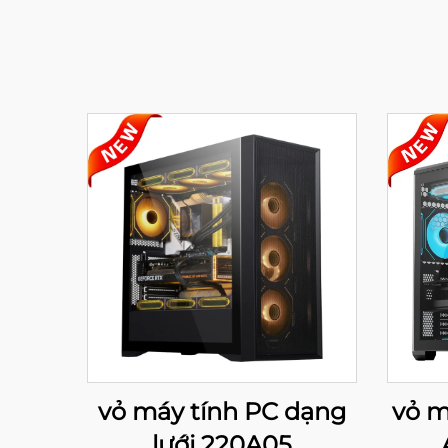
vỏ máy tính PC dạng
vỏ m
lưới 220A05