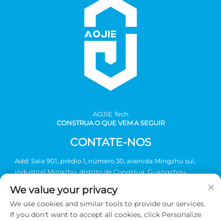
AOJlE Tech
CONSTRUA O QUE VEM A SEGUIR
CONTATE-NOS
Add: Sala 901, prédio 1, número 30, avenida Mingzhu sul,
industrial Mingzhu, distrito de CongHua, Guangzhou,
China
We value your privacy
Tel:
+86-2036031688 Ramal 8048
We use cookies and similar tools to provide our services.
E-mail:
[email protected]
If you don't want to accept all cookies, click Personalize